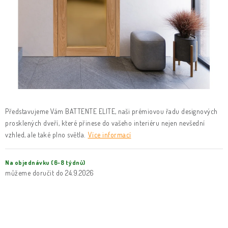
KLIKY & KOVÁNÍ
B2B
REALIZACE
Kontakty
O nás
Proč s námi
Vrácení, výměna zboží
Obchodní podmínky
Reklamační řád
Posuzování Jakosti
GDPR
FAQ
Představujeme Vám BATTENTE ELITE, naši prémiovou řadu designových
prosklených dveří, které přinese do vašeho interiéru nejen nevšední
vzhled, ale také plno světla.
Více informací
Na objednávku (6-8 týdnů)
24.9.2026