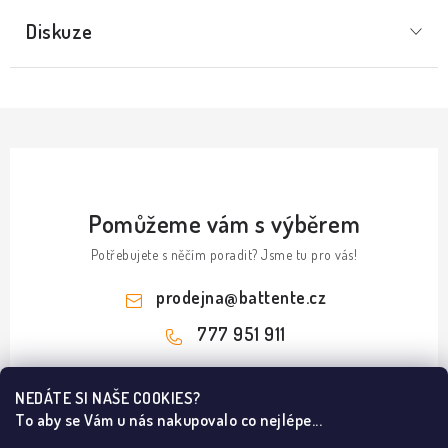
Diskuze
Pomůžeme vám s výběrem
Potřebujete s něčím poradit? Jsme tu pro vás!
prodejna
@
battente.cz
777 951 911
Z
NEDÁTE SI NAŠE COOKIES?
á
To aby se Vám u nás nakupovalo co nejlépe...
Informace pro vás
p