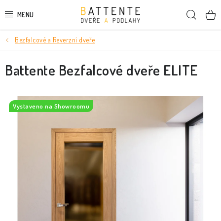
Přejít
Hleda
na
obsah
Bezfalcové a Reverzní dveře
DVEŘE
Battente Bezfalcové dveře ELITE
SMRKOVÉ DVEŘE
PODLAHY
Vystaveno na Showroomu
LIŠTY A DEKORAČNÍ PRVKY
NÁSTĚNNÉ PANELY
SKRYTÉ ZÁRUBNĚ
STAVEBNÍ POUZDRA