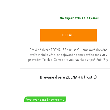
Na objednávku (6-8 týdnů)
Dřevěné dveře ZDENA 1S3K (rustic) - smrkové dřevěné
dveře z cinkového, napojovaného smrkového masivu v
provedení 1x sklo, 3x vodorovná kazeta a zapuštěné lišty.
Dřevěné dveře ZDENA 4K (rustic)
Vystaveno na Showroomu