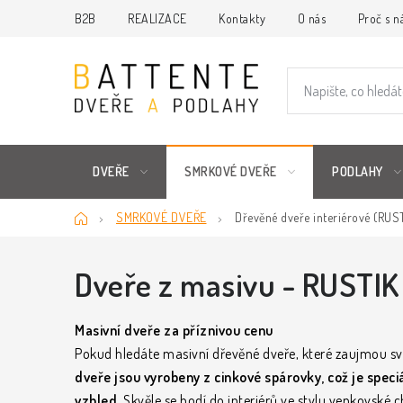
Přejít
B2B
REALIZACE
Kontakty
O nás
Proč s n
na
obsah
DVEŘE
SMRKOVÉ DVEŘE
PODLAHY
Domů
SMRKOVÉ DVEŘE
Dřevěné dveře interiérové (RUS
Dveře z masivu - RUSTIK
Masivní dveře za příznivou cenu
Pokud hledáte masivní dřevěné dveře, které zaujmou sv
dveře jsou vyrobeny z cinkové spárovky, což je speciá
vzhled.
Skvěle se hodí do interiérů ve stylu venkovské