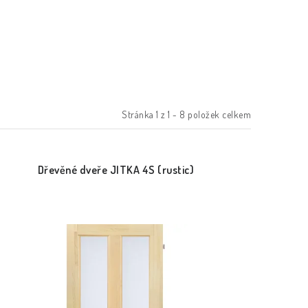
Stránka
1
z
1
-
8
položek celkem
Dřevěné dveře JITKA 4S (rustic)