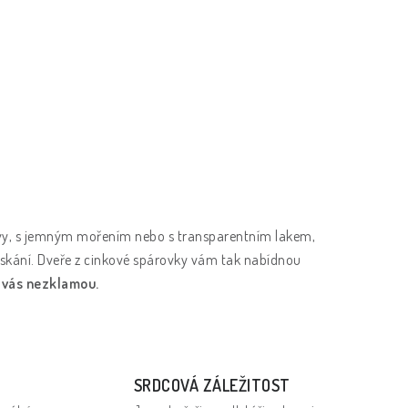
pravy, s jemným mořením nebo s transparentním lakem,
askání. Dveře z cinkové spárovky vám tak nabídnou
é vás nezklamou.
SRDCOVÁ ZÁLEŽITOST