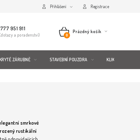
řád
Posuzování Jakosti
Přihlášení
GDPR
FAQ
Registrace
777 951 911
Prázdný košík
(dotazy a poradenství)
NÁKUPNÍ
KOŠÍK
KRYTÉ ZÁRUBNĚ
STAVEBNÍ POUZDRA
KLIKY & KOVÁNÍ
elegantní smrkové
irozený rustikální
etně odpovídajících