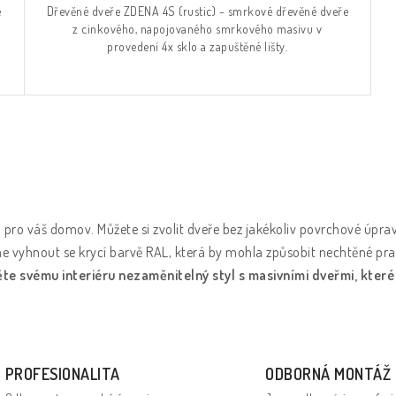
e
Dřevěné dveře ZDENA 4S (rustic) - smrkové dřevěné dveře
z cinkového, napojovaného smrkového masivu v
provedení 4x sklo a zapuštěné lišty.
ou pro váš domov. Můžete si zvolit dveře bez jakékoliv povrchové ú
eme vyhnout se krycí barvě RAL, která by mohla způsobit nechtěné pr
te svému interiéru nezaměnitelný styl s masivními dveřmi, kter
PROFESIONALITA
ODBORNÁ MONTÁŽ