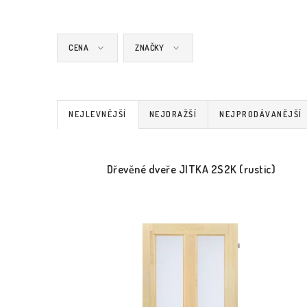
CENA
ZNAČKY
Ř
NEJLEVNĚJŠÍ
NEJDRAŽŠÍ
NEJPRODÁVANĚJŠÍ
a
V
z
Dřevěné dveře JITKA 2S2K (rustic)
ý
e
p
n
i
í
s
p
p
r