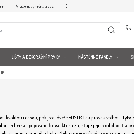
ámi
Vrácení, výměna zboží
Obchodní podmínky
Reklamační 
LIŠTY A DEKORAČNÍ PRVKY
NÁSTĚNNÉ PANELY
S
TIK)
ou kvalitou i cenou, pak jsou dveře RUSTIK tou pravou volbou.
Tyto 
lní technika spojování dřeva, která zajišťuje jejich odolnost a př
 chalupy nebo moderního boho. Nabízíme je v různých velikostech, vč