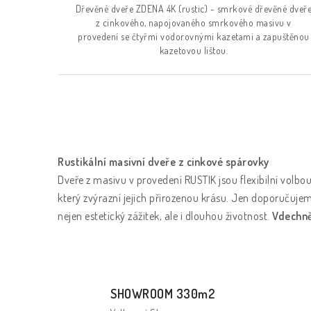
Dřevěné dveře ZDENA 4K (rustic) - smrkové dřevěné dveř
z cinkového, napojovaného smrkového masivu v
provedení se čtyřmi vodorovnými kazetami a zapuštěnou
kazetovou lištou.
O
v
Rustikální masivní dveře z cinkové spárovky
l
Dveře z masivu v provedení RUSTIK jsou flexibilní volb
á
který zvýrazní jejich přirozenou krásu. Jen doporučuj
d
nejen estetický zážitek, ale i dlouhou životnost.
Vdechně
a
c
í
SHOWROOM 330m2