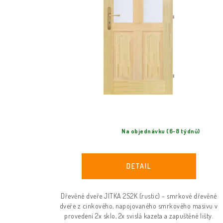
r
o
o
d
d
u
u
k
k
t
t
ů
ů
Na objednávku (6-8 týdnů)
Dřevěné dveře JITKA 2S2K (rustic) - smrkové dřevěné
dveře z cinkového, napojovaného smrkového masivu v
provedení 2x sklo, 2x svislá kazeta a zapuštěné lišty.