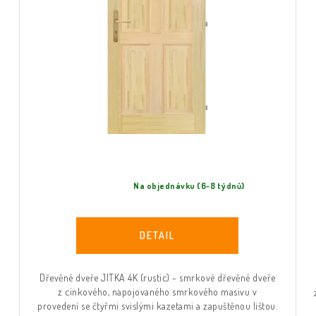
Na objednávku (6-8 týdnů)
Dřevěné dveře JITKA 4K (rustic) - smrkové dřevěné dveře
z cinkového, napojovaného smrkového masivu v
provedení se čtyřmi svislými kazetami a zapuštěnou lištou.