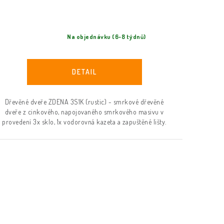
Na objednávku (6-8 týdnů)
Dřevěné dveře ZDENA 3S1K (rustic) - smrkové dřevěné
dveře z cinkového, napojovaného smrkového masivu v
provedení 3x sklo, 1x vodorovná kazeta a zapuštěné lišty.