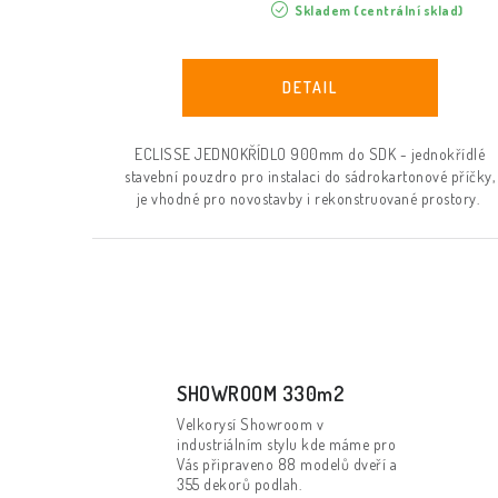
Skladem (centrální sklad)
ECLISSE JEDNOKŘÍDLO 900mm do SDK - jednokřídlé
stavební pouzdro pro instalaci do sádrokartonové příčky,
je vhodné pro novostavby i rekonstruované prostory.
O
v
l
SHOWROOM 330m2
Velkorysí Showroom v
á
industriálním stylu kde máme pro
d
Vás připraveno 88 modelů dveří a
355 dekorů podlah.