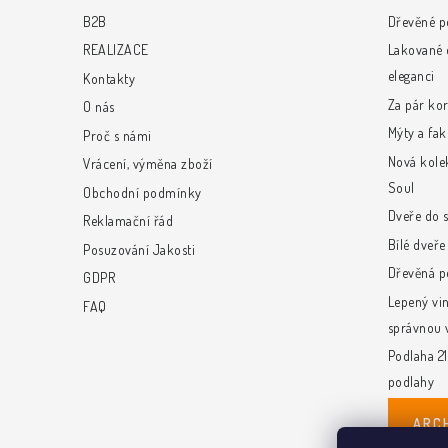
a
B2B
Dřevěné p
t
REALIZACE
Lakované d
eleganci
Kontakty
í
Za pár ko
O nás
Mýty a fak
Proč s námi
Nová kole
Vrácení, výměna zboží
Soul
Obchodní podmínky
Dveře do 
Reklamační řád
Bílé dveř
Posuzování Jakosti
Dřevěná p
GDPR
Lepený vin
FAQ
správnou 
Podlaha 21
podlahy
ARC