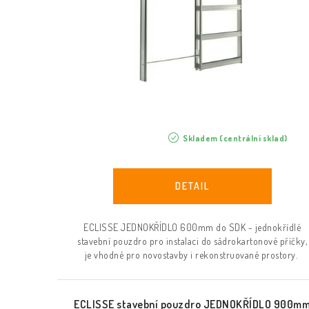
d
u
u
k
k
t
t
ů
ů
Skladem (centrální sklad)
ECLISSE JEDNOKŘÍDLO 600mm do SDK - jednokřídlé
stavební pouzdro pro instalaci do sádrokartonové příčky,
je vhodné pro novostavby i rekonstruované prostory.
ECLISSE stavební pouzdro JEDNOKŘÍDLO 900m