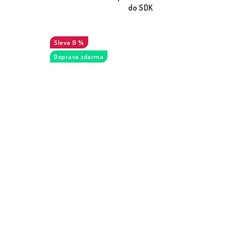
do SDK
9 %
Doprava zdarma