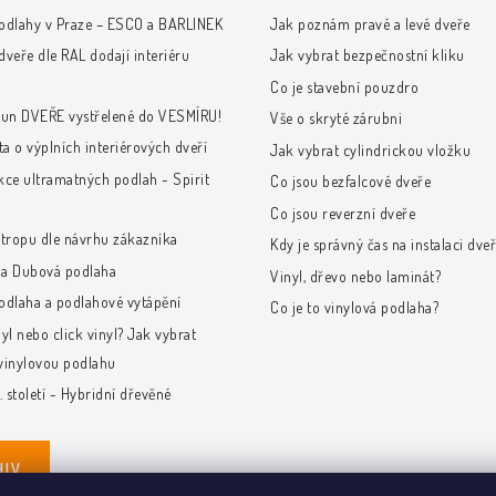
odlahy v Praze – ESCO a BARLINEK
Jak poznám pravé a levé dveře
veře dle RAL dodají interiéru
Jak vybrat bezpečnostní kliku
Co je stavební pouzdro
run DVEŘE vystřelené do VESMÍRU!
Vše o skryté zárubni
ta o výplních interiérových dveří
Jak vybrat cylindrickou vložku
kce ultramatných podlah - Spirit
Co jsou bezfalcové dveře
Co jsou reverzní dveře
stropu dle návrhu zákazníka
Kdy je správný čas na instalaci dveř
e a Dubová podlaha
Vinyl, dřevo nebo laminát?
odlaha a podlahové vytápění
Co je to vinylová podlaha?
yl nebo click vinyl? Jak vybrat
vinylovou podlahu
. století - Hybridní dřevěné
HIV