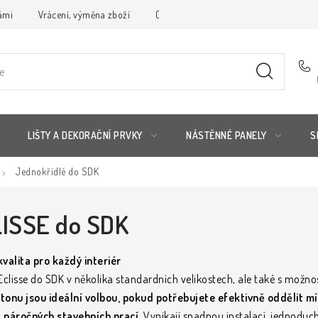
ámi
Vrácení, výměna zboží
Obchodní podmínky
Reklamační 
LIŠTY A DEKORAČNÍ PRVKY
NÁSTĚNNÉ PANELY
S
Jednokřídlé do SDK
LISSE do SDK
kvalita pro každý interiér
clisse do SDK v několika standardních velikostech, ale také s možno
onu jsou ideální volbou, pokud potřebujete efektivně oddělit mí
z náročných stavebních prací.
Vynikají snadnou instalací, jednodu