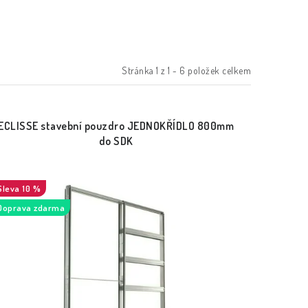
Stránka
1
z
1
-
6
položek celkem
ECLISSE stavební pouzdro JEDNOKŘÍDLO 800mm
do SDK
10 %
Doprava zdarma