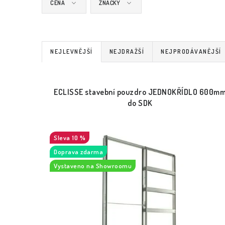
CENA
ZNAČKY
Ř
NEJLEVNĚJŠÍ
NEJDRAŽŠÍ
NEJPRODÁVANĚJŠÍ
a
V
z
ECLISSE stavební pouzdro JEDNOKŘÍDLO 600m
ý
e
do SDK
p
n
i
10 %
í
Doprava zdarma
s
p
Vystaveno na Showroomu
p
r
r
o
o
d