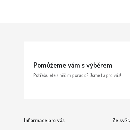
a
c
í
p
r
v
k
Pomůžeme vám s výběrem
y
Potřebujete s něčím poradit? Jsme tu pro vás!
v
ý
p
Z
i
á
s
Informace pro vás
Ze svět
p
u