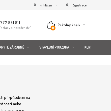
řád
Posuzování Jakosti
Přihlášení
GDPR
FAQ
Registrace
777 951 911
Prázdný košík
(dotazy a poradenství)
NÁKUPNÍ
KOŠÍK
KRYTÉ ZÁRUBNĚ
STAVEBNÍ POUZDRA
KLIKY & KOVÁNÍ
stí přizpůsobení na
stnosti nebo
chým ovládáním,