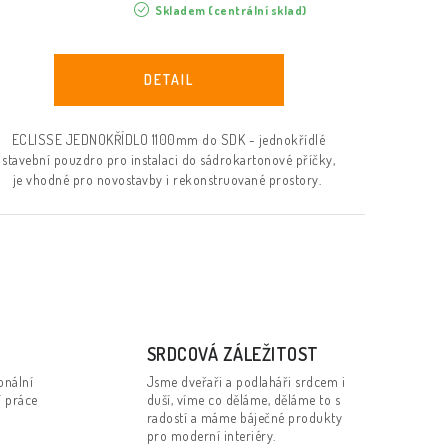
Skladem (centrální sklad)
ECLISSE JEDNOKŘÍDLO 1100mm do SDK - jednokřídlé
stavební pouzdro pro instalaci do sádrokartonové příčky,
je vhodné pro novostavby i rekonstruované prostory.
SRDCOVÁ ZÁLEŽITOST
onální
Jsme dveřaři a podlaháři srdcem i
í práce
duší, víme co děláme, děláme to s
radostí a máme báječné produkty
pro moderní interiéry.