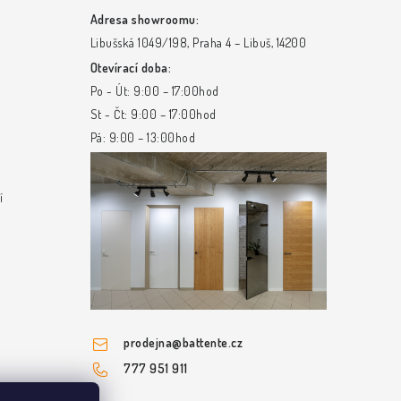
Adresa showroomu:
Libušská 1049/198, Praha 4 – Libuš, 14200
Otevírací doba:
Po - Út: 9:00 – 17:00hod
St - Čt: 9:00 – 17:00hod
Pá: 9:00 – 13:00hod
í
prodejna
@
battente.cz
777 951 911