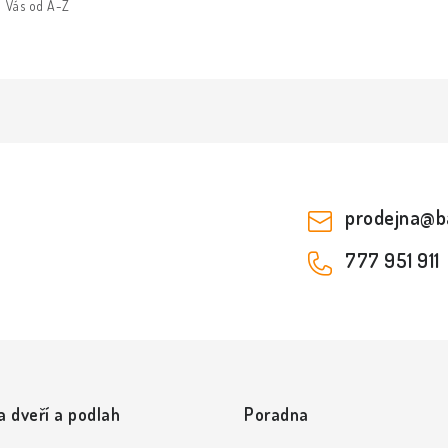
Vás od A-Z
prodejna
@
b
777 951 911
a dveří a podlah
Poradna