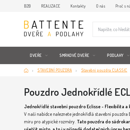
Přejít
B2B
REALIZACE
Kontakty
O nás
Proč s n
na
obsah
DVEŘE
SMRKOVÉ DVEŘE
PODLAHY
Domů
STAVEBNÍ POUZDRA
Stavební pouzdra CLASSIC
Pouzdro Jednokřídlé EC
Jednokřídlé stavební pouzdro Eclisse - Flexibilita a 
V naší nabídce naleznete jednokřídlá stavební pouzdra E
míru pro atypické rozměry.
Tato pouzdra do sádrokart
ušetřit místo, a to i v případě dodatečných úprav be