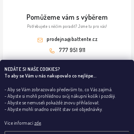
Pomůžeme vám s výběrem
Potřebujete s něčím poradit? Jsme tu pro vás!
prodejna
@
battente.cz
777 951 911
Z
NEDÁTE SI NAŠE COOKIES?
á
To aby se Vám u nás nakupovalo co nejlépe...
Informace pro vás
p
a
- Aby se Vám zobrazovalo především to, co Vás zajímá.
B2B
Ze světa dveří a podlah
- Abyste si mohli prohlédnou svůj nákupní košík i později.
t
REALIZACE
- Abyste se nemuseli pokaždé znovu přihlašovat.
í
Dřevěné podlahy v Praze – ESCO a BARLINEK
Kontakty
Poradna
- Abyste mohli snadno ověřit stav své objednávky.
Lakované dveře dle RAL dodají interiéru eleganci
O nás
Jak poznám pravé a levé dveře
Za pár korun DVEŘE vystřelené do VESMÍRU!
Více informací
zde
.
Showroom BATTENTE
Proč s námi
Jak vybrat bezpečnostní kliku
Mýty a fakta o výplních interiérových dveří
Vrácení, výměna zboží