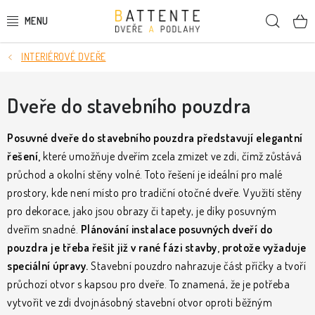
Přejít
Hleda
na
obsah
INTERIÉROVÉ DVEŘE
DVEŘE
SMRKOVÉ DVEŘE
Dveře do stavebního pouzdra
PODLAHY
Posuvné dveře do stavebního pouzdra představují elegantní
řešení,
které umožňuje dveřím zcela zmizet ve zdi, čímž zůstává
LIŠTY A DEKORAČNÍ PRVKY
průchod a okolní stěny volné. Toto řešení je ideální pro malé
prostory, kde není místo pro tradiční otočné dveře. Využití stěny
NÁSTĚNNÉ PANELY
pro dekorace, jako jsou obrazy či tapety, je díky posuvným
dveřím snadné.
Plánování instalace posuvných dveří do
SKRYTÉ ZÁRUBNĚ
pouzdra je třeba řešit již v rané fázi stavby, protože vyžaduje
speciální úpravy.
Stavební pouzdro nahrazuje část příčky a tvoří
STAVEBNÍ POUZDRA
průchozí otvor s kapsou pro dveře. To znamená, že je potřeba
vytvořit ve zdi dvojnásobný stavební otvor oproti běžným