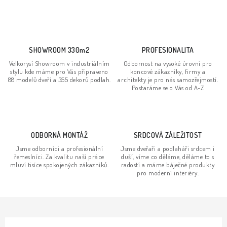
c
á
n
í
k
p
o
r
SHOWROOM 330m2
PROFESIONALITA
v
v
Velkorysí Showroom v industriálním
Odbornost na vysoké úrovni pro
á
k
stylu kde máme pro Vás připraveno
koncové zákazníky, firmy a
n
88 modelů dveří a 355 dekorů podlah.
architekty je pro nás samozřejmostí.
y
Postaráme se o Vás od A-Z
í
v
ý
p
ODBORNÁ MONTÁŽ
SRDCOVÁ ZÁLEŽITOST
i
s
Jsme odborníci a profesionální
Jsme dveřaři a podlaháři srdcem i
řemeslníci. Za kvalitu naší práce
duší, víme co děláme, děláme to s
u
mluví tisíce spokojených zákazníků.
radostí a máme báječné produkty
pro moderní interiéry.