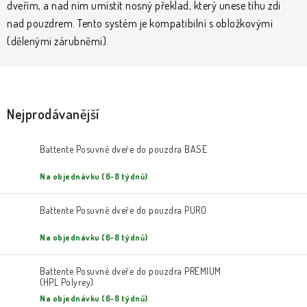
KLIKY & KOVÁNÍ
dveřím, a nad ním umístit nosný překlad, který unese tíhu zdi
nad pouzdrem. Tento systém je kompatibilní s obložkovými
(dělenými zárubněmi).
B2B
REALIZACE
Kontakty
O nás
Proč s námi
Vrácení, výměna zboží
Obchodní podmínky
Reklamační řád
Posuzování Jakosti
GDPR
FAQ
Nejprodávanější
Battente Posuvné dveře do pouzdra BASE
Na objednávku (6-8 týdnů)
Battente Posuvné dveře do pouzdra PURO
Na objednávku (6-8 týdnů)
Battente Posuvné dveře do pouzdra PRÉMIUM
(HPL Polyrey)
Na objednávku (6-8 týdnů)