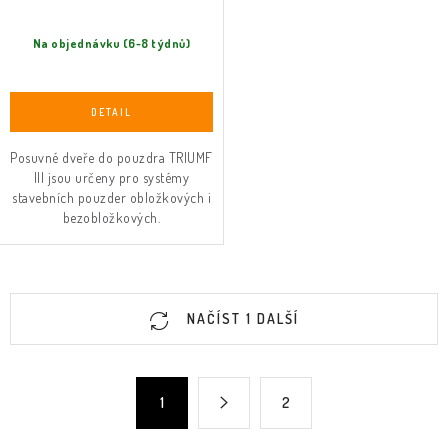
Na objednávku (6-8 týdnů)
Posuvné dveře do pouzdra TRIUMF
III jsou určeny pro systémy
stavebních pouzder obložkových i
bezobložkových.
O
NAČÍST 1 DALŠÍ
v
l
á
S
1
2
d
t
a
r