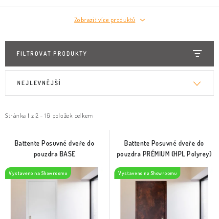
Zobrazit více produktů
FILTROVAT PRODUKTY
V
Ř
NEJLEVNĚJŠÍ
ý
a
p
z
i
e
Stránka
1
z
2
-
16
položek celkem
s
n
p
í
Battente Posuvné dveře do
Battente Posuvné dveře do
pouzdra BASE
pouzdra PRÉMIUM (HPL Polyrey)
r
p
o
r
Vystaveno na Showroomu
Vystaveno na Showroomu
d
o
u
d
k
u