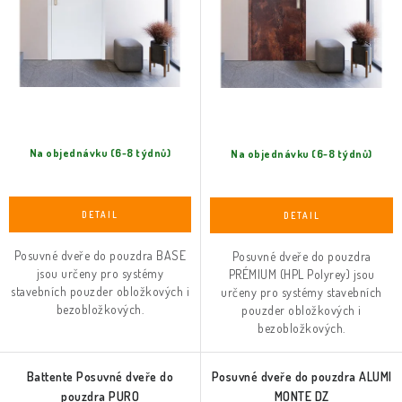
t
k
ů
t
ů
Na objednávku (6-8 týdnů)
Na objednávku (6-8 týdnů)
Posuvné dveře do pouzdra BASE
Posuvné dveře do pouzdra
jsou určeny pro systémy
PRÉMIUM (HPL Polyrey) jsou
stavebních pouzder obložkových i
určeny pro systémy stavebních
bezobložkových.
pouzder obložkových i
bezobložkových.
Battente Posuvné dveře do
Posuvné dveře do pouzdra ALUMI
pouzdra PURO
MONTE DZ