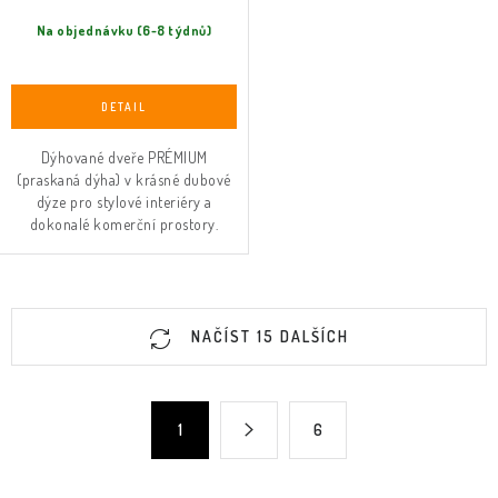
Na objednávku (6-8 týdnů)
Dýhované dveře PRÉMIUM
(praskaná dýha) v krásné dubové
dýze pro stylové interiéry a
dokonalé komerční prostory.
O
NAČÍST 15 DALŠÍCH
v
l
á
S
1
6
d
t
a
r
c
á