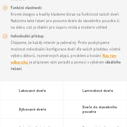
KLIKY & KOVÁNÍ
Funkční vlastnosti:
Kromě designu a kvality klademe důraz na funkčnost našich dveří.
B2B
REALIZACE
Kontakty
O nás
Proč s námi
Nabízíme také řešení pro posuvné dveře do stavebního pouzdra
či
Vrácení, výměna zboží
Obchodní podmínky
Reklamační řád
na stěnu, což je ideální pro úsporu místa a moderní vzhled.
Posuzování Jakosti
GDPR
FAQ
Individuální přístup:
Chápeme, že každý interiér je jedinečný. Proto poskytujeme
možnost individuální konfigurace dveří dle vašich představ, včetně
výběru dekorů, rozměrových atypů, prosklení a kování.
Náš tým
odborníků
je připraven vám poradit a pomoci s výběrem
ideálního
řešení.
Lakované dveře
Laminátové dveře
Dveře do stavebního
Dýhované dveře
pouzdra