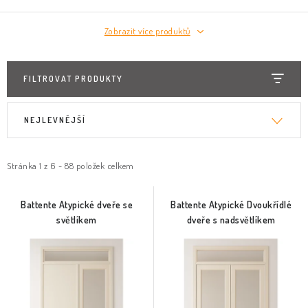
Zobrazit více produktů
FILTROVAT PRODUKTY
V
Ř
NEJLEVNĚJŠÍ
ý
a
p
z
i
e
Stránka
1
z
6
-
88
položek celkem
s
n
p
í
Battente Atypické dveře se
Battente Atypické Dvoukřídlé
světlíkem
dveře s nadsvětlíkem
r
p
o
r
d
o
u
d
k
u