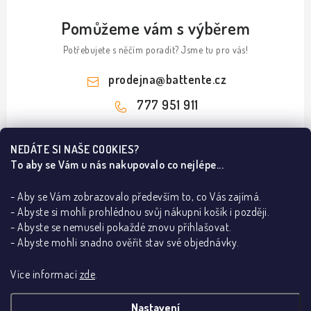
Pomůžeme vám s výběrem
Potřebujete s něčím poradit? Jsme tu pro vás!
prodejna
@
battente.cz
777 951 911
Z
NEDÁTE SI NAŠE COOKIES?
á
To aby se Vám u nás nakupovalo co nejlépe...
Informace pro vás
p
a
- Aby se Vám zobrazovalo především to, co Vás zajímá.
B2B
Ze světa dveří a podlah
- Abyste si mohli prohlédnou svůj nákupní košík i později.
t
REALIZACE
- Abyste se nemuseli pokaždé znovu přihlašovat.
í
Olej nebo lak na dřevěnou podlahu?
Kontakty
Poradna
- Abyste mohli snadno ověřit stav své objednávky.
Dřevěné podlahy v Praze – ESCO a BARLINEK
O nás
Jak poznám pravé a levé dveře
Lakované dveře dle RAL dodají interiéru eleganci
Více informací
zde
.
Showroom BATTENTE
Proč s námi
Jak vybrat bezpečnostní kliku
Za pár korun DVEŘE vystřelené do VESMÍRU!
Vrácení, výměna zboží
Adresa showroomu:
Kliky na dveře
Stropní lišty
Dveřní kování
Bezfalcové dveře
Nastavení
Co je stavební pouzdro
Mýty a fakta o výplních interiérových dveří