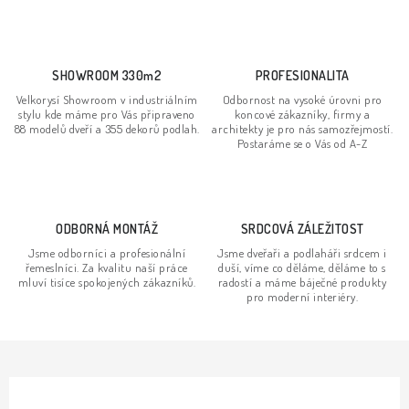
n
í
k
p
o
r
SHOWROOM 330m2
PROFESIONALITA
v
v
Velkorysí Showroom v industriálním
Odbornost na vysoké úrovni pro
á
k
stylu kde máme pro Vás připraveno
koncové zákazníky, firmy a
n
88 modelů dveří a 355 dekorů podlah.
architekty je pro nás samozřejmostí.
y
Postaráme se o Vás od A-Z
í
v
ý
p
ODBORNÁ MONTÁŽ
SRDCOVÁ ZÁLEŽITOST
i
s
Jsme odborníci a profesionální
Jsme dveřaři a podlaháři srdcem i
řemeslníci. Za kvalitu naší práce
duší, víme co děláme, děláme to s
u
mluví tisíce spokojených zákazníků.
radostí a máme báječné produkty
pro moderní interiéry.