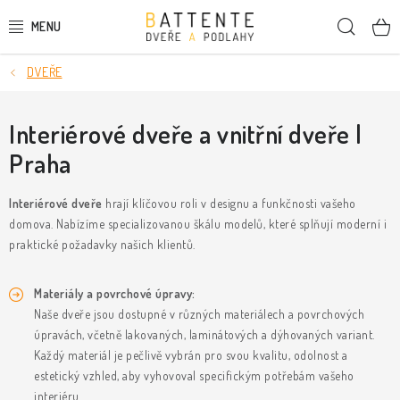
Přejít
Hleda
na
obsah
DVEŘE
DVEŘE
SMRKOVÉ DVEŘE
Interiérové dveře a vnitřní dveře |
Praha
PODLAHY
Interiérové dveře
hrají klíčovou roli v designu a funkčnosti vašeho
LIŠTY A DEKORAČNÍ PRVKY
domova. Nabízíme specializovanou škálu modelů, které splňují moderní i
praktické požadavky našich klientů.
NÁSTĚNNÉ PANELY
Materiály a povrchové úpravy:
SKRYTÉ ZÁRUBNĚ
Naše dveře jsou dostupné v různých materiálech a povrchových
úpravách, včetně lakovaných
,
laminátových
a
dýhovaných
variant.
STAVEBNÍ POUZDRA
Každý materiál je pečlivě vybrán pro svou kvalitu, odolnost a
estetický vzhled, aby vyhovoval specifickým potřebám vašeho
interiéru.