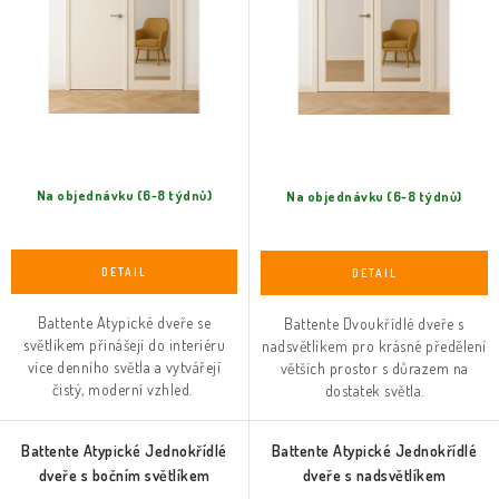
t
k
ů
t
ů
Na objednávku (6-8 týdnů)
Na objednávku (6-8 týdnů)
Battente Atypické dveře se
Battente Dvoukřídlé dveře s
světlíkem přinášejí do interiéru
nadsvětlíkem pro krásné předělení
více denního světla a vytvářejí
větších prostor s důrazem na
čistý, moderní vzhled.
dostatek světla.
Battente Atypické Jednokřídlé
Battente Atypické Jednokřídlé
dveře s bočním světlíkem
dveře s nadsvětlíkem