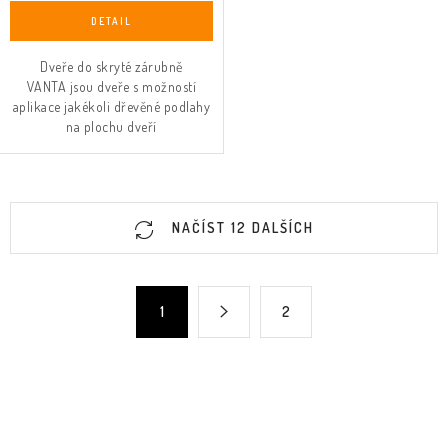
Dveře do skryté zárubně
VANTA jsou dveře s možností
aplikace jakékoli dřevěné podlahy
na plochu dveří
O
NAČÍST 12 DALŠÍCH
v
l
á
S
1
2
d
t
a
r
c
á
n
í
k
p
o