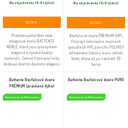
Na objednávku (6-8 týdnů)
Na objednávku (6-8 týdnů)
Představujeme Vám naše
Bezfalcové dveře PREMIUM (HPL
designové dveře BATTENTE
Polyrey) nekonečno možností
NOBLE, které jsou synonymem
speciálních HPL povrchů POLYREY
elegance a vysoké kvality
od kamene, betonu, kovu, stěrek,
materiálu. Jemné frézované linky
látek, dřeva až po neotřelé 3D
dodávají dveřím decentní eleganci.
barvy
Battente Bezfalcové dveře
Battente Bezfalcové dveře PURO
PRÉMIUM (praskaná dýha)
Vystaveno na Showroomu
Vystaveno na Showroomu