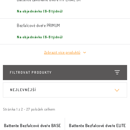
Na objednávku (6-8 týdnů)
Bezfalcové dveře PRIMUM
Na objednávku (6-8 týdnů)
Zobrazit více produktů
FILTROVAT PRODUKTY
V
Ř
NEJLEVNĚJŠÍ
ý
a
p
z
i
e
Stránka
1
z
2
-
27
položek celkem
s
n
p
í
Battente Bezfalcové dveře BASE
Battente Bezfalcové dveře ELITE