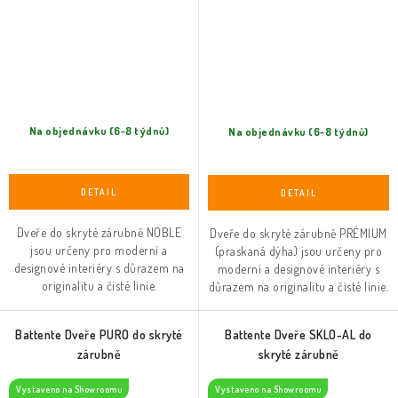
Na objednávku (6-8 týdnů)
Na objednávku (6-8 týdnů)
Dveře do skryté zárubně NOBLE
Dveře do skryté zárubně PRÉMIUM
jsou určeny pro moderní a
(praskaná dýha) jsou určeny pro
designové interiéry s důrazem na
moderní a designové interiéry s
originalitu a čisté linie.
důrazem na originalitu a čisté linie.
Battente Dveře PURO do skryté
Battente Dveře SKLO-AL do
zárubně
skryté zárubně
Vystaveno na Showroomu
Vystaveno na Showroomu