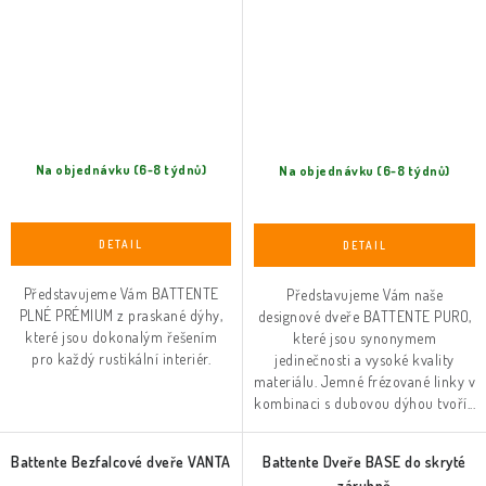
Na objednávku (6-8 týdnů)
Na objednávku (6-8 týdnů)
Představujeme Vám BATTENTE
Představujeme Vám naše
PLNÉ PRÉMIUM z praskané dýhy,
designové dveře BATTENTE PURO,
které jsou dokonalým řešením
které jsou synonymem
pro každý rustikální interiér.
jedinečnosti a vysoké kvality
materiálu. Jemné frézované linky v
kombinaci s dubovou dýhou tvoří...
Battente Bezfalcové dveře VANTA
Battente Dveře BASE do skryté
zárubně