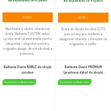
Na objednávku (6-8 týdnů)
Na objednávku (6-8 týdnů)
Navrhněte si vlastní interiérové
Dveře do skryté zárubně ELITE
dveře. Battente CUSTOM nabízí
jsou určeny pro moderní a
výrobu dveří přesně podle návrhu
designové interiéry s důrazem na
zákazníka – atypické rozměry,
originalitu a světlo.
originální design, skryté zárubně a
prémiové...
Battente Dveře NOBLE do skryté
Battente Dveře PRÉMIUM
zárubně
(praskaná dýha) do skryté
zárubně
Vystaveno na Showroomu
Vystaveno na Showroomu