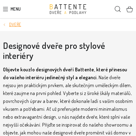
Přejít
Hleda
na
obsah
DVEŘE
DVEŘE
SMRKOVÉ DVEŘE
Designové dveře pro stylové
interiéry
PODLAHY
Objevte kouzlo designových dveří Battente, které přinesou
LIŠTY A DEKORAČNÍ PRVKY
do vašeho interiéru jedinečný styl a eleganci.
Naše dveře
nejsou jen praktickým prvkem, ale skutečným uměleckým dílem,
NÁSTĚNNÉ PANELY
které zaujme na první pohled. Vyberte si z široké škály materiálů,
povrchových úprav a barev, které dokonale ladí s vaším osobním
SKRYTÉ ZÁRUBNĚ
vkusem a potřebami. Ať už preferujete moderní minimalismus
nebo extravagantní design, u nás najdete dveře, které splní vaše
STAVEBNÍ POUZDRA
nejvyšší očekávání. Přijďte se inspirovat do našeho showroomu a
objevte, jak mohou naše designové dveře proměnit váš domov v