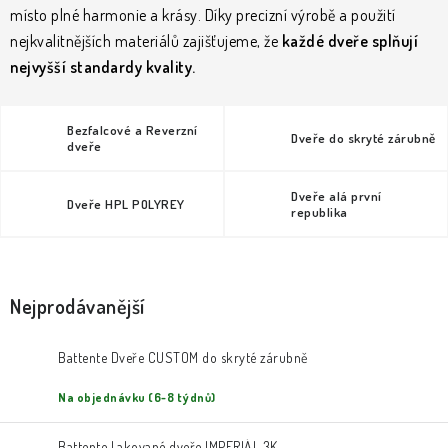
KLIKY & KOVÁNÍ
místo plné harmonie a krásy.
Díky precizní výrobě a použití
nejkvalitnějších materiálů zajišťujeme, že
každé dveře splňují
B2B
REALIZACE
Kontakty
O nás
Proč s námi
nejvyšší standardy kvality.
Vrácení, výměna zboží
Obchodní podmínky
Reklamační řád
Posuzování Jakosti
GDPR
FAQ
Bezfalcové a Reverzní
Dveře do skryté zárubně
dveře
Dveře alá první
Dveře HPL POLYREY
republika
Nejprodávanější
Battente Dveře CUSTOM do skryté zárubně
Na objednávku (6-8 týdnů)
Battente Lakované dveře IMPERIÁL 3K