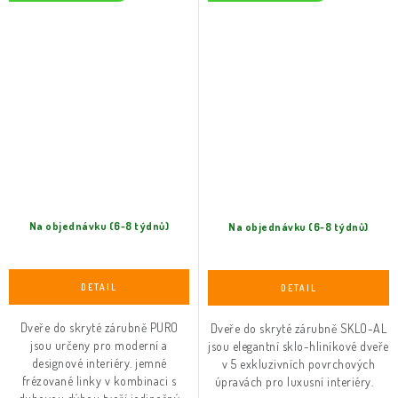
Na objednávku (6-8 týdnů)
Na objednávku (6-8 týdnů)
Dveře do skryté zárubně PURO
Dveře do skryté zárubně SKLO-AL
jsou určeny pro moderní a
jsou elegantní sklo-hliníkové dveře
designové interiéry. jemné
v 5 exkluzivních povrchových
frézované linky v kombinaci s
úpravách pro luxusní interiéry.