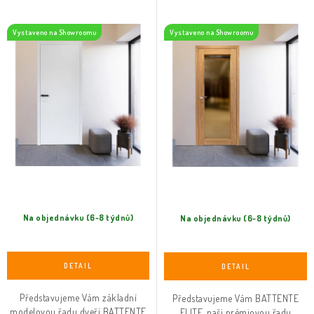
r
p
o
r
Vystaveno na Showroomu
Vystaveno na Showroomu
d
o
u
d
k
u
t
k
ů
t
ů
Na objednávku (6-8 týdnů)
Na objednávku (6-8 týdnů)
Představujeme Vám základní
Představujeme Vám BATTENTE
modelovou řadu dveří BATTENTE
ELITE, naši prémiovou řadu