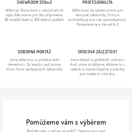
r
SHOWROOM 330m2
PROFESIONALITA
v
v
Velkorysí Showroom v industriálním
Odbornost na vysoké úrovni pro
á
k
stylu kde máme pro Vás připraveno
koncové zákazníky, firmy a
n
88 modelů dveří a 355 dekorů podlah.
architekty je pro nás samozřejmostí.
y
Postaráme se o Vás od A-Z
í
v
ý
p
ODBORNÁ MONTÁŽ
SRDCOVÁ ZÁLEŽITOST
i
s
Jsme odborníci a profesionální
Jsme dveřaři a podlaháři srdcem i
řemeslníci. Za kvalitu naší práce
duší, víme co děláme, děláme to s
u
mluví tisíce spokojených zákazníků.
radostí a máme báječné produkty
pro moderní interiéry.
Pomůžeme vám s výběrem
Potřebujete s něčím poradit? Jsme tu pro vás!