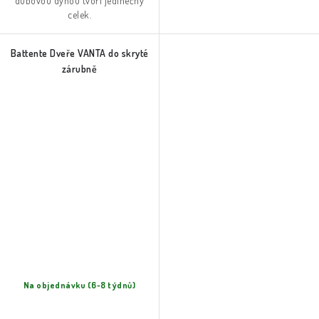
dubovou dýhou tvoří jedinečný
celek.
Battente Dveře VANTA do skryté
zárubně
Na objednávku (6-8 týdnů)