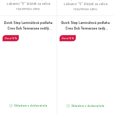
s absencí "V" drážek za velice
s absencí "V" drážek za velice
rozumnou cenu.
rozumnou cenu.
Quick Step Laminátová podlaha
Quick Step Laminátová podlaha
Creo Dub Tennessee světlý
Creo Dub Tennessee šedý
(CRH3179)
(CRH3181)
10 %
10 %
Skladem u dodavatele
Skladem u dodavatele