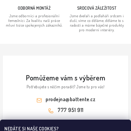
p
ODBORNÁ MONTÁŽ
SRDCOVÁ ZÁLEŽITOST
i
s
Jsme odborníci a profesionální
Jsme dveřaři a podlaháři srdcem i
řemeslníci. Za kvalitu naší práce
duší, víme co děláme, děláme to s
u
mluví tisíce spokojených zákazníků.
radostí a máme báječné produkty
pro moderní interiéry.
Pomůžeme vám s výběrem
Potřebujete s něčím poradit? Jsme tu pro vás!
prodejna
@
battente.cz
777 951 911
Z
NEDÁTE SI NAŠE COOKIES?