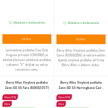
Skladem u dodavatele
Skladem u dodavatele
Laminátová podlaha Creo Dub
Berry Alloc Vinylová podlaha Zenn
Virginia přírodní (CRH3182) je
Cairo (60002256) je velice kvalitní
odolná plovoucí zámková podlaha,
lepená vinylová podlaha od firmy
s absencí "V" drážek za velice
Berry Alloc v dekoru dubu.
rozumnou cenu.
Berry Alloc Vinylová podlaha
Berry Alloc Vinylová podlaha
Zenn GD 55 Faro (60002257)
Zenn GD 55 Herringbone Cairo
(60002268)
19 %
19 %
Akce
Akce