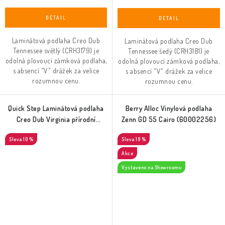
Laminátová podlaha Creo Dub
Laminátová podlaha Creo Dub
Tennessee světlý (CRH3179) je
Tennessee šedý (CRH3181) je
odolná plovoucí zámková podlaha,
odolná plovoucí zámková podlaha,
s absencí "V" drážek za velice
s absencí "V" drážek za velice
rozumnou cenu.
rozumnou cenu.
Quick Step Laminátová podlaha
Berry Alloc Vinylová podlaha
Creo Dub Virginia přírodní
Zenn GD 55 Cairo (60002256)
(CRH3182)
10 %
19 %
Akce
Vystaveno na Showroomu