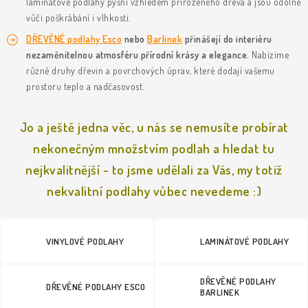
KLIKY & KOVÁNÍ
laminátové podlahy pyšní vzhledem přirozeného dřeva a jsou odolné
vůči poškrábání i vlhkosti.
DŘEVĚNÉ podlahy Esco
nebo
Barlinek
přinášejí do interiéru
B2B
REALIZACE
Kontakty
O nás
Proč s námi
nezaměnitelnou atmosféru přírodní krásy a elegance.
Nabízíme
Vrácení, výměna zboží
Obchodní podmínky
Reklamační řád
různé druhy dřevin a povrchových úprav, které dodají vašemu
Posuzování Jakosti
GDPR
FAQ
prostoru teplo a nadčasovost.
Jo a ještě jedna věc, u nás se nemusíte probírat
nekonečným množstvím podlah a hledat tu
nejkvalitnější - to jsme udělali za Vás, my totiž
nekvalitní podlahy vůbec nevedeme :)
VINYLOVÉ PODLAHY
LAMINÁTOVÉ PODLAHY
DŘEVĚNÉ PODLAHY
DŘEVĚNÉ PODLAHY ESCO
BARLINEK