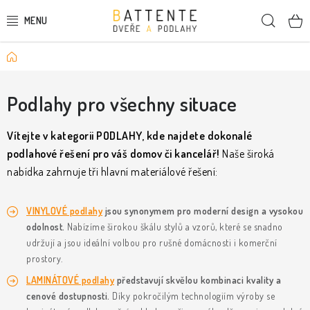
Přejít
Hleda
na
obsah
Domů
DVEŘE
SMRKOVÉ DVEŘE
Podlahy pro všechny situace
PODLAHY
Vítejte v kategorii PODLAHY, kde najdete dokonalé
podlahové řešení pro váš domov či kancelář!
Naše široká
LIŠTY A DEKORAČNÍ PRVKY
nabídka zahrnuje tři hlavní materiálové řešení:
NÁSTĚNNÉ PANELY
VINYLOVÉ podlahy
jsou synonymem pro moderní design a vysokou
odolnost.
Nabízíme širokou škálu stylů a vzorů, které se snadno
SKRYTÉ ZÁRUBNĚ
udržují a jsou ideální volbou pro rušné domácnosti i komerční
prostory.
STAVEBNÍ POUZDRA
LAMINÁTOVÉ podlahy
představují skvělou kombinaci kvality a
cenové dostupnosti.
Díky pokročilým technologiím výroby se