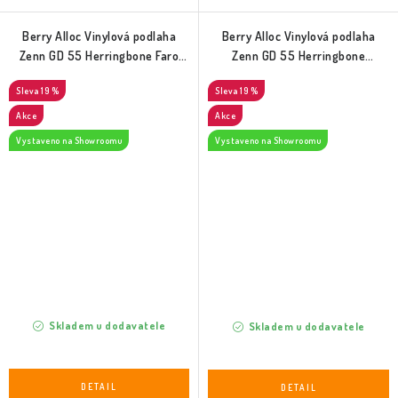
Berry Alloc Vinylová podlaha
Berry Alloc Vinylová podlaha
Zenn GD 55 Herringbone Faro
Zenn GD 55 Herringbone
(60002269)
Monsanto (60002263)
19 %
19 %
Akce
Akce
Vystaveno na Showroomu
Vystaveno na Showroomu
Skladem u dodavatele
Skladem u dodavatele