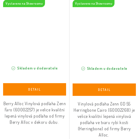
Vystaveno na Showroomu
Vystaveno na Showroomu
Skladem u dodavatele
Skladem u dodavatele
Berry Alloc Vinylová podlaha Zenn
Vinylová podlaha Zenn GD 55
Faro (60002257) je velice kvalitní
Herringbone Cairo (60002268) je
lepená vinylová podlaha od firmy
velice kvalitní lepená vinylová
Berry Alloc v dekoru dubu.
podlaha ve tvaru rybí kosti
(Herringbone) od firmy Berry
Alloc.