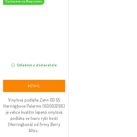
Vystaveno na Showroomu
Skladem u dodavatele
Vinylová podlaha Zenn GD 55
Herringbone Palermo (60002266)
je velice kvalitní lepená vinylová
podlaha ve tvaru rybí kosti
(Herringbone) od firmy Berry
Alloc.