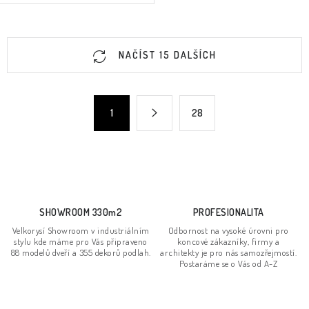
O
NAČÍST 15 DALŠÍCH
v
l
á
S
1
28
d
t
a
r
c
á
n
í
k
p
o
r
SHOWROOM 330m2
PROFESIONALITA
v
v
Velkorysí Showroom v industriálním
Odbornost na vysoké úrovni pro
á
k
stylu kde máme pro Vás připraveno
koncové zákazníky, firmy a
n
88 modelů dveří a 355 dekorů podlah.
architekty je pro nás samozřejmostí.
y
Postaráme se o Vás od A-Z
í
v
ý