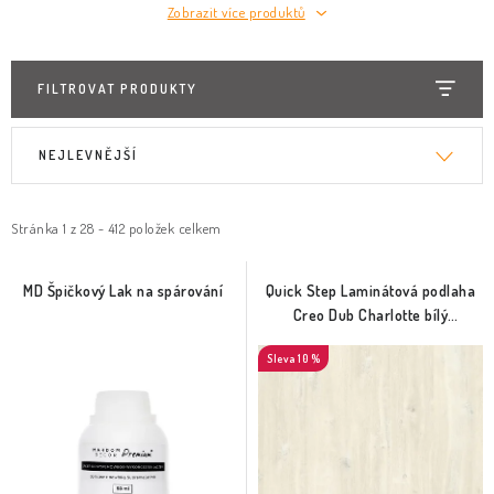
Zobrazit více produktů
FILTROVAT PRODUKTY
V
Ř
NEJLEVNĚJŠÍ
ý
a
p
z
i
e
Stránka
1
z
28
-
412
položek celkem
s
n
p
í
MD Špičkový Lak na spárování
Quick Step Laminátová podlaha
Creo Dub Charlotte bílý
r
p
(CRH3178)
o
r
10 %
d
o
u
d
k
u
t
k