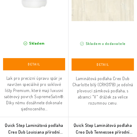
ů
t
ů
Skladem
Skladem u dodavatele
Lak pro precizní úpravu spár je
Laminátová podlaha Creo Dub
navržen speciálně pro soklové
Charlotte bílý (CRH3178) je odolná
lišty Premium, které mají luxusní
plovoucí zámková podlaha, s
saténový povrch SupremeSatin®.
absencí "V" drážek za velice
Díky němu dosáhnete dokonale
rozumnou cenu.
sjednoceného...
Quick Step Laminátová podlaha
Quick Step Laminátová podlaha
Creo Dub Louisiana přírodní
Creo Dub Tennessee přírodní