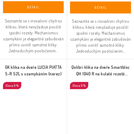
Seznamte se s inovativní chytrou
Seznamte se s inovativní chytrou
klikou, která nevyžaduje použití
klikou, která nevyžaduje použití
spodní rozety. Mechanismus
spodní rozety. Mechanismus
uzamykání je elegantně zabudován
uzamykání je elegantně zabudován
přímo uvnitř samotné kliky.
přímo uvnitř samotné kliky.
Jednoduchým pootočením...
Jednoduchým pootočením...
GK klika na dveře LUCIA PIATTA
Qolibri klika na dveře Smartbloc
S-R S2L s uzamykáním (nerez)
QH 1040 R na kulaté rozetě
(nerez)
9 %
9 %