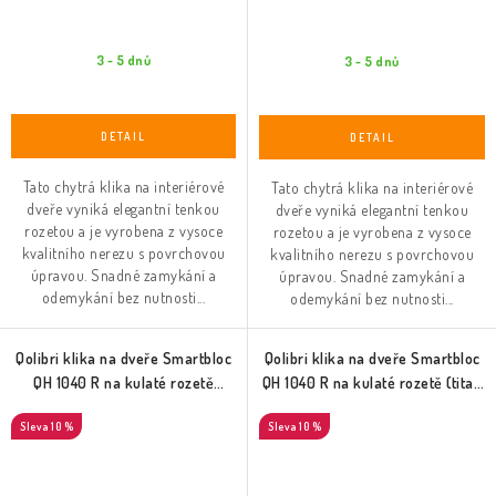
3 - 5 dnů
3 - 5 dnů
Tato chytrá klika na interiérové
Tato chytrá klika na interiérové
dveře vyniká elegantní tenkou
dveře vyniká elegantní tenkou
rozetou a je vyrobena z vysoce
rozetou a je vyrobena z vysoce
kvalitního nerezu s povrchovou
kvalitního nerezu s povrchovou
úpravou. Snadné zamykání a
úpravou. Snadné zamykání a
odemykání bez nutnosti...
odemykání bez nutnosti...
Qolibri klika na dveře Smartbloc
Qolibri klika na dveře Smartbloc
QH 1040 R na kulaté rozetě
QH 1040 R na kulaté rozetě (titan
(černý satén)
satén)
10 %
10 %