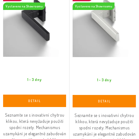
d
o
Vystaveno na Showroomu
Vystaveno na Showroomu
u
d
k
u
t
k
ů
t
ů
1 - 3 dny
1 - 3 dny
Seznamte se s inovativní chytrou
Seznamte se s inovativní chytrou
klikou, která nevyžaduje použití
klikou, která nevyžaduje použití
spodní rozety. Mechanismus
spodní rozety. Mechanismus
uzamykání je elegantně zabudován
uzamykání je elegantně zabudován