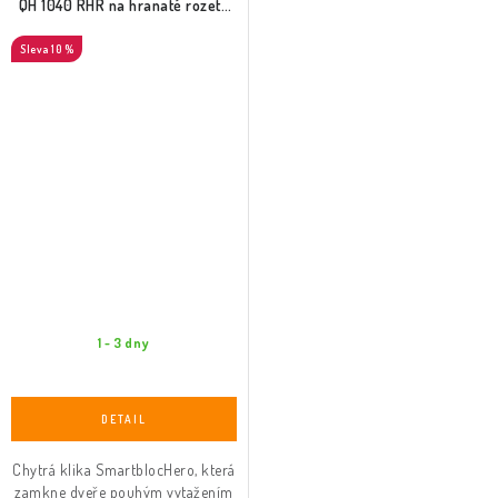
QH 1040 RHR na hranaté rozetě
(černý satén)
10 %
1 - 3 dny
Chytrá klika SmartblocHero, která
zamkne dveře pouhým vytažením