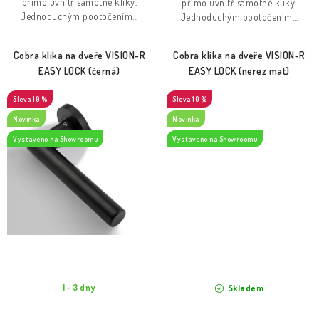
přímo uvnitř samotné kliky.
přímo uvnitř samotné kliky.
Jednoduchým pootočením...
Jednoduchým pootočením...
Cobra klika na dveře VISION-R
Cobra klika na dveře VISION-R
EASY LOCK (černá)
EASY LOCK (nerez mat)
10 %
10 %
Novinka
Novinka
Vystaveno na Showroomu
Vystaveno na Showroomu
1 - 3 dny
Skladem