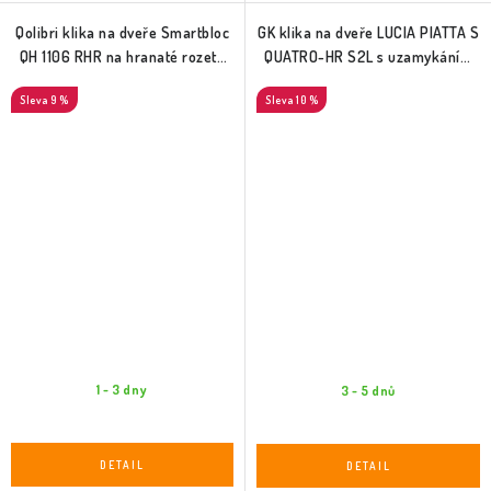
Qolibri klika na dveře Smartbloc
GK klika na dveře LUCIA PIATTA S
QH 1106 RHR na hranaté rozetě
QUATRO-HR S2L s uzamykáním
(nerez)
(nerez)
9 %
10 %
1 - 3 dny
3 - 5 dnů