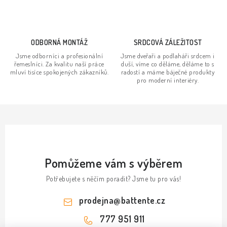
v
ý
p
ODBORNÁ MONTÁŽ
SRDCOVÁ ZÁLEŽITOST
i
s
Jsme odborníci a profesionální
Jsme dveřaři a podlaháři srdcem i
řemeslníci. Za kvalitu naší práce
duší, víme co děláme, děláme to s
u
mluví tisíce spokojených zákazníků.
radostí a máme báječné produkty
pro moderní interiéry.
Pomůžeme vám s výběrem
Potřebujete s něčím poradit? Jsme tu pro vás!
prodejna
@
battente.cz
777 951 911