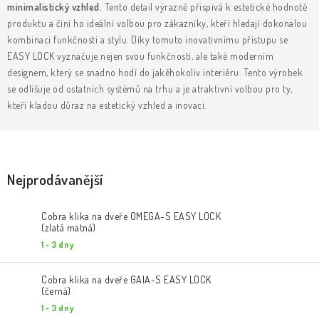
KLIKY & KOVÁNÍ
minimalistický vzhled.
Tento detail výrazně přispívá k estetické hodnotě
produktu a činí ho ideální volbou pro zákazníky, kteří hledají dokonalou
kombinaci funkčnosti a stylu. Díky tomuto inovativnímu přístupu se
B2B
REALIZACE
Kontakty
O nás
Proč s námi
EASY LOCK vyznačuje nejen svou funkčností, ale také moderním
Vrácení, výměna zboží
Obchodní podmínky
Reklamační řád
designem, který se snadno hodí do jakéhokoliv interiéru. Tento výrobek
Posuzování Jakosti
GDPR
FAQ
se odlišuje od ostatních systémů na trhu a je atraktivní volbou pro ty,
kteří kladou důraz na estetický vzhled a inovaci.
Nejprodávanější
Cobra klika na dveře OMEGA-S EASY LOCK
(zlatá matná)
1 - 3 dny
Cobra klika na dveře GAIA-S EASY LOCK
(černá)
1 - 3 dny