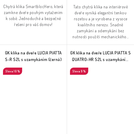
Chytrá klika SmartblocHero, která
Tato chytrá klika na interiérové
zamkne dveře pouhým vytažením
dveře vyniká elegantní tenkou
k sobě. Jednoduché a bezpečné
rozetou a je vyrobena z vysoce
řešení pro váš domov!
kvalitního nerezu. Snadné
zamykání a odemykání bez
nutnosti použití mechanického...
GK klika na dveře LUCIA PIATTA
GK klika na dveře LUCIA PIATTA S
S-R S2L s uzamykáním (černá)
QUATRO-HR S2L s uzamykáním
(černá)
10 %
9 %