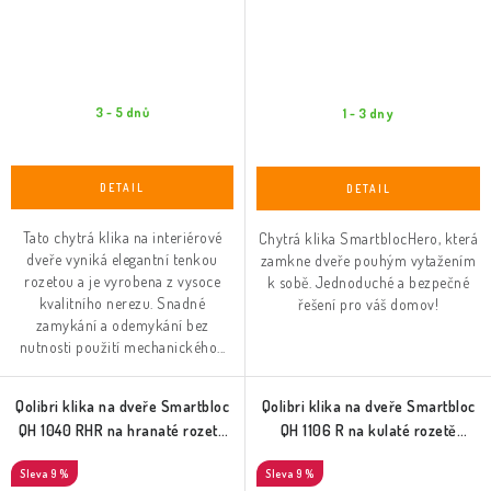
3 - 5 dnů
1 - 3 dny
Tato chytrá klika na interiérové
Chytrá klika SmartblocHero, která
dveře vyniká elegantní tenkou
zamkne dveře pouhým vytažením
rozetou a je vyrobena z vysoce
k sobě. Jednoduché a bezpečné
kvalitního nerezu. Snadné
řešení pro váš domov!
zamykání a odemykání bez
nutnosti použití mechanického...
Qolibri klika na dveře Smartbloc
Qolibri klika na dveře Smartbloc
QH 1040 RHR na hranaté rozetě
QH 1106 R na kulaté rozetě
(nerez)
(nerez)
9 %
9 %