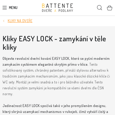
Přejít
Hleda
na
obsah
KLIKY NA DVEŘE
DVEŘE
SMRKOVÉ DVEŘE
Kliky EASY LOCK - zamykání v těle
kliky
PODLAHY
Objevte revoluční dveřní kování EASY LOCK, které se pyšní moderním
LIŠTY A DEKORAČNÍ PRVKY
zamykacím systémem elegantně skrytým přímo v klice.
Tento
sofistikovaný systém, chráněný patentem, přináší stylovou alternativu k
NÁSTĚNNÉ PANELY
tradičním zamykacím mechanismům, jako jsou klasické dózické klíče či
WC sety. Montáž je velmi snadná a to i pro běžného uživatele. Tento
revoluční systém zamykání je kompatibilní se všemi dveřmi dle ČSN
SKRYTÉ ZÁRUBNĚ
normy.
STAVEBNÍ POUZDRA
Jedinečnost EASY LOCK spočívá také v jeho promyšleném designu,
který skrývá uzamykací mechanismus v rukojeti, čímž vytváří čistý a