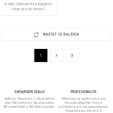
k sobě. Jednoduché a bezpečné
řešení pro váš domov!
O
NAČÍST 15 DALŠÍCH
v
l
á
S
1
3
d
t
a
r
c
á
n
í
k
p
o
r
SHOWROOM 330m2
PROFESIONALITA
v
v
Velkorysí Showroom v industriálním
Odbornost na vysoké úrovni pro
á
k
stylu kde máme pro Vás připraveno
koncové zákazníky, firmy a
n
88 modelů dveří a 355 dekorů podlah.
architekty je pro nás samozřejmostí.
y
Postaráme se o Vás od A-Z
í