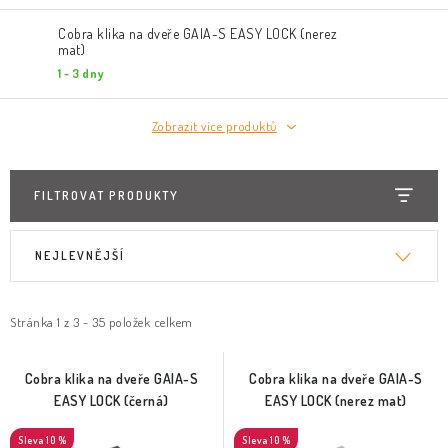
Cobra klika na dveře GAIA-S EASY LOCK (nerez
mat)
1 - 3 dny
Zobrazit více produktů
FILTROVAT PRODUKTY
V
Ř
NEJLEVNĚJŠÍ
ý
a
p
z
i
e
Stránka
1
z
3
-
35
položek celkem
s
n
p
í
Cobra klika na dveře GAIA-S
Cobra klika na dveře GAIA-S
EASY LOCK (černá)
EASY LOCK (nerez mat)
r
p
o
r
10 %
10 %