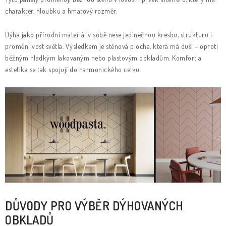
KLIKY & KOVÁNÍ
charakter, hloubku a hmatový rozměr.
B2B
REALIZACE
Kontakty
O nás
Proč s námi
Dýha jako přírodní materiál v sobě nese jedinečnou kresbu, strukturu i
Vrácení, výměna zboží
Obchodní podmínky
Reklamační řád
proměnlivost světla. Výsledkem je stěnová plocha, která má duši – oproti
běžným hladkým lakovaným nebo plastovým obkladům. Komfort a
Posuzování Jakosti
GDPR
FAQ
estetika se tak spojují do harmonického celku.
DŮVODY PRO VÝBĚR DÝHOVANÝCH
OBKLADŮ