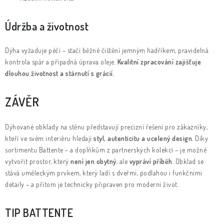
Údržba a životnost
Dýha vyžaduje péči – stačí běžné čištění jemným hadříkem, pravidelná
kontrola spár a případná úprava oleje.
Kvalitní zpracování zajišťuje
dlouhou životnost a stárnutí s grácií.
ZÁVĚR
Dýhované obklady na stěnu představují precizní řešení pro zákazníky,
kteří ve svém interiéru hledají
styl, autenticitu a ucelený design
. Díky
sortimentu Battente – a doplňkům z partnerských kolekcí – je možné
vytvořit prostor, který
není jen obytný
, ale
vypráví příběh
. Obklad se
stává uměleckým prvkem, který ladí s dveřmi, podlahou i funkčními
detaily – a přitom je technicky připraven pro moderní život.
TIP BATTENTE