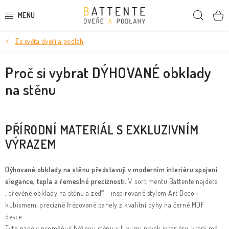
Přejít
Hleda
na
obsah
Ze světa dveří a podlah
DVEŘE
Proč si vybrat DÝHOVANÉ obklady
SMRKOVÉ DVEŘE
na stěnu
PODLAHY
LIŠTY A DEKORAČNÍ PRVKY
PŘÍRODNÍ MATERIÁL S EXKLUZIVNÍM
VÝRAZEM
NÁSTĚNNÉ PANELY
Dýhované obklady na stěnu představují v moderním interiéru spojení
SKRYTÉ ZÁRUBNĚ
elegance, tepla a řemeslné preciznosti.
V sortimentu Battente najdete
„dřevěné obklady na stěnu a zeď“ – inspirované stylem Art Deco i
STAVEBNÍ POUZDRA
kubismem, precizně frézované panely z kvalitní dýhy na černé MDF
desce.
Tyto panely proměňují běžnou stěnu v luxusní prvek interiéru, který má