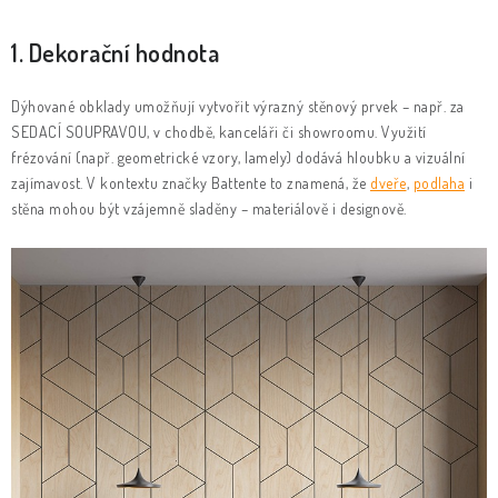
1. Dekorační hodnota
Dýhované obklady umožňují vytvořit výrazný stěnový prvek – např. za
SEDACÍ SOU­PRA­VOU, v chodbě, kanceláři či showroomu. Využití
frézování (např. geometrické vzory, lamely) dodává hloubku a vizuální
zajímavost.
V kontextu značky Battente to znamená, že
dveře
,
podlaha
i
stěna mohou být vzájemně sladěny – materiálově i designově.