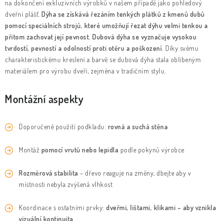
na dokončení exkluzivních výrobků v našem případě jako pohledový
dveřní plášť.
Dýha se získává řezáním tenkých plátků z kmenů dubů
pomocí speciálních strojů, které umožňují řezat dýhu velmi tenkou a
přitom zachovat její pevnost. Dubová dýha se vyznačuje vysokou
tvrdostí, pevností a odolností proti otěru a poškození.
Díky svému
charakteristickému kreslení a barvě se dubová dýha stala oblíbeným
materiálem pro výrobu dveří, zejména v tradičním stylu
.
Montážní aspekty
Doporučené použití podkladu:
rovná a suchá stěna
Montáž
pomocí vrutů nebo lepidla
podle pokynů výrobce
Rozměrová stabilita
– dřevo reaguje na změny, dbejte aby v
místnosti nebyla zvýšená vlhkost
Koordinace s ostatními prvky:
dveřmi, lištami, klikami – aby vznikla
vizuální kontinuita