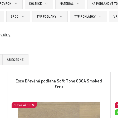
 POVRCH
KOLEKCE
MATERIÁL
NA PODLAHOVÉ TO
SPOJ
TYP PODLAHY
TYP POKLÁDKY
VR
y filtry
ABECEDNĚ
Esco Dřevěná podlaha Soft Tone 030A Smoked
Ecru
až 10 %