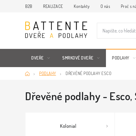
Přejít
B2B
REALIZACE
Kontakty
O nás
Proč s n
na
obsah
DVEŘE
SMRKOVÉ DVEŘE
PODLAHY
Domů
PODLAHY
DŘEVĚNÉ PODLAHY ESCO
Dřevěné podlahy - Esco
,
Kolonial