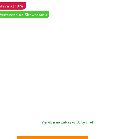
až 10 %
Vystaveno na Showroomu
Výroba na zakázku (6 týdnů)