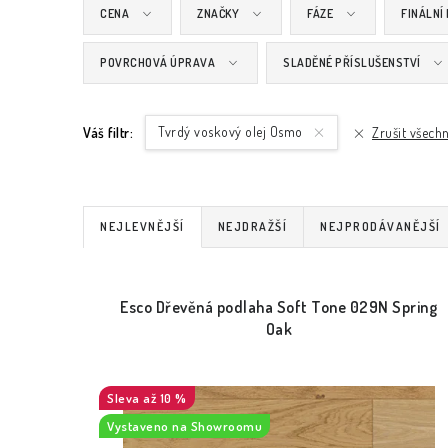
CENA
ZNAČKY
FÁZE
FINÁLNÍ
POVRCHOVÁ ÚPRAVA
SLADĚNÉ PŘÍSLUŠENSTVÍ
Tvrdý voskový olej Osmo
Váš filtr:
Zrušit všechn
Ř
NEJLEVNĚJŠÍ
NEJDRAŽŠÍ
NEJPRODÁVANĚJŠÍ
a
V
z
Esco Dřevěná podlaha Soft Tone 029N Spring
ý
e
Oak
p
n
i
až 10 %
í
Vystaveno na Showroomu
s