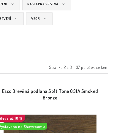
PENÍ
NÁŠLAPNÁ VRSTVA
STVENÍ
VZOR
Stránka
2
z
3
-
37
položek celkem
Esco Dřevěná podlaha Soft Tone 031A Smoked
Bronze
až 10 %
Vystaveno na Showroomu