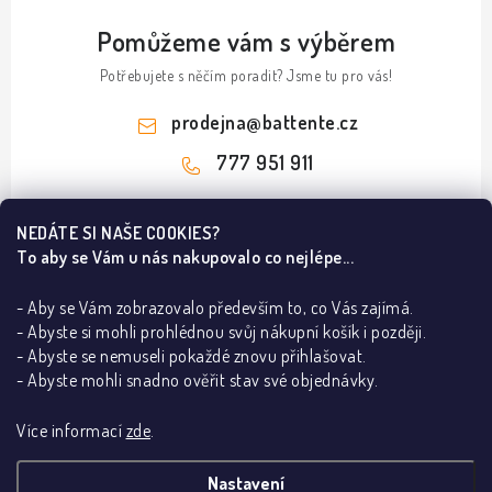
Pomůžeme vám s výběrem
Potřebujete s něčím poradit? Jsme tu pro vás!
prodejna
@
battente.cz
777 951 911
Z
NEDÁTE SI NAŠE COOKIES?
á
To aby se Vám u nás nakupovalo co nejlépe...
Informace pro vás
p
a
- Aby se Vám zobrazovalo především to, co Vás zajímá.
B2B
Ze světa dveří a podlah
- Abyste si mohli prohlédnou svůj nákupní košík i později.
t
REALIZACE
- Abyste se nemuseli pokaždé znovu přihlašovat.
í
Olej nebo lak na dřevěnou podlahu?
Kontakty
Poradna
- Abyste mohli snadno ověřit stav své objednávky.
Dřevěné podlahy v Praze – ESCO a BARLINEK
O nás
Jak poznám pravé a levé dveře
Lakované dveře dle RAL dodají interiéru eleganci
Více informací
zde
.
Showroom BATTENTE
Proč s námi
Jak vybrat bezpečnostní kliku
Za pár korun DVEŘE vystřelené do VESMÍRU!
Vrácení, výměna zboží
Adresa showroomu:
Kliky na dveře
Stropní lišty
Dveřní kování
Bezfalcové dveře
Nastavení
Co je stavební pouzdro
Mýty a fakta o výplních interiérových dveří