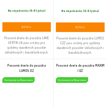
Na objednávku (6-8 týdnů)
Na objednávku (6-8 týdnů)
Posuvné dveře do pouzdra LINIE
Posuvné dveře do pouzdra LUMOS
VERTIK LN jsou určeny pro
C2Z jsou určeny pro systémy
systémy stavebních pouzder
stavebních pouzder obložkových i
obložkových i bezobložkových.
bezobložkových.
Posuvné dveře do pouzdra
Posuvné dveře do pouzdra MAXIM
LUMOS DZ
I QZ
Vystaveno na Showroomu
Vystaveno na Showroomu