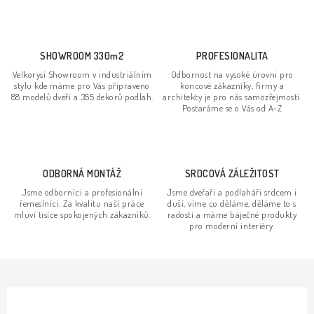
n
í
k
p
o
r
SHOWROOM 330m2
PROFESIONALITA
v
v
Velkorysí Showroom v industriálním
Odbornost na vysoké úrovni pro
á
k
stylu kde máme pro Vás připraveno
koncové zákazníky, firmy a
n
88 modelů dveří a 355 dekorů podlah.
architekty je pro nás samozřejmostí.
y
Postaráme se o Vás od A-Z
í
v
ý
p
ODBORNÁ MONTÁŽ
SRDCOVÁ ZÁLEŽITOST
i
s
Jsme odborníci a profesionální
Jsme dveřaři a podlaháři srdcem i
řemeslníci. Za kvalitu naší práce
duší, víme co děláme, děláme to s
u
mluví tisíce spokojených zákazníků.
radostí a máme báječné produkty
pro moderní interiéry.