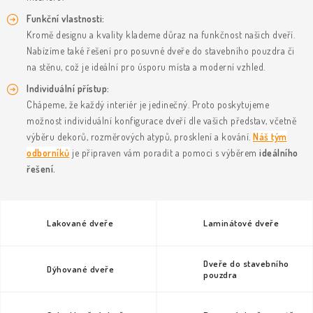
KLIKY & KOVÁNÍ
Funkční vlastnosti:
Kromě designu a kvality klademe důraz na funkčnost našich dveří.
B2B
REALIZACE
Kontakty
O nás
Proč s námi
Nabízíme také řešení pro posuvné dveře do stavebního pouzdra
či
Vrácení, výměna zboží
Obchodní podmínky
Reklamační řád
na stěnu, což je ideální pro úsporu místa a moderní vzhled.
Posuzování Jakosti
GDPR
FAQ
Individuální přístup:
Chápeme, že každý interiér je jedinečný. Proto poskytujeme
možnost individuální konfigurace dveří dle vašich představ, včetně
výběru dekorů, rozměrových atypů, prosklení a kování.
Náš tým
odborníků
je připraven vám poradit a pomoci s výběrem
ideálního
řešení.
Lakované dveře
Laminátové dveře
Dveře do stavebního
Dýhované dveře
pouzdra