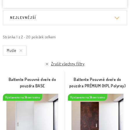
V
Ř
NEJLEVNĚJŠÍ
ý
a
p
z
i
e
Stránka
1
z
2
-
20
položek celkem
s
n
Mušle
p
í
r
p
Zrušit všechny filtry
o
r
d
o
Battente Posuvné dveře do
Battente Posuvné dveře do
u
d
pouzdra BASE
pouzdra PRÉMIUM (HPL Polyrey)
k
u
Vystaveno na Showroomu
Vystaveno na Showroomu
t
k
ů
t
ů