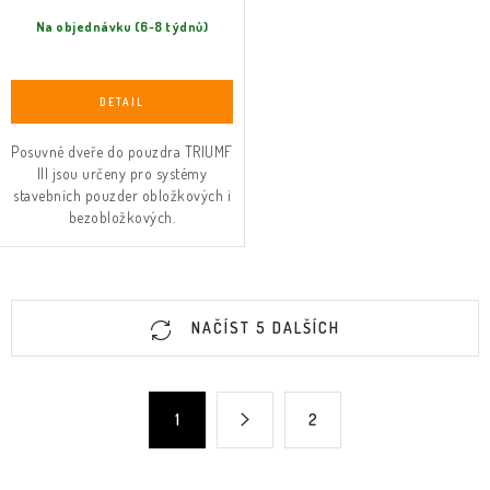
Na objednávku (6-8 týdnů)
Posuvné dveře do pouzdra TRIUMF
III jsou určeny pro systémy
stavebních pouzder obložkových i
bezobložkových.
O
NAČÍST 5 DALŠÍCH
v
l
á
S
1
2
d
t
a
r
c
á