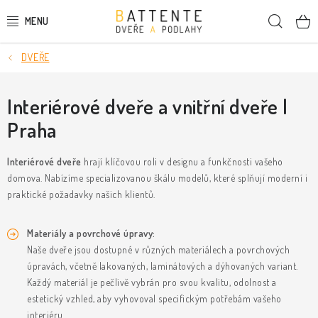
Přejít
Hleda
na
obsah
DVEŘE
DVEŘE
SMRKOVÉ DVEŘE
Interiérové dveře a vnitřní dveře |
Praha
PODLAHY
Interiérové dveře
hrají klíčovou roli v designu a funkčnosti vašeho
LIŠTY A DEKORAČNÍ PRVKY
domova. Nabízíme specializovanou škálu modelů, které splňují moderní i
praktické požadavky našich klientů.
NÁSTĚNNÉ PANELY
Materiály a povrchové úpravy:
SKRYTÉ ZÁRUBNĚ
Naše dveře jsou dostupné v různých materiálech a povrchových
úpravách, včetně lakovaných
,
laminátových
a
dýhovaných
variant.
STAVEBNÍ POUZDRA
Každý materiál je pečlivě vybrán pro svou kvalitu, odolnost a
estetický vzhled, aby vyhovoval specifickým potřebám vašeho
interiéru.