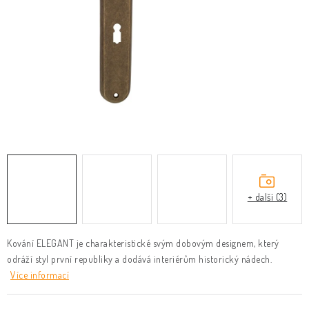
KLIKY & KOVÁNÍ
B2B
REALIZACE
Kontakty
O nás
Proč s námi
Vrácení, výměna zboží
Obchodní podmínky
Reklamační řád
Posuzování Jakosti
GDPR
FAQ
+ další (3)
Kování ELEGANT je charakteristické svým dobovým designem, který
odráží styl první republiky a dodává interiérům historický nádech.
Více informací