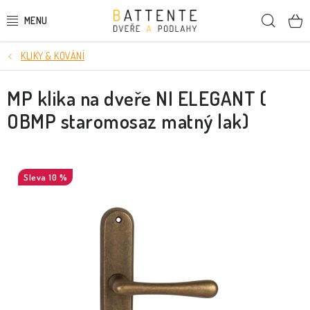
Přejít
Hleda
na
obsah
KLIKY & KOVÁNÍ
DVEŘE
MP klika na dveře NI ELEGANT (
SMRKOVÉ DVEŘE
OBMP staromosaz matný lak)
PODLAHY
LIŠTY A DEKORAČNÍ PRVKY
10 %
NÁSTĚNNÉ PANELY
SKRYTÉ ZÁRUBNĚ
STAVEBNÍ POUZDRA