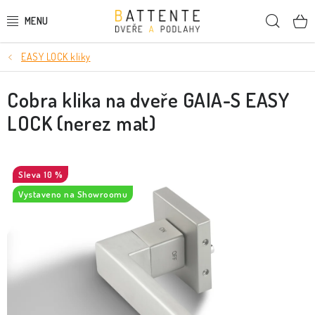
Přejít
Hleda
na
obsah
EASY LOCK kliky
DVEŘE
Cobra klika na dveře GAIA-S EASY
SMRKOVÉ DVEŘE
LOCK (nerez mat)
PODLAHY
LIŠTY A DEKORAČNÍ PRVKY
10 %
Vystaveno na Showroomu
NÁSTĚNNÉ PANELY
SKRYTÉ ZÁRUBNĚ
STAVEBNÍ POUZDRA