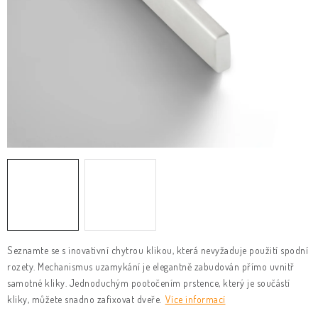
KLIKY & KOVÁNÍ
B2B
REALIZACE
Kontakty
O nás
Proč s námi
Vrácení, výměna zboží
Obchodní podmínky
Reklamační řád
Posuzování Jakosti
GDPR
FAQ
Seznamte se s inovativní chytrou klikou, která nevyžaduje použití spodní
rozety. Mechanismus uzamykání je elegantně zabudován přímo uvnitř
samotné kliky. Jednoduchým pootočením prstence, který je součástí
kliky, můžete snadno zafixovat dveře.
Více informací