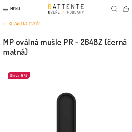
Přejít
Hleda
na
obsah
KOVÁNÍ NA DVEŘE
DVEŘE
MP oválná mušle PR - 2648Z (černá
SMRKOVÉ DVEŘE
matná)
PODLAHY
LIŠTY A DEKORAČNÍ PRVKY
9 %
NÁSTĚNNÉ PANELY
SKRYTÉ ZÁRUBNĚ
STAVEBNÍ POUZDRA