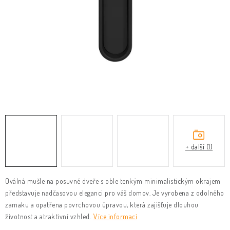
KLIKY & KOVÁNÍ
B2B
REALIZACE
Kontakty
O nás
Proč s námi
Vrácení, výměna zboží
Obchodní podmínky
Reklamační řád
Posuzování Jakosti
GDPR
FAQ
+ další (1)
Oválná mušle na posuvné dveře s oble tenkým minimalistickým okrajem
představuje nadčasovou eleganci pro váš domov. Je vyrobena z odolného
zamaku a opatřena povrchovou úpravou, která zajišťuje dlouhou
životnost a atraktivní vzhled.
Více informací