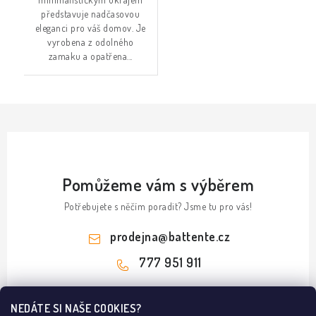
představuje nadčasovou
eleganci pro váš domov. Je
vyrobena z odolného
zamaku a opatřena...
Pomůžeme vám s výběrem
Potřebujete s něčím poradit? Jsme tu pro vás!
prodejna
@
battente.cz
777 951 911
Z
NEDÁTE SI NAŠE COOKIES?