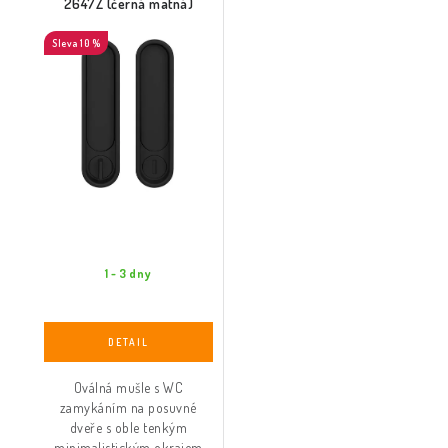
2647Z (černá matná)
10 %
1 - 3 dny
Oválná mušle s WC
zamykáním na posuvné
dveře s oble tenkým
minimalistickým okrajem