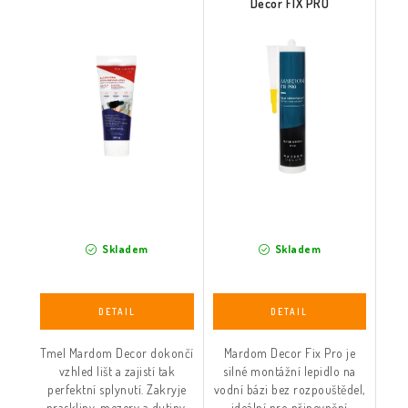
Decor FIX PRO
Skladem
Skladem
Tmel Mardom Decor dokončí
Mardom Decor Fix Pro je
vzhled lišt a zajistí tak
silné montážní lepidlo na
perfektní splynutí. Zakryje
vodní bázi bez rozpouštědel,
praskliny, mezery a dutiny.
ideální pro připevnění