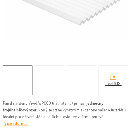
KLIKY & KOVÁNÍ
B2B
REALIZACE
Kontakty
O nás
Proč s námi
Vrácení, výměna zboží
Obchodní podmínky
Reklamační řád
Posuzování Jakosti
GDPR
FAQ
+ další (2)
Panel na stěnu Vivid WP003 (natíratelný) přináší
jedinečný
trojúhelníkový vzor
, který se stane výrazným akcentem vašeho interiéru.
Ideální pro oživení stěn a dalších prostor ve vašem domově.
Více informací