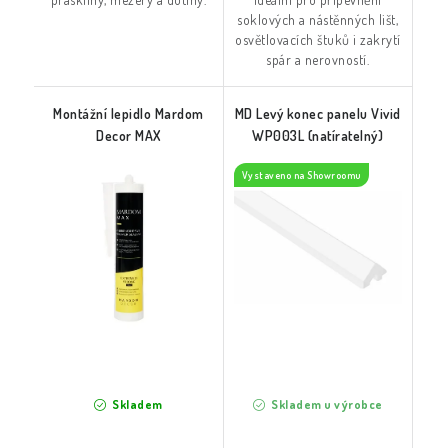
soklových a nástěnných lišt,
osvětlovacích štuků i zakrytí
spár a nerovností.
Montážní lepidlo Mardom
MD Levý konec panelu Vivid
Decor MAX
WP003L (natíratelný)
Vystaveno na Showroomu
Skladem
Skladem u výrobce