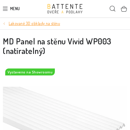
Přejít
Hleda
na
obsah
Lakované 3D obklady na stěnu
DVEŘE
MD Panel na stěnu Vivid WP003
SMRKOVÉ DVEŘE
(natíratelný)
PODLAHY
LIŠTY A DEKORAČNÍ PRVKY
Vystaveno na Showroomu
NÁSTĚNNÉ PANELY
SKRYTÉ ZÁRUBNĚ
STAVEBNÍ POUZDRA