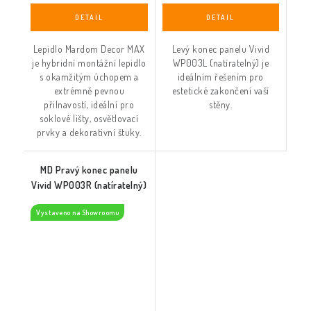
Lepidlo Mardom Decor MAX
Levý konec panelu Vivid
je hybridní montážní lepidlo
WP003L (natíratelný) je
s okamžitým úchopem a
ideálním řešením pro
extrémně pevnou
estetické zakončení vaší
přilnavostí, ideální pro
stěny.
soklové lišty, osvětlovací
prvky a dekorativní štuky.
MD Pravý konec panelu
Vivid WP003R (natíratelný)
Vystaveno na Showroomu