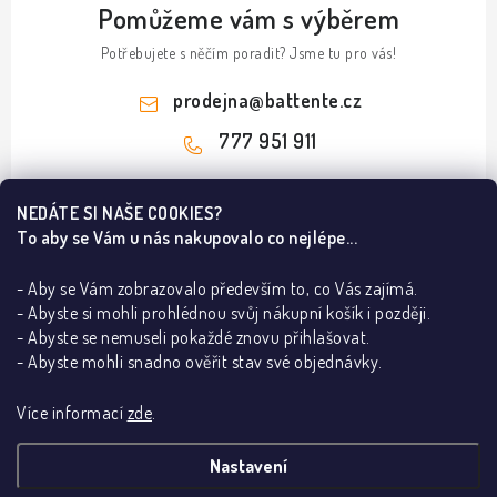
Pomůžeme vám s výběrem
Potřebujete s něčím poradit? Jsme tu pro vás!
prodejna
@
battente.cz
777 951 911
Z
NEDÁTE SI NAŠE COOKIES?
á
To aby se Vám u nás nakupovalo co nejlépe...
Informace pro vás
p
a
- Aby se Vám zobrazovalo především to, co Vás zajímá.
B2B
Ze světa dveří a podlah
t
- Abyste si mohli prohlédnou svůj nákupní košík i později.
REALIZACE
- Abyste se nemuseli pokaždé znovu přihlašovat.
í
Olej nebo lak na dřevěnou podlahu?
Kontakty
Poradna
- Abyste mohli snadno ověřit stav své objednávky.
Dřevěné podlahy v Praze – ESCO a BARLINEK
O nás
Jak poznám pravé a levé dveře
Lakované dveře dle RAL dodají interiéru eleganci
Více informací
zde
.
Showroom BATTENTE
Proč s námi
Jak vybrat bezpečnostní kliku
Za pár korun DVEŘE vystřelené do VESMÍRU!
Vrácení, výměna zboží
Adresa showroomu:
Kliky na dveře
Stropní lišty
Dveřní kování
Bezfalcové dveře
Co je stavební pouzdro
Nastavení
Mýty a fakta o výplních interiérových dveří
Obchodní podmínky
Vinylové podlahy
Stavební pouzdra
Libušská 1049/198, Praha 4 – Libuš, 14200
Vše o skryté zárubni