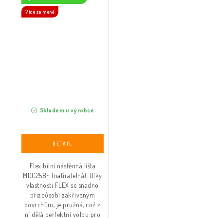
Více za méně
Skladem u výrobce
Flexibilní nástěnná lišta
MDC258F (natíratelná). Díky
vlastnosti FLEX se snadno
přizpůsobí zakřiveným
povrchům, je pružná, což z
ní dělá perfektní volbu pro