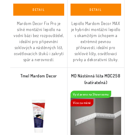
Mardom Decor Fix Pro je
Lepidlo Mardom Decor MAX
silné montážní lepidlo na
je hybridní montážní lepidlo
vodní bázi bez rozpouštědel,
s okamžitým úchopem a
ideální pro připevnění
extrémně pevnou
soklových a nástěnných lišt,
přilnavostí, ideální pro
osvětlovacích štuků i zakrytí
soklové lišty, osvětlovací
spár a nerovností.
prvky a dekorativní štuky.
Tmel Mardom Decor
MD Nástěnná lišta MDC258
(natíratelná)
Vystaveno na Showroomu
Více za méně