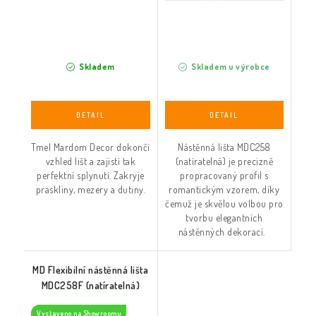
Skladem
Skladem u výrobce
Tmel Mardom Decor dokončí
Nástěnná lišta MDC258
vzhled lišt a zajistí tak
(natíratelná) je precizně
perfektní splynutí. Zakryje
propracovaný profil s
praskliny, mezery a dutiny.
romantickým vzorem, díky
čemuž je skvělou volbou pro
tvorbu elegantních
nástěnných dekorací.
MD Flexibilní nástěnná lišta
MDC258F (natíratelná)
Vystaveno na Showroomu