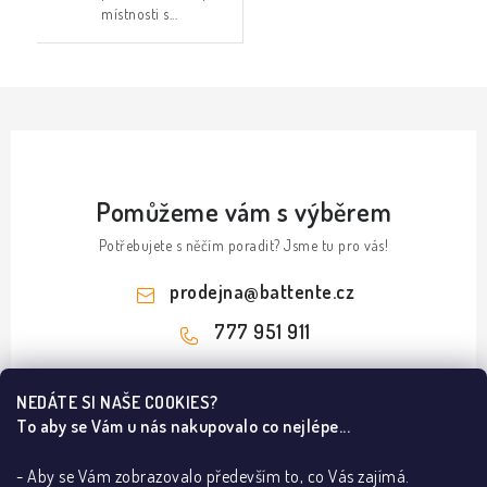
místnosti s...
Pomůžeme vám s výběrem
Potřebujete s něčím poradit? Jsme tu pro vás!
prodejna
@
battente.cz
777 951 911
Z
NEDÁTE SI NAŠE COOKIES?
á
To aby se Vám u nás nakupovalo co nejlépe...
Informace pro vás
p
a
- Aby se Vám zobrazovalo především to, co Vás zajímá.
B2B