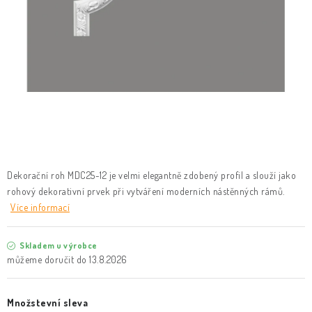
KLIKY & KOVÁNÍ
B2B
REALIZACE
Kontakty
O nás
Proč s námi
Vrácení, výměna zboží
Obchodní podmínky
Reklamační řád
Posuzování Jakosti
GDPR
FAQ
Dekorační roh MDC25-12 je velmi elegantně zdobený profil a slouží jako
rohový dekorativní prvek při vytváření moderních nástěnných rámů.
Více informací
Skladem u výrobce
13.8.2026
Množstevní sleva