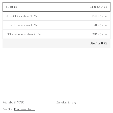
1 - 19 ks
248 Kč
/ ks
20 - 49 ks = sleva 10 %
223 Kč
/ ks
50 - 99 ks = sleva 15 %
211 Kč
/ ks
100 a více ks = sleva 20 %
198 Kč
/ ks
Ušetříte
0 Kč
Kód zboží:
7720
Záruka
:
2 roky
Značka:
Mardom Decor