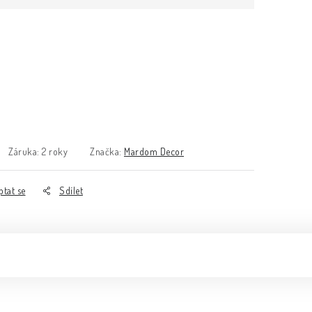
Záruka
:
2 roky
Značka:
Mardom Decor
ptat se
Sdílet