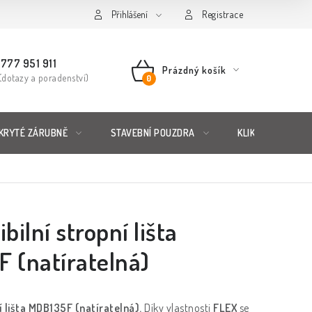
řád
Posuzování Jakosti
Přihlášení
GDPR
FAQ
Registrace
777 951 911
Prázdný košík
(dotazy a poradenství)
NÁKUPNÍ
KOŠÍK
KRYTÉ ZÁRUBNĚ
STAVEBNÍ POUZDRA
KLIKY & KOVÁNÍ
bilní stropní lišta
 (natíratelná)
ní lišta MDB135F (natíratelná).
Díky vlastnosti
FLEX
se