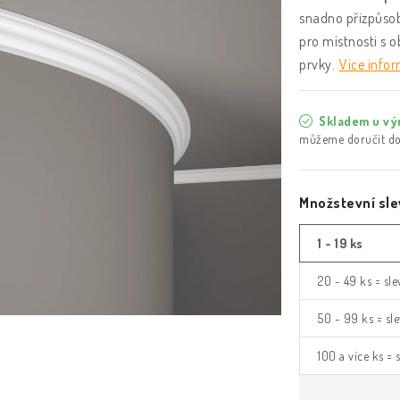
snadno přizpůsob
pro místnosti s o
prvky.
Více info
Skladem u vý
Množstevní sle
1 - 19 ks
20 - 49 ks = sl
50 - 99 ks = sl
100 a více ks =