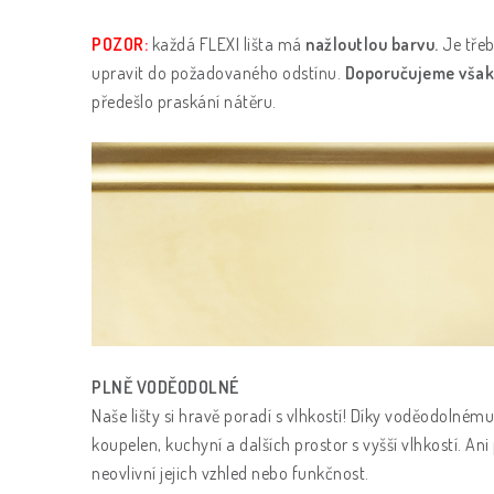
POZOR:
každá FLEXI lišta má
nažloutlou barvu.
Je třeb
upravit do požadovaného odstínu.
Doporučujeme však 
předešlo praskání nátěru.
PLNĚ VODĚODOLNÉ
Naše lišty si hravě poradí s vlhkostí! Díky voděodolnému
koupelen, kuchyní a dalších prostor s vyšší vlhkostí. An
neovlivní jejich vzhled nebo funkčnost.