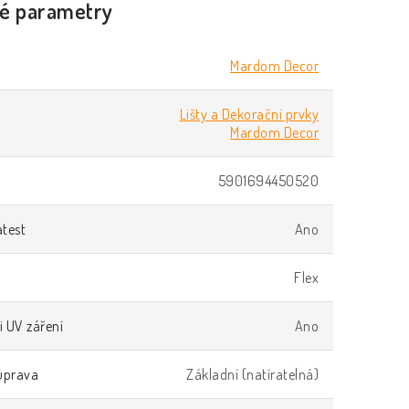
é parametry
Mardom Decor
Lišty a Dekorační prvky
Mardom Decor
5901694450520
atest
Ano
Flex
i UV záření
Ano
úprava
Základní (natíratelná)