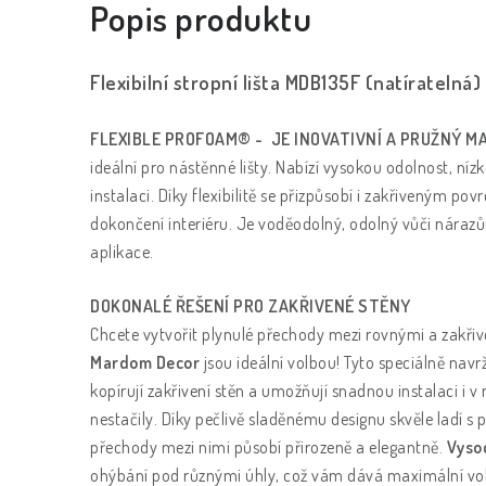
Popis produktu
Flexibilní stropní lišta MDB135F (natíratelná)
FLEXIBLE PROFOAM® - JE INOVATIVNÍ A PRUŽNÝ M
ideální pro nástěnné lišty. Nabízí vysokou odolnost, n
instalaci. Díky flexibilitě se přizpůsobí i zakřiveným p
dokončení interiéru. Je voděodolný, odolný vůči náraz
aplikace.
DOKONALÉ ŘEŠENÍ PRO ZAKŘIVENÉ STĚNY
Chcete vytvořit plynulé přechody mezi rovnými a zakř
Mardom Decor
jsou ideální volbou! Tyto speciálně nav
kopírují zakřivení stěn a umožňují snadnou instalaci i v 
nestačily. Díky pečlivě sladěnému designu skvěle ladí s
přechody mezi nimi působí přirozeně a elegantně.
Vyso
ohýbání pod různými úhly, což vám dává maximální vol