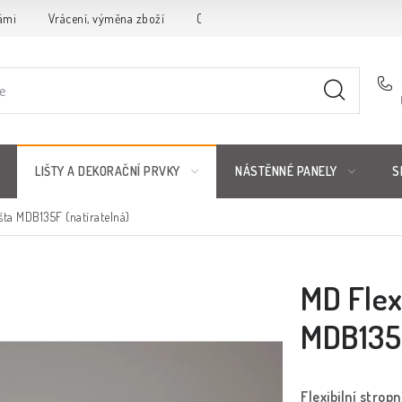
ámi
Vrácení, výměna zboží
Obchodní podmínky
Reklamační 
LIŠTY A DEKORAČNÍ PRVKY
NÁSTĚNNÉ PANELY
S
išta MDB135F (natíratelná)
MD Flexi
MDB135F
Flexibilní strop