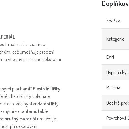
Doplňkov
Značka
ATERIÁL
Kategorie
ízkou hmotnost a snadnou
ovrchům, což umožňuje precizní
EAN
ům a vhodný pro různé dekorační
Hygienický 
Materiál
ivenými plochami?
Flexibilní lišty
ržené ohebné lišty dokonale
Odolná prot
místech, kde by standardní lišty
 pevnými variantami, takže
Povrchová 
ce pružný materiál
umožňuje
nost při dekorování.