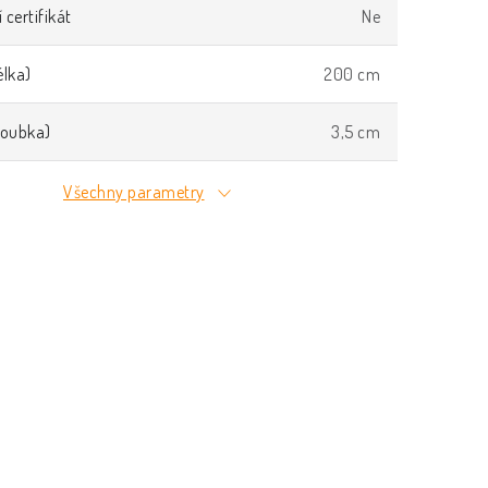
 certifikát
Ne
lka)
200 cm
loubka)
3,5 cm
Všechny parametry