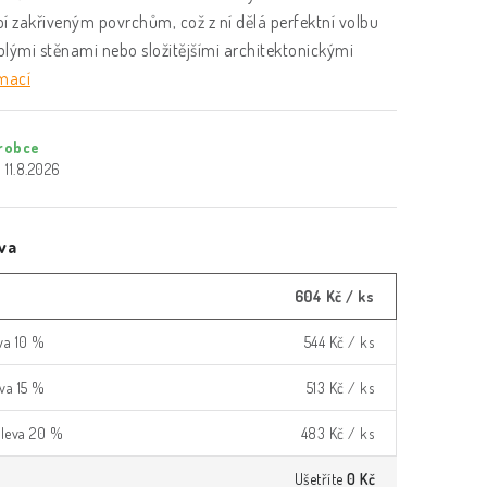
í zakřiveným povrchům, což z ní dělá perfektní volbu
blými stěnami nebo složitějšími architektonickými
rmací
robce
11.8.2026
va
604 Kč
/ ks
eva 10 %
544 Kč
/ ks
eva 15 %
513 Kč
/ ks
 sleva 20 %
483 Kč
/ ks
Ušetříte
0 Kč