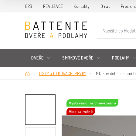
Přejít
B2B
REALIZACE
Kontakty
O nás
Proč s n
na
obsah
DVEŘE
SMRKOVÉ DVEŘE
PODLAHY
Domů
LIŠTY a DEKORAČNÍ PRVKY
MD Flexibilní stropní l
Vystaveno na Showroomu
Více za méně