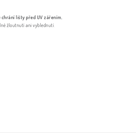
 chrání lišty před UV zářením
,
né žloutnutí ani vyblednutí.