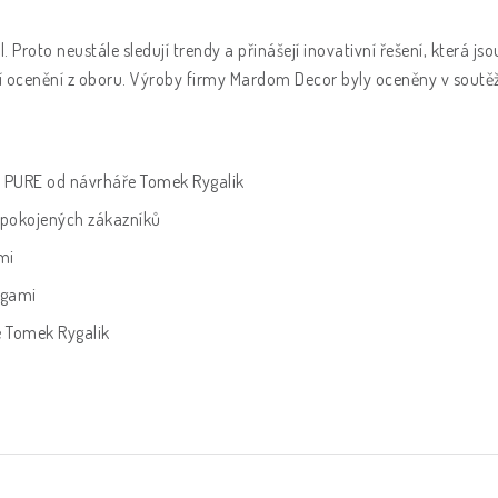
díl. Proto neustále sledují trendy a přinášejí inovativní řešení, která j
tižní ocenění z oboru. Výroby firmy Mardom Decor byly oceněny v soutě
e PURE od návrháře Tomek Rygalik
spokojených zákazníků
mi
rigami
e Tomek Rygalik