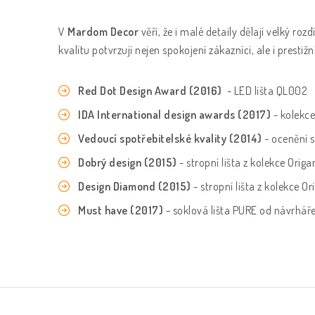
V
Mardom Decor
věří, že i malé detaily dělají velký roz
kvalitu potvrzují nejen spokojení zákazníci, ale i pres
Red Dot Design Award (2016)
- LED lišta QL002
IDA International design awards (2017)
- kolekc
Vedoucí spotřebitelské kvality (2014)
- ocenění 
Dobrý design (2015)
- stropní lišta z kolekce Origa
Design Diamond (2015)
- stropní lišta z kolekce O
Must have (2017)
- soklová lišta PURE od návrhář