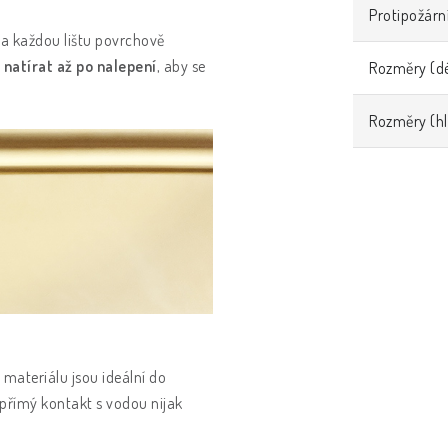
Protipožární
a každou lištu povrchově
natírat až po nalepení
, aby se
Rozměry (dé
Rozměry (h
 materiálu jsou ideální do
i přímý kontakt s vodou nijak