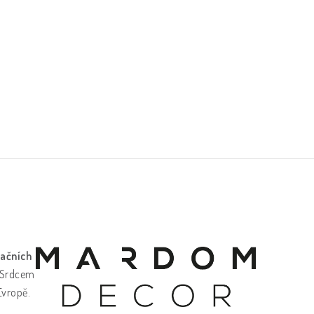
ačních
. Srdcem
 Evropě.