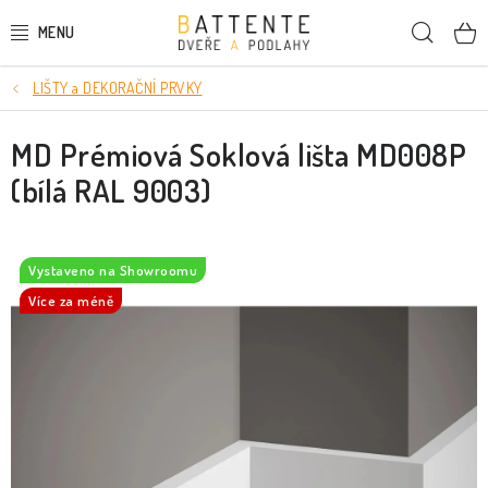
Přejít
Hleda
na
obsah
LIŠTY a DEKORAČNÍ PRVKY
DVEŘE
MD Prémiová Soklová lišta MD008P
SMRKOVÉ DVEŘE
(bílá RAL 9003)
PODLAHY
LIŠTY A DEKORAČNÍ PRVKY
Vystaveno na Showroomu
Více za méně
NÁSTĚNNÉ PANELY
SKRYTÉ ZÁRUBNĚ
STAVEBNÍ POUZDRA