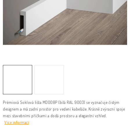
KLIKY & KOVÁNÍ
B2B
REALIZACE
Kontakty
O nás
Proč s námi
Vrácení, výměna zboží
Obchodní podmínky
Reklamační řád
Posuzování Jakosti
GDPR
FAQ
Prémiová Soklová lišta MD008P (bílá RAL 9003) se
vyznačuje čistým
designem a má zadní prostor pro vedení kabeláže. Krásně zvýrazní spoje
mezi stavebními příčkami a dodá prostoru a elegantní vzhled.
Více informací