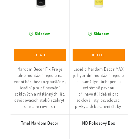
Skladem
Skladem
Mardom Decor Fix Pro je
Lepidlo Mardom Decor MAX
silné montážní lepidlo na
je hybridní montážní lepidlo
vodní bázi bez rozpouštědel,
s okamžitým úchopem a
ideální pro připevnění
extrémně pevnou
soklových a nástěnných lišt,
přilnavostí, ideální pro
osvětlovacích štuků i zakrytí
soklové lišty, osvětlovací
spár a nerovností.
prvky a dekorativní štuky.
Tmel Mardom Decor
MD Pokosový Box