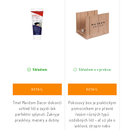
Skladem
Skladem u výrobce
Tmel Mardom Decor dokončí
Pokosový box je praktickým
vzhled lišt a zajistí tak
pomocníkem pro přesné
perfektní splynutí. Zakryje
řezání různých typů
praskliny, mezery a dutiny.
ozdobných lišt – ať už jde o
soklové, stropní nebo