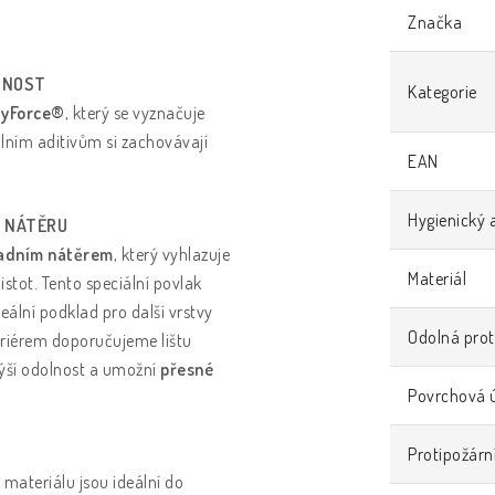
Značka
OTNOST
Kategorie
lyForce®
, který se vyznačuje
lním aditivům si zachovávají
EAN
Hygienický 
K NÁTĚRU
ladním nátěrem
, který vyhlazuje
Materiál
istot. Tento speciální povlak
eální podklad pro další vrstvy
Odolná prot
eriérem doporučujeme lištu
výší odolnost a umožní
přesné
Povrchová 
Protipožární
 materiálu jsou ideální do