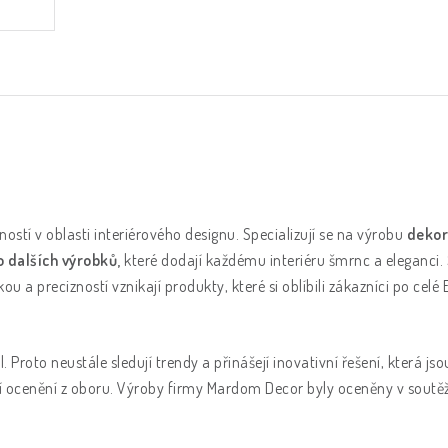
ností v oblasti interiérového designu. Specializují se na výrobu
dekor
o dalších výrobků,
které dodají každému interiéru šmrnc a eleganci
ou a precizností vznikají produkty, které si oblíbili zákazníci po celé
díl. Proto neustále sledují trendy a přinášejí inovativní řešení, která j
tižní ocenění z oboru. Výroby firmy Mardom Decor byly oceněny v soutě