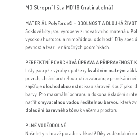
MD Stropní lišta MD118 (natíratelná)
MATERIÁL PolyForce® – ODOLNOST A DLOUHÁ ŽIV
Soklové lišty jsou vyrobeny z inovativního materiálu
Po
vysokou hustotou a mimořádnou odolností. Díky speciá
pevnost a tvar i v náročných podmínkách.
PERFEKTNÍ POVRCHOVÁ ÚPRAVA A PŘIPRAVENOST 
Lišty jsou již z výroby opatřeny
kvalitním matným zák
povrch, chrání proti žloutnutí a zabraňuje pronikání neč
zajišťuje
dlouhodobou estetiku
a zároveň slouží jako id
barvy. Pro maximální ochranu a dokonalé sladění s int
natřít
omyvatelnou
vodou ředitelnou barvou
, která z
doladění barevného tónu
k vašemu prostoru.
PLNĚ VODĚODOLNÉ
Naše lišty si hravě poradí s vlhkostí! Díky voděodolnému