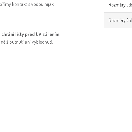
i přímý kontakt s vodou nijak
Rozměry (dé
Rozměry (h
 chrání lišty před UV zářením
,
né žloutnutí ani vyblednutí.