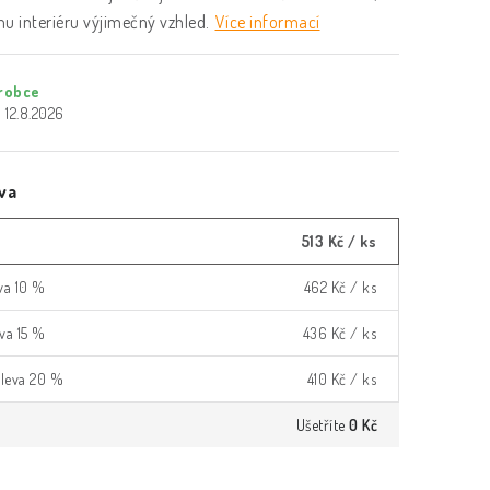
u interiéru výjimečný vzhled.
Více informací
robce
12.8.2026
va
513 Kč
/ ks
eva 10 %
462 Kč
/ ks
eva 15 %
436 Kč
/ ks
 sleva 20 %
410 Kč
/ ks
Ušetříte
0 Kč