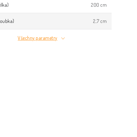
lka)
200 cm
loubka)
2,7 cm
Všechny parametry