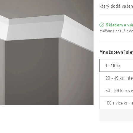
který dodá vašem
Skladem u vý
Množstevní sle
1 - 19 ks
20 - 49 ks = sl
50 - 99 ks = sl
100 a více ks =