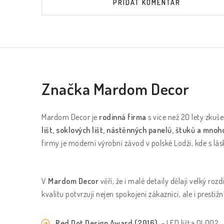
PŘIDAT KOMENTÁŘ
Značka Mardom Decor
Mardom Decor je
rodinná firma
s více než 20 lety zkuše
lišt, soklových lišt, nástěnných panelů, štuků a mnoh
firmy je moderní výrobní závod v polské Lodži, kde s lásk
V
Mardom Decor
věří, že i malé detaily dělají velký roz
kvalitu potvrzují nejen spokojení zákazníci, ale i pres
Red Dot Design Award (2016)
- LED lišta QL002