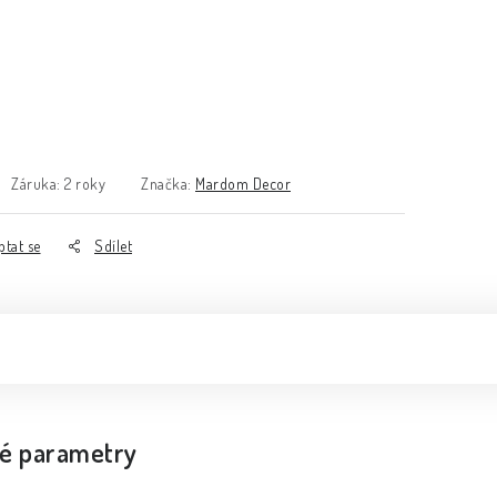
Záruka
:
2 roky
Značka:
Mardom Decor
ptat se
Sdílet
é parametry