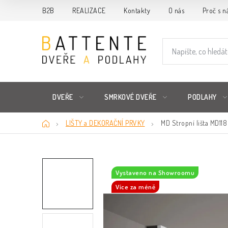
Přejít
B2B
REALIZACE
Kontakty
O nás
Proč s n
na
obsah
DVEŘE
SMRKOVÉ DVEŘE
PODLAHY
Domů
LIŠTY a DEKORAČNÍ PRVKY
MD Stropní lišta MD118 
Vystaveno na Showroomu
Více za méně