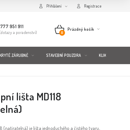
řád
Posuzování Jakosti
Přihlášení
GDPR
FAQ
Registrace
777 951 911
Prázdný košík
(dotazy a poradenství)
NÁKUPNÍ
KOŠÍK
KRYTÉ ZÁRUBNĚ
STAVEBNÍ POUZDRA
KLIKY & KOVÁNÍ
pní lišta MD118
telná)
18 (natíratelná) je lišta jednoduchého a čistého tvaru,