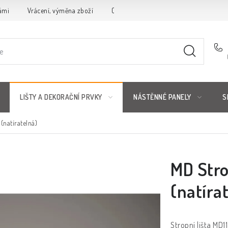
ámi
Vrácení, výměna zboží
Obchodní podmínky
Reklamační 
LIŠTY A DEKORAČNÍ PRVKY
NÁSTĚNNÉ PANELY
S
(natíratelná)
MD Stro
(natíra
Stropní lišta MD1