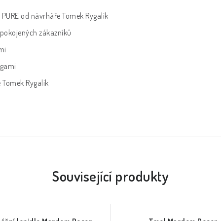
e PURE od návrháře Tomek Rygalik
spokojených zákazníků
mi
rigami
e Tomek Rygalik
Související produkty