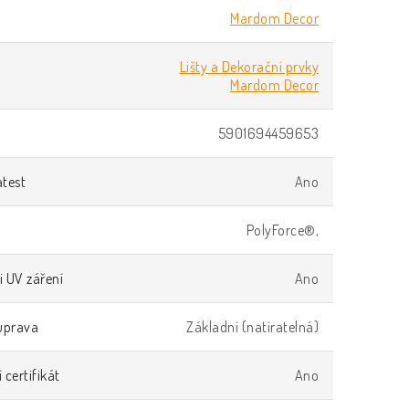
Mardom Decor
Lišty a Dekorační prvky
Mardom Decor
5901694459653
atest
Ano
PolyForce®,
i UV záření
Ano
úprava
Základní (natíratelná)
 certifikát
Ano