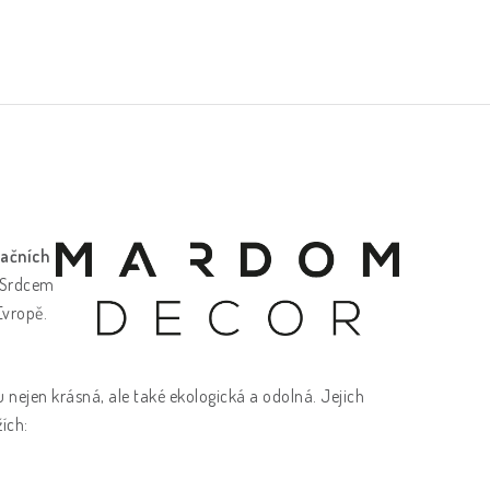
ačních
. Srdcem
 Evropě.
sou nejen krásná, ale také ekologická a odolná. Jejich
žích: