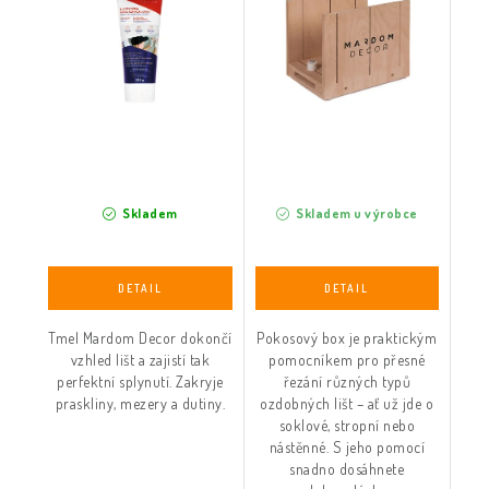
Skladem
Skladem u výrobce
Tmel Mardom Decor dokončí
Pokosový box je praktickým
vzhled lišt a zajistí tak
pomocníkem pro přesné
perfektní splynutí. Zakryje
řezání různých typů
praskliny, mezery a dutiny.
ozdobných lišt – ať už jde o
soklové, stropní nebo
nástěnné. S jeho pomocí
snadno dosáhnete