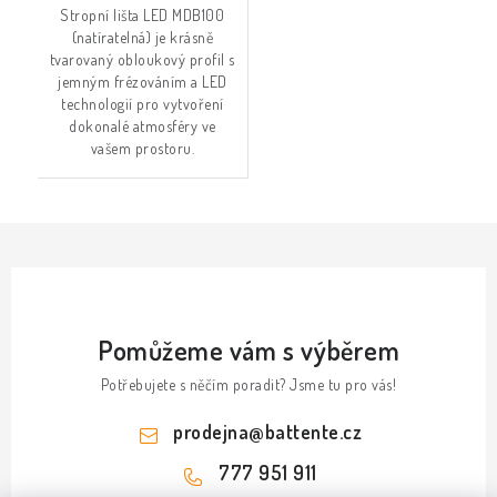
Stropní lišta LED MDB100
(natíratelná) je krásně
tvarovaný obloukový profil s
jemným frézováním a LED
technologií pro vytvoření
dokonalé atmosféry ve
vašem prostoru.
Pomůžeme vám s výběrem
Potřebujete s něčím poradit? Jsme tu pro vás!
prodejna
@
battente.cz
777 951 911