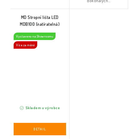
dokonalých...
MD Stropní lišta LED
MDB100 (natíratelná)
Vystaveno na Showroomu
Více za méně
Skladem u výrobce