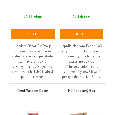
Skladem
Skladem
Mardom Decor Fix Pro je
Lepidlo Mardom Decor MAX
silné montážní lepidlo na
je hybridní montážní lepidlo
vodní bázi bez rozpouštědel,
s okamžitým úchopem a
ideální pro připevnění
extrémně pevnou
soklových a nástěnných lišt,
přilnavostí, ideální pro
osvětlovacích štuků i zakrytí
soklové lišty, osvětlovací
spár a nerovností.
prvky a dekorativní štuky.
Tmel Mardom Decor
MD Pokosový Box