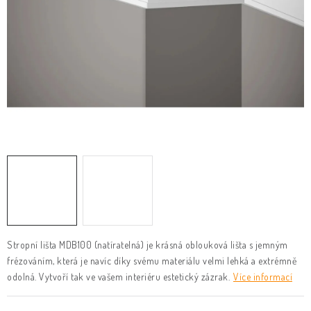
KLIKY & KOVÁNÍ
B2B
REALIZACE
Kontakty
O nás
Proč s námi
Vrácení, výměna zboží
Obchodní podmínky
Reklamační řád
Posuzování Jakosti
GDPR
FAQ
Stropní lišta MDB100 (natíratelná) je krásná oblouková lišta s jemným
frézováním, která je navíc díky svému materiálu velmi lehká a extrémně
odolná. Vytvoří tak ve vašem interiéru estetický zázrak.
Více informací