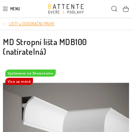
Přejít
Hleda
na
obsah
LIŠTY a DEKORAČNÍ PRVKY
DVEŘE
MD Stropní lišta MDB100
SMRKOVÉ DVEŘE
(natíratelná)
PODLAHY
LIŠTY A DEKORAČNÍ PRVKY
Vystaveno na Showroomu
Více za méně
NÁSTĚNNÉ PANELY
SKRYTÉ ZÁRUBNĚ
STAVEBNÍ POUZDRA