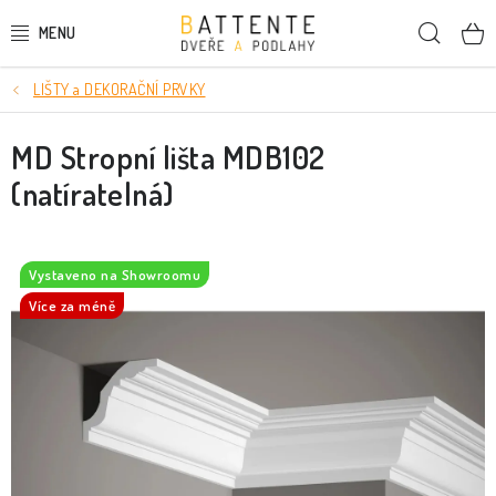
Přejít
Hleda
na
obsah
LIŠTY a DEKORAČNÍ PRVKY
DVEŘE
MD Stropní lišta MDB102
SMRKOVÉ DVEŘE
(natíratelná)
PODLAHY
LIŠTY A DEKORAČNÍ PRVKY
Vystaveno na Showroomu
Více za méně
NÁSTĚNNÉ PANELY
SKRYTÉ ZÁRUBNĚ
STAVEBNÍ POUZDRA