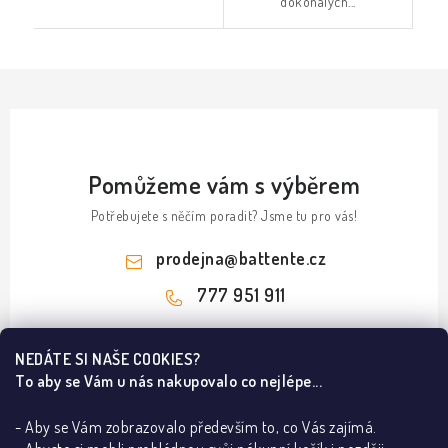
dokonalých...
Pomůžeme vám s výběrem
Potřebujete s něčím poradit? Jsme tu pro vás!
prodejna
@
battente.cz
777 951 911
Z
NEDÁTE SI NAŠE COOKIES?
á
To aby se Vám u nás nakupovalo co nejlépe...
Informace pro vás
p
a
- Aby se Vám zobrazovalo především to, co Vás zajímá.
B2B
Ze světa dveří a podlah