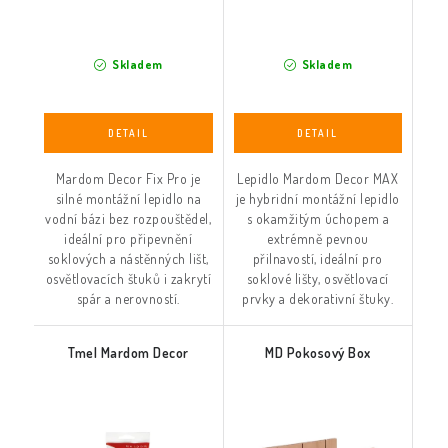
Skladem
Skladem
Mardom Decor Fix Pro je
Lepidlo Mardom Decor MAX
silné montážní lepidlo na
je hybridní montážní lepidlo
vodní bázi bez rozpouštědel,
s okamžitým úchopem a
ideální pro připevnění
extrémně pevnou
soklových a nástěnných lišt,
přilnavostí, ideální pro
osvětlovacích štuků i zakrytí
soklové lišty, osvětlovací
spár a nerovností.
prvky a dekorativní štuky.
Tmel Mardom Decor
MD Pokosový Box