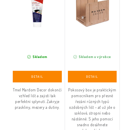
Skladem
Skladem u výrobce
Tmel Mardom Decor dokončí
Pokosový box je praktickým
vzhled lišt a zajistí tak
pomocníkem pro přesné
perfektní splynutí. Zakryje
řezání různých typů
praskliny, mezery a dutiny.
ozdobných lišt – ať už jde o
soklové, stropní nebo
nástěnné. S jeho pomocí
snadno dosáhnete