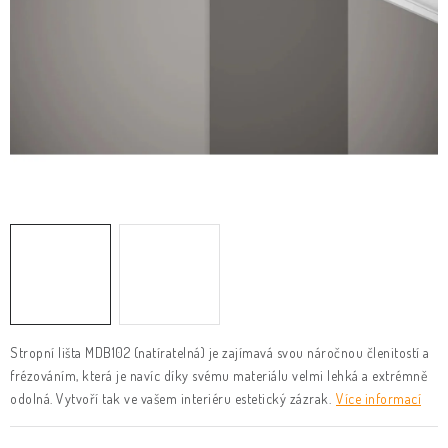
KLIKY & KOVÁNÍ
B2B
REALIZACE
Kontakty
O nás
Proč s námi
Vrácení, výměna zboží
Obchodní podmínky
Reklamační řád
Posuzování Jakosti
GDPR
FAQ
Stropní lišta MDB102 (natíratelná) je zajímavá svou náročnou členitostí a
frézováním, která je navíc díky svému materiálu velmi lehká a extrémně
odolná. Vytvoří tak ve vašem interiéru estetický zázrak.
Více informací