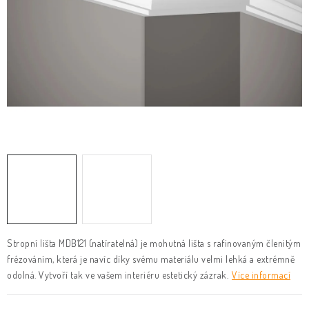
KLIKY & KOVÁNÍ
B2B
REALIZACE
Kontakty
O nás
Proč s námi
Vrácení, výměna zboží
Obchodní podmínky
Reklamační řád
Posuzování Jakosti
GDPR
FAQ
Stropní lišta MDB121 (natíratelná) je mohutná lišta s rafinovaným členitým
frézováním, která je navíc díky svému materiálu velmi lehká a extrémně
odolná. Vytvoří tak ve vašem interiéru estetický zázrak.
Více informací