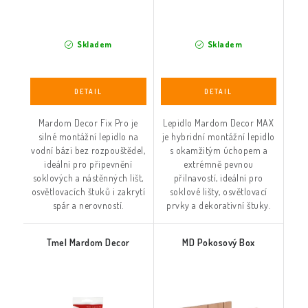
Skladem
Skladem
Mardom Decor Fix Pro je
Lepidlo Mardom Decor MAX
silné montážní lepidlo na
je hybridní montážní lepidlo
vodní bázi bez rozpouštědel,
s okamžitým úchopem a
ideální pro připevnění
extrémně pevnou
soklových a nástěnných lišt,
přilnavostí, ideální pro
osvětlovacích štuků i zakrytí
soklové lišty, osvětlovací
spár a nerovností.
prvky a dekorativní štuky.
Tmel Mardom Decor
MD Pokosový Box