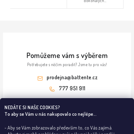
dokonalých...
Pomůžeme vám s výběrem
Potřebujete s něčím poradit? Jsme tu pro vás!
prodejna
@
battente.cz
777 951 911
Z
NEDÁTE SI NAŠE COOKIES?
á
To aby se Vám u nás nakupovalo co nejlépe...
Informace pro vás
p
a
- Aby se Vám zobrazovalo především to, co Vás zajímá.
B2B
Ze světa dveří a podlah