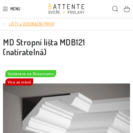
Přejít
Hleda
na
obsah
LIŠTY a DEKORAČNÍ PRVKY
DVEŘE
MD Stropní lišta MDB121
SMRKOVÉ DVEŘE
(natíratelná)
PODLAHY
LIŠTY A DEKORAČNÍ PRVKY
Vystaveno na Showroomu
Více za méně
NÁSTĚNNÉ PANELY
SKRYTÉ ZÁRUBNĚ
STAVEBNÍ POUZDRA