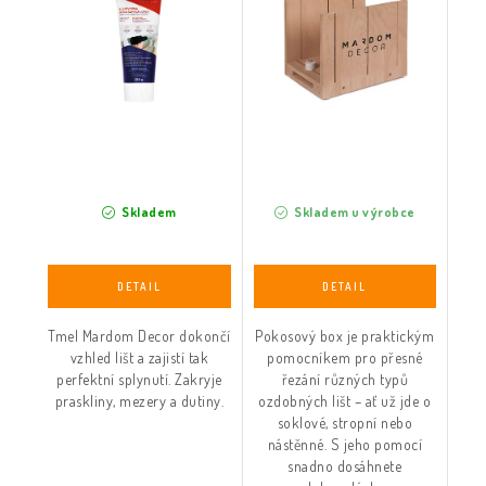
Skladem
Skladem u výrobce
Tmel Mardom Decor dokončí
Pokosový box je praktickým
vzhled lišt a zajistí tak
pomocníkem pro přesné
perfektní splynutí. Zakryje
řezání různých typů
praskliny, mezery a dutiny.
ozdobných lišt – ať už jde o
soklové, stropní nebo
nástěnné. S jeho pomocí
snadno dosáhnete