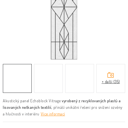
KLIKY & KOVÁNÍ
B2B
REALIZACE
Kontakty
O nás
Proč s námi
Vrácení, výměna zboží
Obchodní podmínky
Reklamační řád
Posuzování Jakosti
GDPR
FAQ
+ další (35)
Akustický panel Echoblock Vitrage
vyrobený z recyklovaných plastů a
lisovaných netkaných textilií,
přináší unikátní řešení pro snížení ozvěny
a hlučnosti v interiéru
Více informací