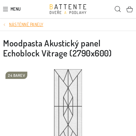
Přejít
Hleda
na
obsah
NÁSTĚNNÉ PANELY
DVEŘE
Moodpasta Akustický panel
SMRKOVÉ DVEŘE
Echoblock Vitrage (2790x600)
PODLAHY
LIŠTY A DEKORAČNÍ PRVKY
24 BAREV
NÁSTĚNNÉ PANELY
SKRYTÉ ZÁRUBNĚ
STAVEBNÍ POUZDRA