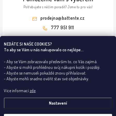
Potřebujete s něčím poradit? Jsme tu pro vás!
prodejna
@
battente.cz
777 951 911
Z
NEDÁTE SI NAŠE COOKIES?
á
To aby se Vám u nás nakupovalo co nejlépe...
Informace pro vás
p
a
- Aby se Vám zobrazovalo především to, co Vás zajímá.
B2B
Ze světa dveří a podlah
- Abyste si mohli prohlédnou svůj nákupní košík i později.
t
REALIZACE
- Abyste se nemuseli pokaždé znovu přihlašovat.
í
Olej nebo lak na dřevěnou podlahu?
Kontakty
Poradna
- Abyste mohli snadno ověřit stav své objednávky.
Dřevěné podlahy v Praze – ESCO a BARLINEK
O nás
Jak poznám pravé a levé dveře
Lakované dveře dle RAL dodají interiéru eleganci
Více informací
zde
.
Showroom BATTENTE
Proč s námi
Jak vybrat bezpečnostní kliku
Za pár korun DVEŘE vystřelené do VESMÍRU!
Vrácení, výměna zboží
Adresa showroomu:
Kliky na dveře
Stropní lišty
Dveřní kování
Bezfalcové dveře
Nastavení
Co je stavební pouzdro
Mýty a fakta o výplních interiérových dveří
Obchodní podmínky
Vinylové podlahy
Stavební pouzdra
Libušská 1049/198, Praha 4 – Libuš, 14200
Vše o skryté zárubni
Nová kolekce ultramatných podlah - Spirit Soul
Reklamační řád
Otevírací doba: