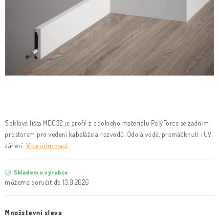
KLIKY & KOVÁNÍ
B2B
REALIZACE
Kontakty
O nás
Proč s námi
Vrácení, výměna zboží
Obchodní podmínky
Reklamační řád
Posuzování Jakosti
GDPR
FAQ
Soklová lišta MD032 je profil z odolného materiálu PolyForce se zadním
prostorem pro vedení kabeláže a rozvodů. Odolá vodě, promáčknutí i UV
záření.
Více informací
Skladem u výrobce
13.8.2026
Množstevní sleva