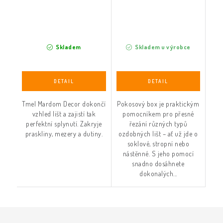
Skladem
Skladem u výrobce
Tmel Mardom Decor dokončí
Pokosový box je praktickým
vzhled lišt a zajistí tak
pomocníkem pro přesné
perfektní splynutí. Zakryje
řezání různých typů
praskliny, mezery a dutiny.
ozdobných lišt – ať už jde o
soklové, stropní nebo
nástěnné. S jeho pomocí
snadno dosáhnete
dokonalých...