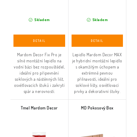
Skladem
Skladem
Mardom Decor Fix Pro je
Lepidlo Mardom Decor MAX
silné montážní lepidlo na
je hybridní montážní lepidlo
vodní bázi bez rozpouštědel,
s okamžitým úchopem a
ideální pro připevnění
extrémně pevnou
soklových a nástěnných lišt,
přilnavostí, ideální pro
osvětlovacích štuků i zakrytí
soklové lišty, osvětlovací
spár a nerovností.
prvky a dekorativní štuky.
Tmel Mardom Decor
MD Pokosový Box