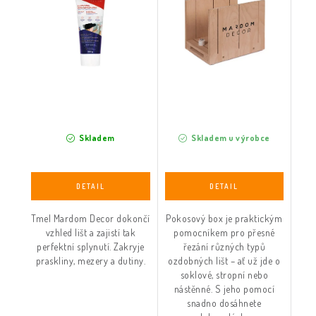
Skladem
Skladem u výrobce
Tmel Mardom Decor dokončí
Pokosový box je praktickým
vzhled lišt a zajistí tak
pomocníkem pro přesné
perfektní splynutí. Zakryje
řezání různých typů
praskliny, mezery a dutiny.
ozdobných lišt – ať už jde o
soklové, stropní nebo
nástěnné. S jeho pomocí
snadno dosáhnete