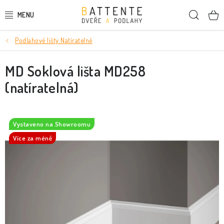
Přejít
Hleda
na
obsah
Podlahové lišty Natíratelné
DVEŘE
MD Soklová lišta MD258
SMRKOVÉ DVEŘE
(natíratelná)
PODLAHY
LIŠTY A DEKORAČNÍ PRVKY
Vystaveno na Showroomu
Více za méně
NÁSTĚNNÉ PANELY
SKRYTÉ ZÁRUBNĚ
STAVEBNÍ POUZDRA