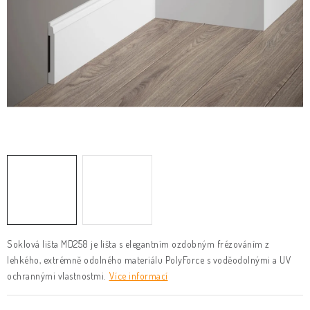
KLIKY & KOVÁNÍ
B2B
REALIZACE
Kontakty
O nás
Proč s námi
Vrácení, výměna zboží
Obchodní podmínky
Reklamační řád
Posuzování Jakosti
GDPR
FAQ
Soklová lišta MD258 je lišta s elegantním ozdobným frézováním z
lehkého, extrémně odolného materiálu PolyForce s voděodolnými a UV
ochrannými vlastnostmi.
Více informací