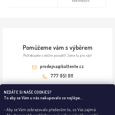
dokonalých...
Pomůžeme vám s výběrem
Potřebujete s něčím poradit? Jsme tu pro vás!
prodejna
@
battente.cz
777 951 911
Z
NEDÁTE SI NAŠE COOKIES?
á
To aby se Vám u nás nakupovalo co nejlépe...
Informace pro vás
p
a
- Aby se Vám zobrazovalo především to, co Vás zajímá.
B2B
Ze světa dveří a podlah