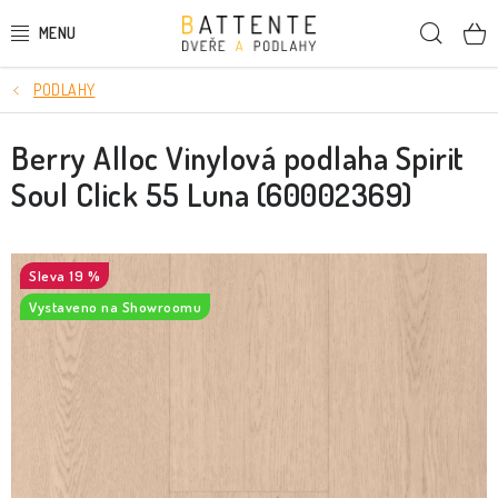
Přejít
Hleda
na
obsah
PODLAHY
DVEŘE
Berry Alloc Vinylová podlaha Spirit
SMRKOVÉ DVEŘE
Soul Click 55 Luna (60002369)
PODLAHY
LIŠTY A DEKORAČNÍ PRVKY
19 %
Vystaveno na Showroomu
NÁSTĚNNÉ PANELY
SKRYTÉ ZÁRUBNĚ
STAVEBNÍ POUZDRA