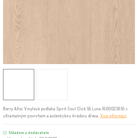
KLIKY & KOVÁNÍ
B2B
REALIZACE
Kontakty
O nás
Proč s námi
Vrácení, výměna zboží
Obchodní podmínky
Reklamační řád
Posuzování Jakosti
GDPR
FAQ
Berry Alloc Vinylová podlaha Spirit Soul Click 55 Luna (60002369) s
ultramatným povrchem a autentickou kresbou dřeva.
Více informací
Skladem u dodavatele