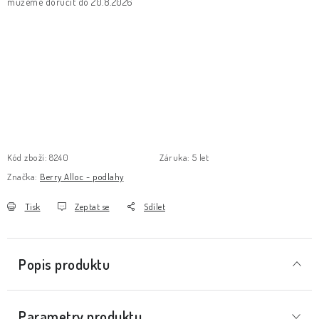
20.8.2026
Kód zboží:
8240
Záruka
:
5 let
Značka:
Berry Alloc - podlahy
Tisk
Zeptat se
Sdílet
Popis produktu
Parametry produktu