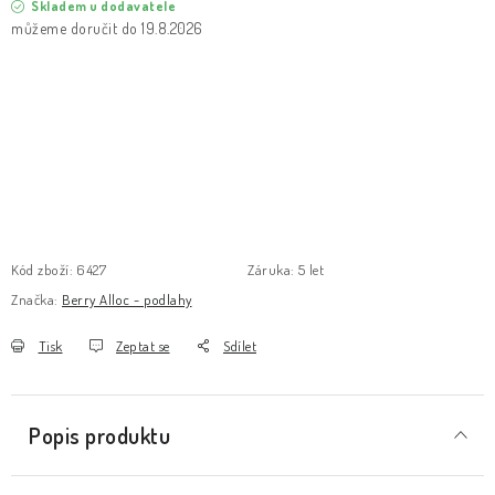
Skladem u dodavatele
19.8.2026
Kód zboží:
6427
Záruka
:
5 let
Značka:
Berry Alloc - podlahy
Tisk
Zeptat se
Sdílet
Popis produktu