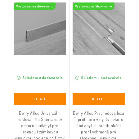
dekoru podlahy)
dekoru podlahy)
Vystaveno na Showroomu
Vystaveno na Showroomu
Skladem u dodavatele
Skladem u dodavatele
Berry Alloc Univerzální
Berry Alloc Přechodová lišta
soklová lišta Standard (v
T-profil pro vinyl (v dekoru
dekoru podlahy) pro
podlahy) je multifunkční
lepenou i zámkovou
profil výhradně pro
vinylovou podlahu od firmy
zámkovou vinylovou