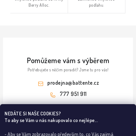
Berry Alloc.
podlahu.
Pomůžeme vám s výběrem
Potřebujete s něčím poradit? Jsme tu pro vás!
prodejna
@
battente.cz
777 951 911
Z
NEDÁTE SI NAŠE COOKIES?
á
To aby se Vám u nás nakupovalo co nejlépe...
Informace pro vás
p
a
- Aby se Vám zobrazovalo především to, co Vás zajímá.
B2B