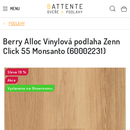
Přejít
Hleda
na
obsah
PODLAHY
DVEŘE
Berry Alloc Vinylová podlaha Zenn
SMRKOVÉ DVEŘE
Click 55 Monsanto (60002231)
PODLAHY
LIŠTY A DEKORAČNÍ PRVKY
19 %
Akce
NÁSTĚNNÉ PANELY
Vystaveno na Showroomu
SKRYTÉ ZÁRUBNĚ
STAVEBNÍ POUZDRA