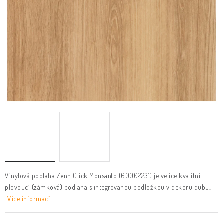
KLIKY & KOVÁNÍ
B2B
REALIZACE
Kontakty
O nás
Proč s námi
Vrácení, výměna zboží
Obchodní podmínky
Reklamační řád
Posuzování Jakosti
GDPR
FAQ
Vinylová podlaha Zenn Click Monsanto (60002231) je velice kvalitní
plovoucí (zámková) podlaha s integrovanou podložkou v dekoru dubu..
Více informací