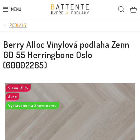
Přejít
Hleda
na
obsah
PODLAHY
DVEŘE
Berry Alloc Vinylová podlaha Zenn
SMRKOVÉ DVEŘE
GD 55 Herringbone Oslo
PODLAHY
(60002265)
LIŠTY A DEKORAČNÍ PRVKY
19 %
NÁSTĚNNÉ PANELY
Akce
Vystaveno na Showroomu
SKRYTÉ ZÁRUBNĚ
STAVEBNÍ POUZDRA