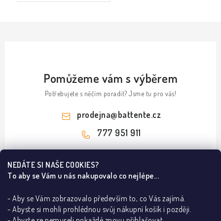
Pomůžeme vám s výběrem
Potřebujete s něčím poradit? Jsme tu pro vás!
prodejna
@
battente.cz
777 951 911
Z
NEDÁTE SI NAŠE COOKIES?
á
To aby se Vám u nás nakupovalo co nejlépe...
Informace pro vás
p
a
- Aby se Vám zobrazovalo především to, co Vás zajímá.
B2B
Ze světa dveří a podlah
t
- Abyste si mohli prohlédnou svůj nákupní košík i později.
REALIZACE
- Abyste se nemuseli pokaždé znovu přihlašovat.