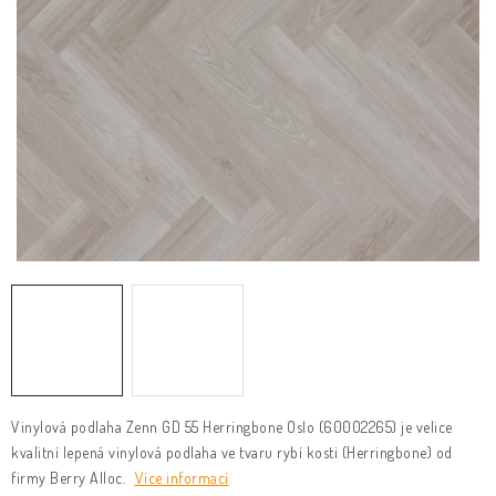
KLIKY & KOVÁNÍ
B2B
REALIZACE
Kontakty
O nás
Proč s námi
Vrácení, výměna zboží
Obchodní podmínky
Reklamační řád
Posuzování Jakosti
GDPR
FAQ
Vinylová podlaha Zenn GD 55 Herringbone Oslo (60002265) je velice
kvalitní lepená vinylová podlaha ve tvaru rybí kosti (Herringbone) od
firmy Berry Alloc.
Více informací