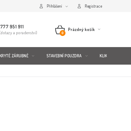
řád
Posuzování Jakosti
Přihlášení
GDPR
FAQ
Registrace
777 951 911
Prázdný košík
(dotazy a poradenství)
NÁKUPNÍ
KOŠÍK
KRYTÉ ZÁRUBNĚ
STAVEBNÍ POUZDRA
KLIKY & KOVÁNÍ