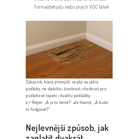
formaldehydu nebo jiných VOC látek
Zákazník, který přemýšlí, se ptá na jádro
podlahy, na stabilitu, životnost, vhodnost pro
podlahové topení i kvalitu pokládky.
👉 Nejen:
„A je to levné?“
, ale hlavně:
„A bude
to fungovat?“
Nejlevnější způsob, jak
zaplatit dvakrát