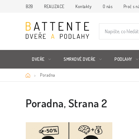
Přejít
B2B
REALIZACE
Kontakty
O nás
Proč s n
na
obsah
DVEŘE
SMRKOVÉ DVEŘE
PODLAHY
Domů
Poradna
Poradna
, Strana 2
V
ý