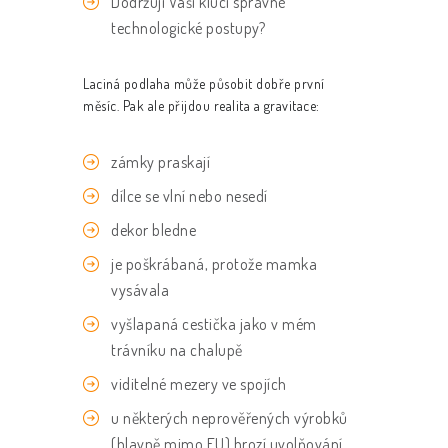
Dodržují Vaši kluci správné
technologické postupy?
Laciná podlaha může působit dobře první
měsíc. Pak ale přijdou realita a gravitace:
zámky praskají
dílce se vlní nebo nesedí
dekor bledne
je poškrábaná, protože mamka
vysávala
vyšlapaná cestička jako v mém
trávníku na chalupě
viditelné mezery ve spojích
u některých neprověřených výrobků
(hlavně mimo EU) hrozí uvolňování