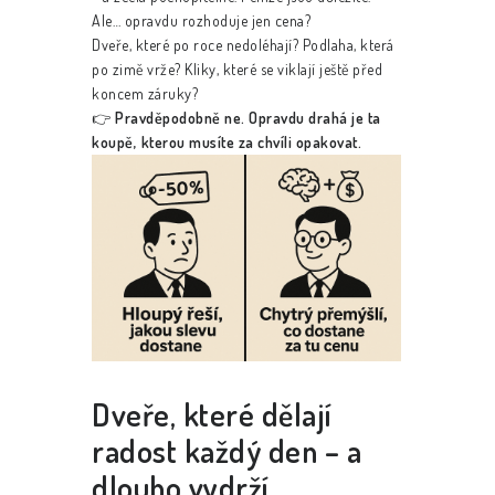
Ale… opravdu rozhoduje jen cena?
Dveře, které po roce nedoléhají? Podlaha, která
po zimě vrže? Kliky, které se viklají ještě před
koncem záruky?
👉
Pravděpodobně ne. Opravdu drahá je ta
koupě, kterou musíte za chvíli opakovat.
Dveře, které dělají
radost každý den – a
dlouho vydrží.