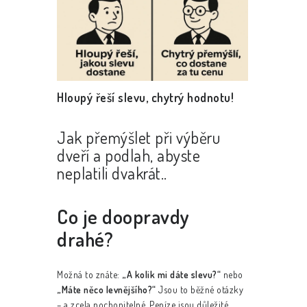
p
i
s
č
Hloupý řeší slevu, chytrý hodnotu!
l
Jak přemýšlet při výběru
á
dveří a podlah, abyste
n
neplatili dvakrát..
k
Co je doopravdy
ů
drahé?
Možná to znáte:
„A kolik mi dáte slevu?“
nebo
„Máte něco levnějšího?“
Jsou to běžné otázky
– a zcela pochopitelné. Peníze jsou důležité.