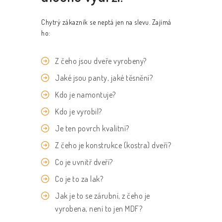
Chytrý zákazník se neptá jen na slevu. Zajímá
ho:
Z čeho jsou dveře vyrobeny?
Jaké jsou panty, jaké těsnění?
Kdo je namontuje?
Kdo je vyrobil?
Je ten povrch kvalitní?
Z čeho je konstrukce (kostra) dveří?
Co je uvnitř dveří?
Co je to za lak?
Jak je to se zárubní, z čeho je
vyrobena, není to jen MDF?