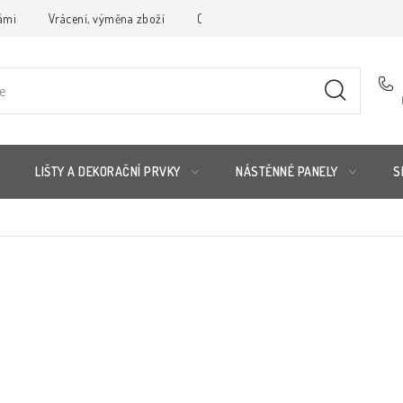
ámi
Vrácení, výměna zboží
Obchodní podmínky
Reklamační 
LIŠTY A DEKORAČNÍ PRVKY
NÁSTĚNNÉ PANELY
S