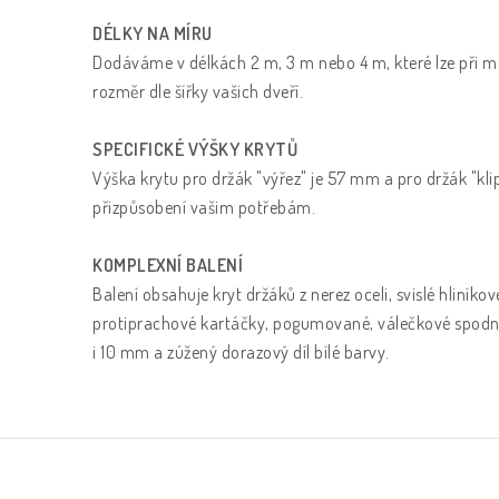
DÉLKY NA MÍRU
Dodáváme v délkách 2 m, 3 m nebo 4 m, které lze při 
rozměr dle šířky vašich dveří.
SPECIFICKÉ VÝŠKY KRYTŮ
Výška krytu pro držák "výřez" je 57 mm a pro držák "k
přizpůsobení vašim potřebám.
KOMPLEXNÍ BALENÍ
Balení obsahuje kryt držáků z nerez oceli, svislé hliníkov
protiprachové kartáčky, pogumované, válečkové spodní 
i 10 mm a zúžený dorazový díl bílé barvy.