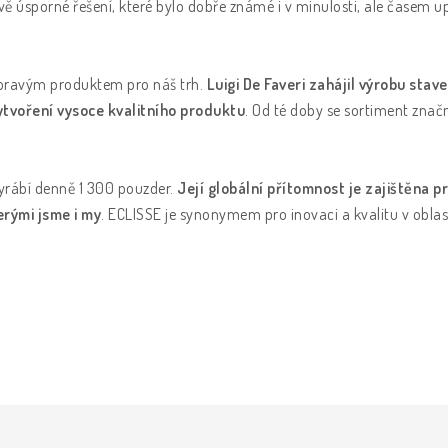
vě úsporné řešení, které bylo dobře známé i v minulosti, ale časem u
m pravým produktem pro náš trh.
Luigi De Faveri zahájil výrobu st
ytvoření vysoce kvalitního produktu
. Od té doby se sortiment značn
vyrábí denně 1 300 pouzder.
Její globální přítomnost je zajištěna p
erými jsme i my
. ECLISSE je synonymem pro inovaci a kvalitu v oblast