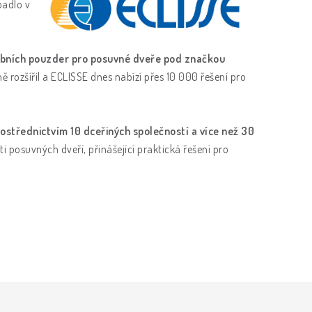
padlo v
avebních pouzder pro posuvné dveře pod značkou
ě rozšířil a ECLISSE dnes nabízí přes 10 000 řešení pro
rostřednictvím 10 dceřiných společností a více než 30
i posuvných dveří, přinášející praktická řešení pro