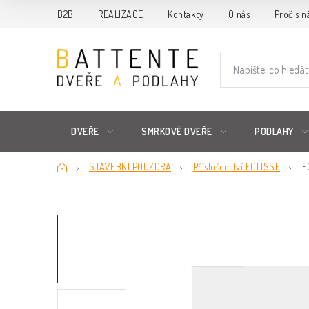
Přejít
B2B
REALIZACE
Kontakty
O nás
Proč s n
na
obsah
DVEŘE
SMRKOVÉ DVEŘE
PODLAHY
Domů
STAVEBNÍ POUZDRA
Příslušenství ECLISSE
E