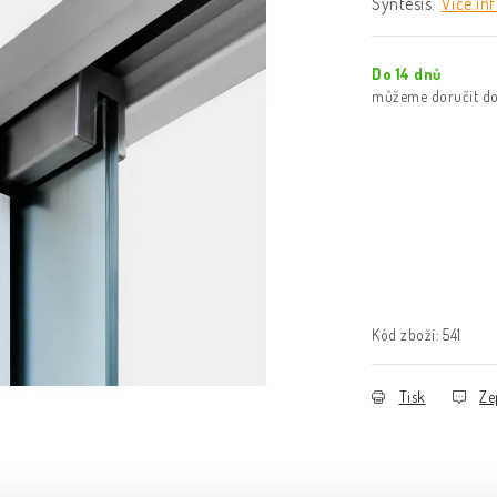
Syntesis.
Více in
Do 14 dnů
Kód zboží:
541
Tisk
Ze