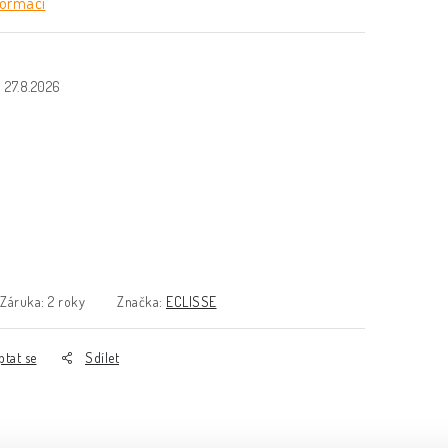
formací
27.8.2026
Záruka
:
2 roky
Značka:
ECLISSE
ptat se
Sdílet