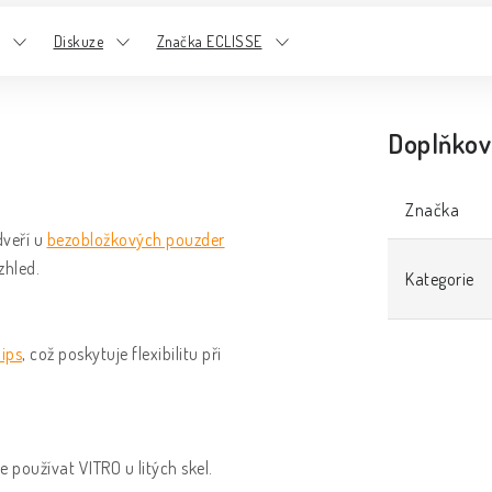
Diskuze
Značka ECLISSE
Doplňkov
Značka
dveří u
bezobložkových pouzder
zhled.
Kategorie
lips
, což poskytuje flexibilitu při
používat VITRO u litých skel.