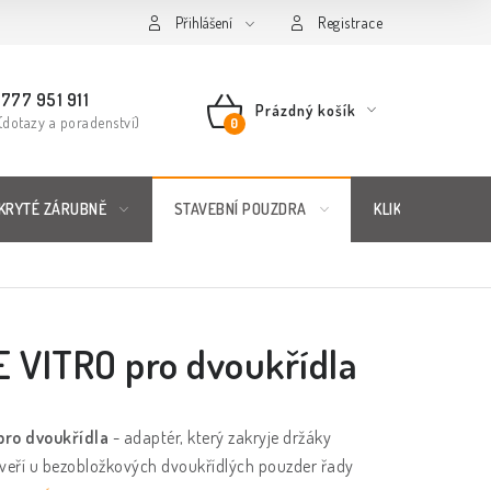
řád
Posuzování Jakosti
Přihlášení
GDPR
FAQ
Registrace
777 951 911
Prázdný košík
(dotazy a poradenství)
NÁKUPNÍ
KOŠÍK
KRYTÉ ZÁRUBNĚ
STAVEBNÍ POUZDRA
KLIKY & KOVÁNÍ
 VITRO pro dvoukřídla
pro dvoukřídla
- adaptér, který zakryje držáky
veří u bezobložkových dvoukřídlých pouzder řady