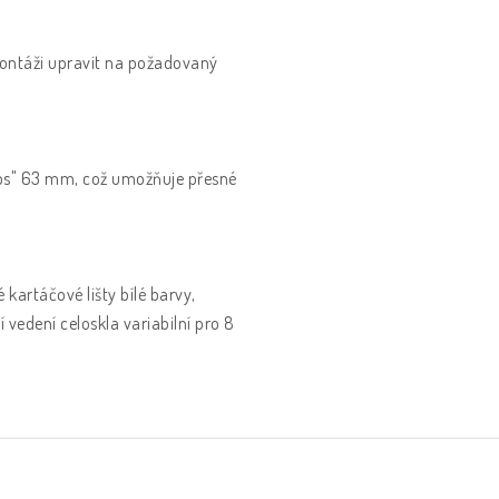
montáži upravit na požadovaný
lips" 63 mm, což umožňuje přesné
é kartáčové lišty bílé barvy,
vedení celoskla variabilní pro 8