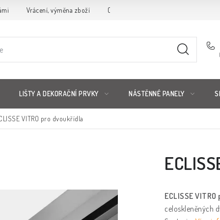
ámi
Vrácení, výměna zboží
Obchodní podmínky
Reklamační 
LIŠTY A DEKORAČNÍ PRVKY
NÁSTĚNNÉ PANELY
S
CLISSE VITRO pro dvoukřídla
ECLISSE
ECLISSE VITRO 
celoskleněných d