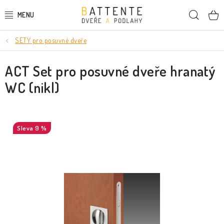
Přejít
Hleda
na
obsah
SETY pro posuvné dveře
DVEŘE
ACT Set pro posuvné dveře hranatý
SMRKOVÉ DVEŘE
WC (nikl)
PODLAHY
LIŠTY A DEKORAČNÍ PRVKY
9 %
NÁSTĚNNÉ PANELY
SKRYTÉ ZÁRUBNĚ
STAVEBNÍ POUZDRA