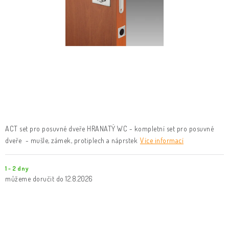
KLIKY & KOVÁNÍ
B2B
REALIZACE
Kontakty
O nás
Proč s námi
Vrácení, výměna zboží
Obchodní podmínky
Reklamační řád
Posuzování Jakosti
GDPR
FAQ
ACT set pro posuvné dveře HRANATÝ WC - kompletní set pro posuvné
dveře - mušle, zámek, protiplech a náprstek
Více informací
1 - 2 dny
12.8.2026