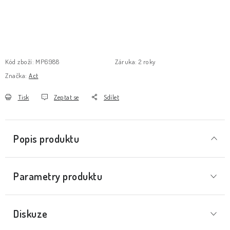
Kód zboží:
MP6988
Záruka
:
2 roky
Značka:
Act
Tisk
Zeptat se
Sdílet
Popis produktu
Parametry produktu
Diskuze