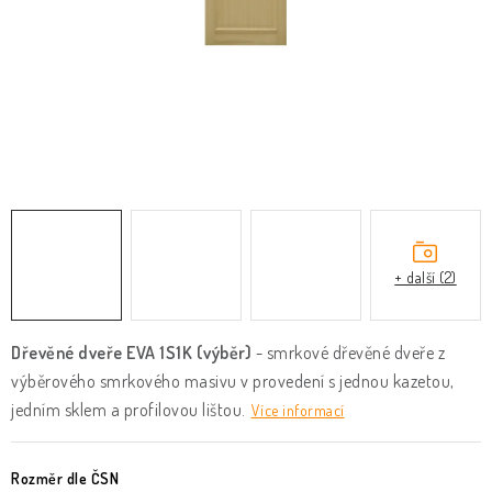
KLIKY & KOVÁNÍ
B2B
REALIZACE
Kontakty
O nás
Proč s námi
Vrácení, výměna zboží
Obchodní podmínky
Reklamační řád
Posuzování Jakosti
GDPR
FAQ
+ další (2)
Dřevěné dveře EVA 1S1K (výběr)
-
smrkové dřevěné dveře z
výběrového smrkového masivu v provedení s jednou kazetou,
jedním sklem a profilovou lištou.
Více informací
Rozměr dle ČSN