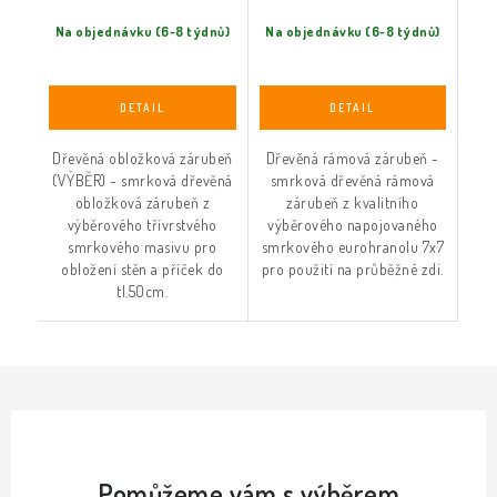
Na objednávku (6-8 týdnů)
Na objednávku (6-8 týdnů)
Dřevěná obložková zárubeň
Dřevěná rámová zárubeň -
(VÝBĚR) - smrková dřevěná
smrková dřevěná rámová
obložková zárubeň z
zárubeň z kvalitního
výběrového třívrstvého
výběrového napojovaného
smrkového masivu pro
smrkového eurohranolu 7x7
obložení stěn a příček do
pro použití na průběžné zdi.
tl.50cm.
Pomůžeme vám s výběrem