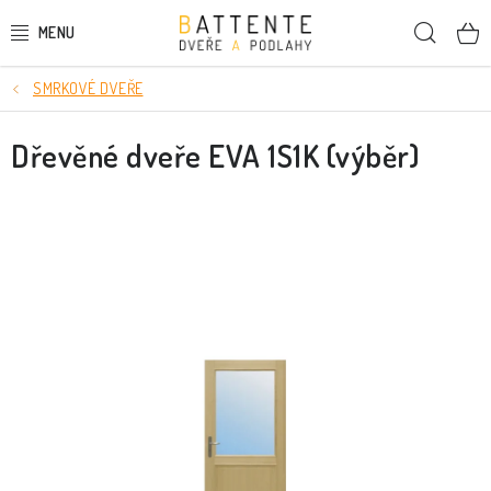
Přejít
Hleda
na
obsah
SMRKOVÉ DVEŘE
DVEŘE
Dřevěné dveře EVA 1S1K (výběr)
SMRKOVÉ DVEŘE
PODLAHY
LIŠTY A DEKORAČNÍ PRVKY
NÁSTĚNNÉ PANELY
SKRYTÉ ZÁRUBNĚ
STAVEBNÍ POUZDRA