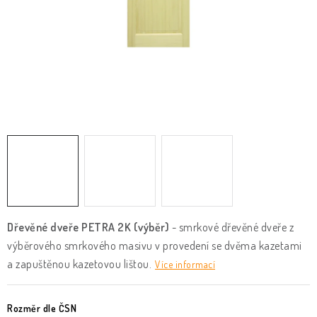
KLIKY & KOVÁNÍ
B2B
REALIZACE
Kontakty
O nás
Proč s námi
Vrácení, výměna zboží
Obchodní podmínky
Reklamační řád
Posuzování Jakosti
GDPR
FAQ
Dřevěné dveře PETRA 2K (výběr)
- smrkové dřevěné dveře z
výběrového smrkového masivu v provedení se dvěma kazetami
a zapuštěnou kazetovou lištou.
Více informací
Rozměr dle ČSN