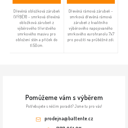
Dřevěná obložková zárubeň
Dřevěná rámová zárubeň -
(VÝBĚR) - smrková dřevěná
smrková dřevěná rámová
obložková zárubeň z
zárubeň z kvalitního
výběrového třívrstvého
výběrového napojovaného
smrkového masivu pro
smrkového eurohranolu 7x7
obložení stěn a příček do
pro použití na průběžné zdi.
tl.50cm.
Pomůžeme vám s výběrem
Potřebujete s něčím poradit? Jsme tu pro vás!
prodejna
@
battente.cz