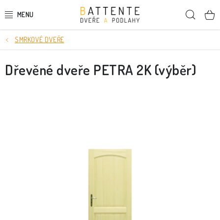
Přejít
Hleda
na
obsah
SMRKOVÉ DVEŘE
DVEŘE
Dřevěné dveře PETRA 2K (výběr)
SMRKOVÉ DVEŘE
PODLAHY
LIŠTY A DEKORAČNÍ PRVKY
NÁSTĚNNÉ PANELY
SKRYTÉ ZÁRUBNĚ
STAVEBNÍ POUZDRA