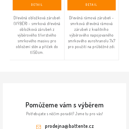
Dřevěná obložková zárubeň
Dřevěná rámová zárubeň -
(VÝBĚR) - smrková dřevěná
smrková dřevěná rámová
obložková zárubeň z
zárubeň z kvalitního
výběrového třívrstvého
výběrového napojovaného
smrkového masivu pro
smrkového eurohranolu 7x7
obložení stěn a příček do
pro použití na průběžné zdi.
tl.50cm.
Pomůžeme vám s výběrem
Potřebujete s něčím poradit? Jsme tu pro vás!
prodejna
@
battente.cz