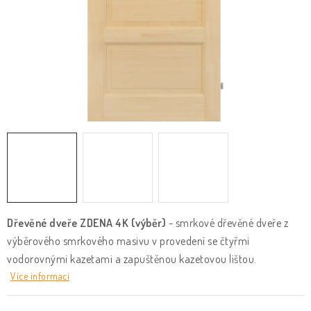
KLIKY & KOVÁNÍ
B2B
REALIZACE
Kontakty
O nás
Proč s námi
Vrácení, výměna zboží
Obchodní podmínky
Reklamační řád
Posuzování Jakosti
GDPR
FAQ
Dřevěné dveře ZDENA 4K (výběr)
- smrkové dřevěné dveře z
výběrového smrkového masivu v provedení se čtyřmi
vodorovnými kazetami a zapuštěnou kazetovou lištou.
Více informací