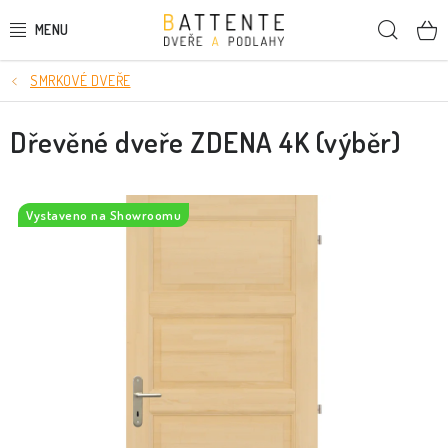
Přejít
Hleda
na
obsah
SMRKOVÉ DVEŘE
DVEŘE
Dřevěné dveře ZDENA 4K (výběr)
SMRKOVÉ DVEŘE
PODLAHY
Vystaveno na Showroomu
LIŠTY A DEKORAČNÍ PRVKY
NÁSTĚNNÉ PANELY
SKRYTÉ ZÁRUBNĚ
STAVEBNÍ POUZDRA