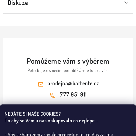
Diskuze
Pomůžeme vám s výběrem
Potřebujete s něčím poradit? Jsme tu pro vás!
prodejna
@
battente.cz
777 951 911
Z
NEDÁTE SI NAŠE COOKIES?
á
To aby se Vám u nás nakupovalo co nejlépe...
Informace pro vás
p
a
- Aby se Vám zobrazovalo především to, co Vás zajímá.
B2B