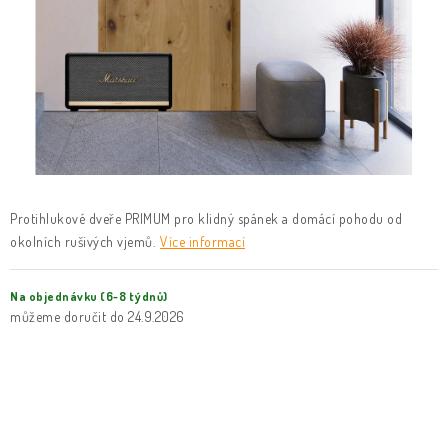
KLIKY & KOVÁNÍ
B2B
REALIZACE
Kontakty
O nás
Proč s námi
Vrácení, výměna zboží
Obchodní podmínky
Reklamační řád
Posuzování Jakosti
GDPR
FAQ
Protihlukové dveře PRIMUM pro klidný spánek a domácí pohodu od
okolních rušivých vjemů.
Více informací
Na objednávku (6-8 týdnů)
24.9.2026