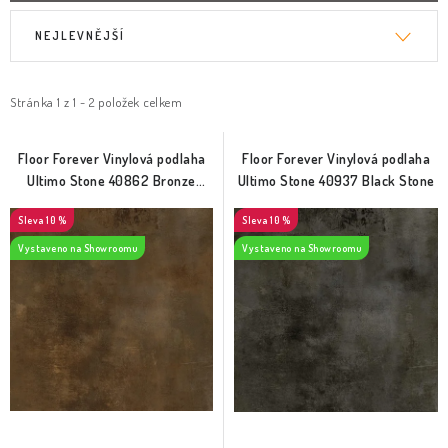
V
Ř
NEJLEVNĚJŠÍ
ý
a
p
z
i
e
Stránka
1
z
1
-
2
položek celkem
s
n
p
í
Floor Forever Vinylová podlaha
Floor Forever Vinylová podlaha
Ultimo Stone 40862 Bronze
Ultimo Stone 40937 Black Stone
r
p
Stone
o
r
10 %
10 %
d
o
Vystaveno na Showroomu
Vystaveno na Showroomu
u
d
k
u
t
k
ů
t
ů