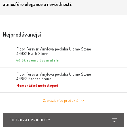
KLIKY & KOVÁNÍ
atmosféru elegance a nevšednosti.
B2B
REALIZACE
Kontakty
O nás
Proč s námi
Vrácení, výměna zboží
Obchodní podmínky
Reklamační řád
Nejprodávanější
Posuzování Jakosti
GDPR
FAQ
Floor Forever Vinylová podlaha Ultimo Stone
40937 Black Stone
Skladem u dodavatele
Floor Forever Vinylová podlaha Ultimo Stone
40862 Bronze Stone
Momentálně nedostupné
Zobrazit více produktů
FILTROVAT PRODUKTY