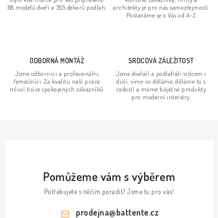
c
88 modelů dveří a 355 dekorů podlah.
architekty je pro nás samozřejmostí.
í
Postaráme se o Vás od A-Z
p
r
v
ODBORNÁ MONTÁŽ
SRDCOVÁ ZÁLEŽITOST
k
Jsme odborníci a profesionální
Jsme dveřaři a podlaháři srdcem i
y
řemeslníci. Za kvalitu naší práce
duší, víme co děláme, děláme to s
v
mluví tisíce spokojených zákazníků.
radostí a máme báječné produkty
pro moderní interiéry.
ý
p
i
s
u
Pomůžeme vám s výběrem
Potřebujete s něčím poradit? Jsme tu pro vás!
prodejna
@
battente.cz