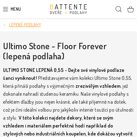
Přejít
Hleda
na
obsah
LEPENÉ PODLAHY
DVEŘE
SMRKOVÉ DVEŘE
Ultimo Stone - Floor Forever
(lepená podlaha)
PODLAHY
ULTIMO STONE LEPENÁ 0,55 - Dejte své vinylové podlaze
LIŠTY A DEKORAČNÍ PRVKY
šanci vyniknout!
Představujeme vám kolekci Ultimo Stone 0,55,
která přináší podlahy s výjimečným
zrezivělým vzhledem
, jež
NÁSTĚNNÉ PANELY
dokonale nahradí studenou keramiku. Naše vinylové podlahy s
efektem dlažby jsou nejen krásné, ale také příjemné na dotek,
SKRYTÉ ZÁRUBNĚ
což je činí ideální volbou pro jakýkoliv interiér toužící po útulnosti
a stylu.
V této kolekci najdete dekory, které se svým
STAVEBNÍ POUZDRA
vzhledem i materiálem perfektně hodí například do
stylových nebo industriálních koupelen, kde dokážou vytvořit