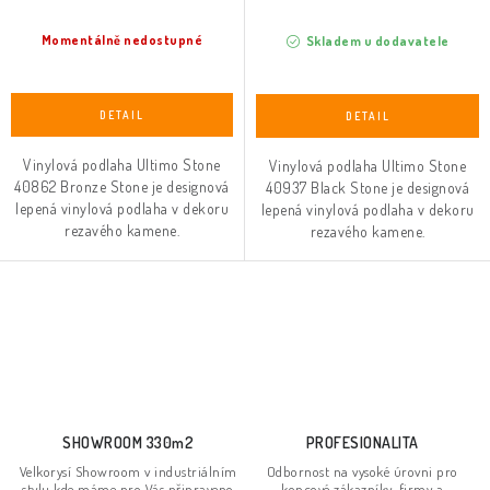
Momentálně nedostupné
Skladem u dodavatele
Vinylová podlaha Ultimo Stone
Vinylová podlaha Ultimo Stone
40862 Bronze Stone je designová
40937 Black Stone je designová
lepená vinylová podlaha v dekoru
lepená vinylová podlaha v dekoru
rezavého kamene.
rezavého kamene.
O
v
l
á
d
SHOWROOM 330m2
PROFESIONALITA
a
Velkorysí Showroom v industriálním
Odbornost na vysoké úrovni pro
stylu kde máme pro Vás připraveno
koncové zákazníky, firmy a