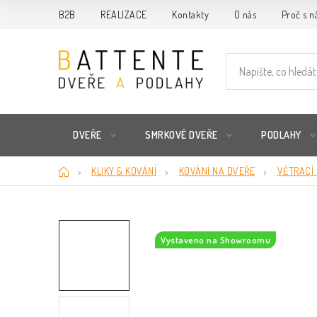
Přejít
B2B
REALIZACE
Kontakty
O nás
Proč s n
na
obsah
DVEŘE
SMRKOVÉ DVEŘE
PODLAHY
Domů
KLIKY & KOVÁNÍ
KOVÁNÍ NA DVEŘE
VĚTRACÍ 
Vystaveno na Showroomu