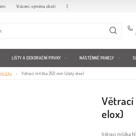
ámi
Vrácení, výměna zboží
Obchodní podmínky
Reklamační 
LIŠTY A DEKORAČNÍ PRVKY
NÁSTĚNNÉ PANELY
S
mřížky
Větrací mřížka 250 mm (zlatý elox)
Větrací
elox)
Větrací mřížka hl