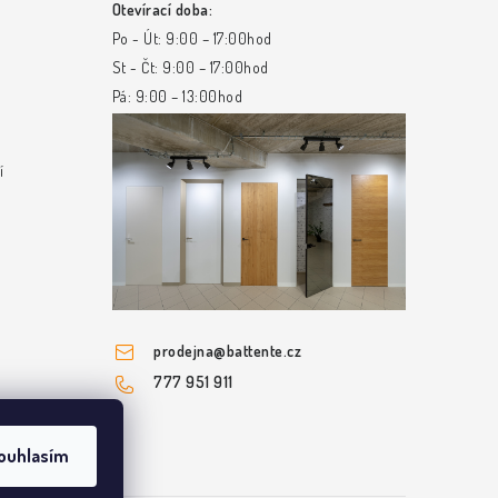
Otevírací doba:
Po - Út: 9:00 – 17:00hod
St - Čt: 9:00 – 17:00hod
Pá: 9:00 – 13:00hod
í
prodejna
@
battente.cz
777 951 911
ouhlasím