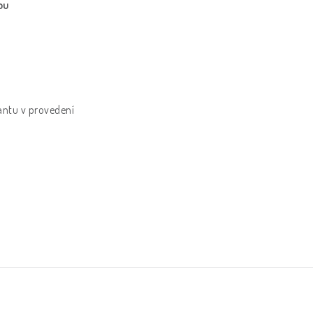
ou
antu v provedení