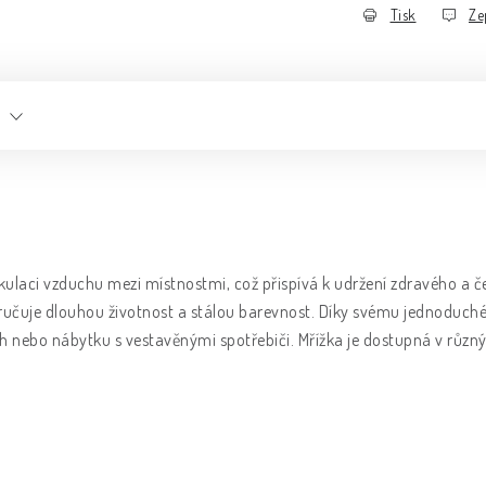
Tisk
Ze
irkulaci vzduchu mezi místnostmi, což přispívá k udržení zdravého a 
zaručuje dlouhou životnost a stálou barevnost. Díky svému jednoduc
ích nebo nábytku s vestavěnými spotřebiči. Mřížka je dostupná v růz