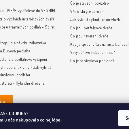
Co je stavební pouzdro
run DVEŘE vystřelené do VESMÍRU!
Vše o skryté zárubni
ta o výplních interiérových dveří
Jak vybrat cylindrickou vložku
kce ultramatných podlah - Spirit
Co jsou bezfalcové dveře
Co jsou reverzní dveře
stropu dle návrhu zákazníka
Kdy je správný čas na instalaci dveř
e a Dubová podlaha
Vinyl, dřevo nebo laminát?
odlaha a podlahové vytápění
Co je to vinylová podlaha?
yl nebo click vinyl? Jak vybrat
vinylovou podlahu
. století - Hybridní dřevěné
HIV
NAŠE COOKIES?
S
m u nás nakupovalo co nejlépe...