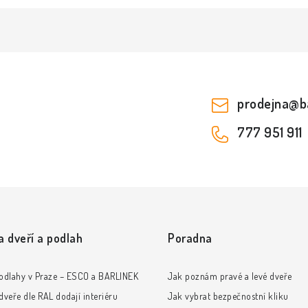
prodejna
@
b
777 951 911
a dveří a podlah
Poradna
odlahy v Praze – ESCO a BARLINEK
Jak poznám pravé a levé dveře
veře dle RAL dodají interiéru
Jak vybrat bezpečnostní kliku