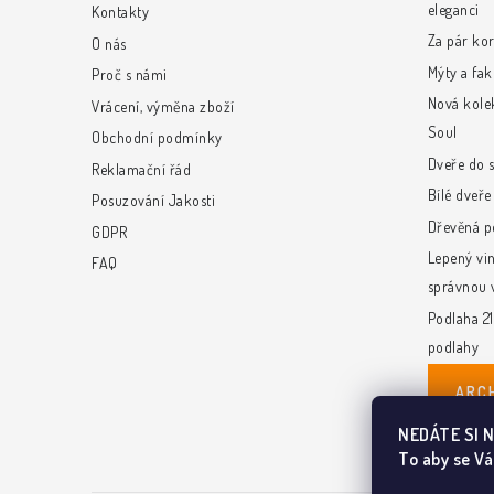
eleganci
Kontakty
í
Za pár ko
O nás
Mýty a fak
Proč s námi
Nová kole
Vrácení, výměna zboží
Soul
Obchodní podmínky
Dveře do 
Reklamační řád
Bílé dveř
Posuzování Jakosti
Dřevěná p
GDPR
Lepený vin
FAQ
správnou 
Podlaha 21
podlahy
ARC
NEDÁTE SI 
To aby se Vá