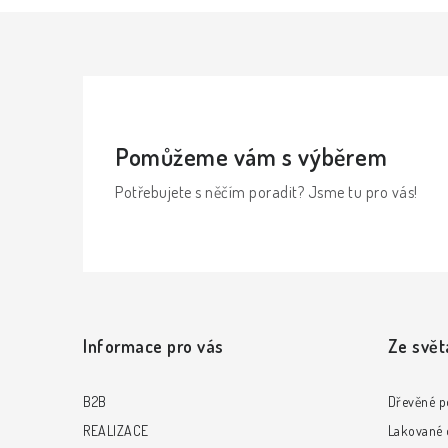
Pomůžeme vám s výběrem
Potřebujete s něčím poradit? Jsme tu pro vás!
Z
á
Informace pro vás
Ze svět
p
a
B2B
Dřevěné p
t
REALIZACE
Lakované d