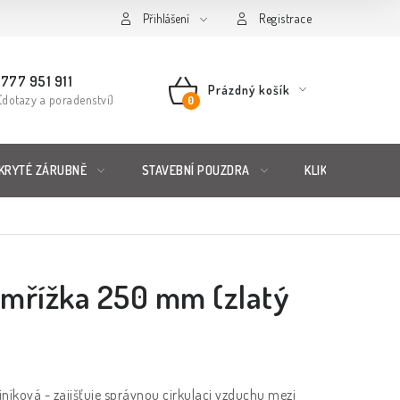
řád
Posuzování Jakosti
Přihlášení
GDPR
FAQ
Registrace
777 951 911
Prázdný košík
(dotazy a poradenství)
NÁKUPNÍ
KOŠÍK
KRYTÉ ZÁRUBNĚ
STAVEBNÍ POUZDRA
KLIKY & KOVÁNÍ
 mřížka 250 mm (zlatý
iníková - zajišťuje správnou cirkulaci vzduchu mezi