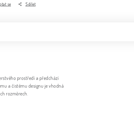
ptat se
Sdílet
čerstvého prostředí a předchází
hému a čistému designu je vhodná
ných rozměrech.