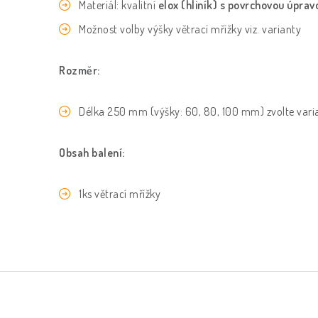
Materiál: kvalitní
elox (hliník) s povrchovou úprav
Možnost volby výšky větrací mřížky viz. varianty
Rozměr:
Délka 250 mm (výšky: 60, 80, 100 mm) zvolte vari
Obsah balení:
1ks větrací mřížky