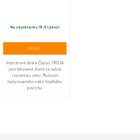
Na objednávku (6-8 týdnů)
Interiérové dveře Classic TROJA
jsou lakované dveře za velice
rozumnou cenu. Možnost
texturovaného nebo hladkého
povrchu.
O
v
l
á