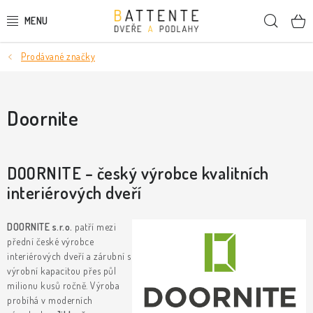
Přejít
Hleda
na
obsah
Prodávané značky
DVEŘE
SMRKOVÉ DVEŘE
Doornite
PODLAHY
DOORNITE – český výrobce kvalitních
LIŠTY A DEKORAČNÍ PRVKY
interiérových dveří
NÁSTĚNNÉ PANELY
DOORNITE s.r.o.
patří mezi
přední české výrobce
SKRYTÉ ZÁRUBNĚ
interiérových dveří a zárubní s
výrobní kapacitou přes půl
STAVEBNÍ POUZDRA
milionu kusů ročně. Výroba
probíhá v moderních