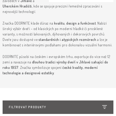
KLIKY & KOVÁNÍ
závodech v
Jihlavě
a
Uherském Hradišti
, kde se spojuje precizní řemeslné zpracování s
nejnovější technologií.
B2B
REALIZACE
Kontakty
O nás
Proč s námi
Značka DOORNITE klade důraz na
kvalitu, design a funkčnost
. Nabízí
Vrácení, výměna zboží
Obchodní podmínky
Reklamační řád
široký výběr dveří – od klasických po moderní hladké či prosklené
Posuzování Jakosti
GDPR
FAQ
varianty, s možností lakovaných, dýhovaných i dekorových povrchů.
Dveře jsou dostupné ve
standardních i atypických rozměrech
a lze je
kombinovat s interiérovými podlahami pro dokonalou vizuální harmonii.
DOORNITE působí na českém i evropském trhu, exportuje do více než 12
zemí a navazuje na
dlouhou tradici výroby dveří v Jihlavě sahající do
roku 1957
. Značka symbolizuje spojení
české kvality, moderní
technologie a designové estetiky
.
FILTROVAT PRODUKTY