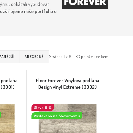
týmu, dokázali vybudovat
ozšiřujeme naše portfolio o
Stránka
1
z
6
-
83
položek celkem
VANĚJŠÍ
ABECEDNĚ
á podlaha
Floor Forever Vinylová podlaha
 (3001)
Design vinyl Extreme (3002)
9 %
Vystaveno na Showroomu