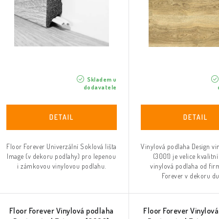
r
r
o
o
d
d
u
u
k
Skladem u
k
dodavatele
t
ů
ů
Floor Forever Univerzální Soklová lišta
Vinylová podlaha Design vi
Image (v dekoru podlahy) pro lepenou
(3001) je velice kvalitn
i zámkovou vinylovou podlahu.
vinylová podlaha od fir
Forever v dekoru d
Floor Forever Vinylová podlaha
Floor Forever Vinylov