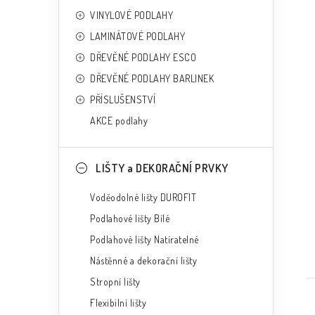
e
n
VINYLOVÉ PODLAHY
í
LAMINÁTOVÉ PODLAHY
p
DŘEVĚNÉ PODLAHY ESCO
a
DŘEVĚNÉ PODLAHY BARLINEK
PŘÍSLUŠENSTVÍ
n
AKCE podlahy
e
t
l
LIŠTY a DEKORAČNÍ PRVKY
Voděodolné lišty DUROFIT
Podlahové lišty Bílé
Podlahové lišty Natíratelné
Nástěnné a dekorační lišty
Stropní lišty
Flexibilní lišty