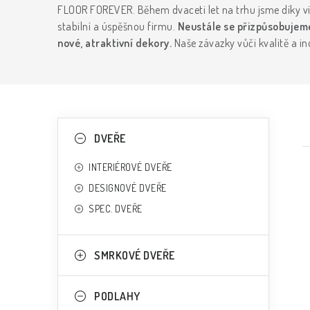
FLOOR FOREVER. Během dvaceti let na trhu jsme díky v
stabilní a úspěšnou firmu.
Neustále se přizpůsobujeme
nové, atraktivní dekory.
Naše závazky vůči kvalitě a ino
P
K
Přeskočit
DVEŘE
kategorie
a
o
INTERIÉROVÉ DVEŘE
t
s
DESIGNOVÉ DVEŘE
e
t
SPEC. DVEŘE
g
r
o
i
a
SMRKOVÉ DVEŘE
r
n
i
PODLAHY