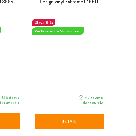
e (3004)
Design vinyl Extreme (4001)
9 %
Vystaveno na Showroomu
Skladem u
Skladem u
dodavatele
dodavatele