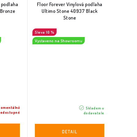
á podlaha
Floor Forever Vinylová podlaha
 Bronze
Ultimo Stone 40937 Black
Stone
10 %
Vystaveno na Showroomu
omentálně
Skladem u
nedostupné
dodavatele