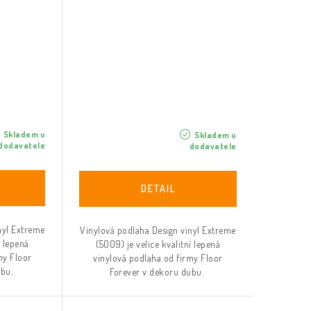
Skladem u
Skladem u
dodavatele
dodavatele
nyl Extreme
Vinylová podlaha Design vinyl Extreme
í lepená
(5009) je velice kvalitní lepená
my Floor
vinylová podlaha od firmy Floor
ubu.
Forever v dekoru dubu.