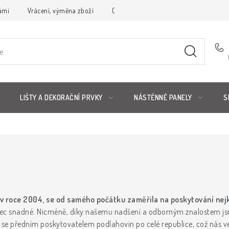
ámi
Vrácení, výměna zboží
Obchodní podmínky
Reklamační 
LIŠTY A DEKORAČNÍ PRVKY
NÁSTĚNNÉ PANELY
S
 v roce 2004, se od samého počátku zaměřila na poskytování nej
bec snadné. Nicméně, díky našemu nadšení a odborným znalostem jsm
t se předním poskytovatelem podlahovin po celé republice, což nás ve