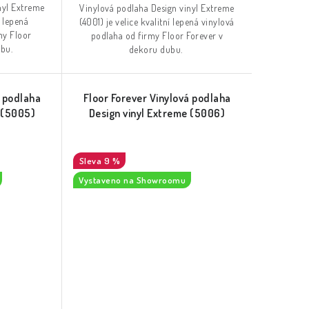
nyl Extreme
Vinylová podlaha Design vinyl Extreme
í lepená
(4001) je velice kvalitní lepená vinylová
my Floor
podlaha od firmy Floor Forever v
ubu.
dekoru dubu.
á podlaha
Floor Forever Vinylová podlaha
e (5005)
Design vinyl Extreme (5006)
9 %
Vystaveno na Showroomu