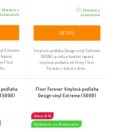
Skladem u
Skladem u
dodavatele
dodavatele
nyl Extreme
Vinylová podlaha Design vinyl Extreme
í lepená
(5006) je velice kvalitní lepená
my Floor
vinylová podlaha od firmy Floor
ubu.
Forever v dekoru dubu.
á podlaha
Floor Forever Vinylová podlaha
e (5008)
Design vinyl Extreme (5009)
9 %
Vystaveno na Showroomu