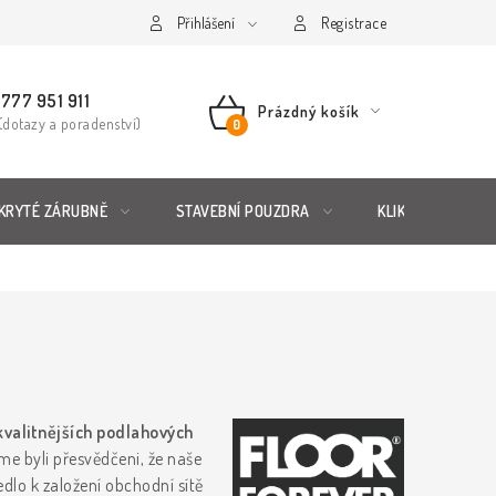
řád
Posuzování Jakosti
Přihlášení
GDPR
FAQ
Registrace
777 951 911
Prázdný košík
(dotazy a poradenství)
NÁKUPNÍ
KOŠÍK
KRYTÉ ZÁRUBNĚ
STAVEBNÍ POUZDRA
KLIKY & KOVÁNÍ
kvalitnějších podlahových
e byli přesvědčeni, že naše
dlo k založení obchodní sítě