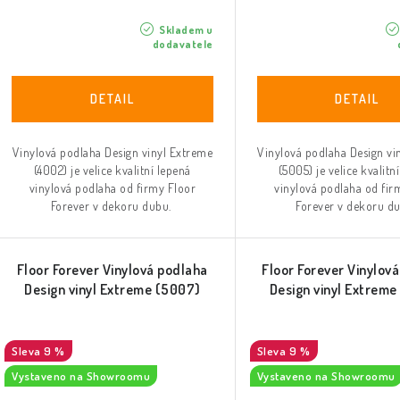
Skladem u
dodavatele
Vinylová podlaha Design vinyl Extreme
Vinylová podlaha Design vi
(4002) je velice kvalitní lepená
(5005) je velice kvalitn
vinylová podlaha od firmy Floor
vinylová podlaha od fir
Forever v dekoru dubu.
Forever v dekoru d
Floor Forever Vinylová podlaha
Floor Forever Vinylov
Design vinyl Extreme (5007)
Design vinyl Extrem
9 %
9 %
Vystaveno na Showroomu
Vystaveno na Showroomu