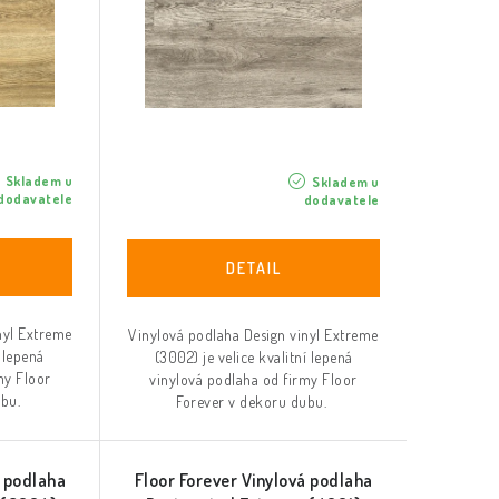
Skladem u
Skladem u
dodavatele
dodavatele
nyl Extreme
Vinylová podlaha Design vinyl Extreme
í lepená
(3002) je velice kvalitní lepená
my Floor
vinylová podlaha od firmy Floor
ubu.
Forever v dekoru dubu.
á podlaha
Floor Forever Vinylová podlaha