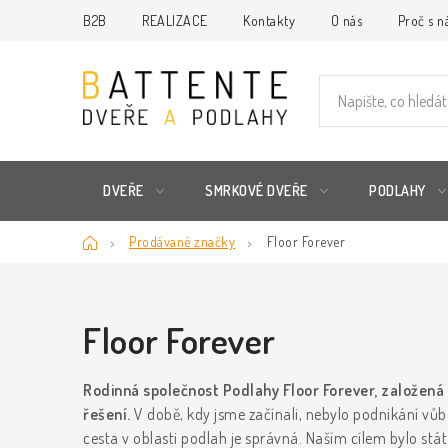
Přejít
B2B
REALIZACE
Kontakty
O nás
Proč s n
na
obsah
DVEŘE
SMRKOVÉ DVEŘE
PODLAHY
Domů
Prodávané značky
Floor Forever
Floor Forever
Rodinná společnost Podlahy Floor Forever, založená
řešení.
V době, kdy jsme začínali, nebylo podnikání vů
cesta v oblasti podlah je správná. Naším cílem bylo stá