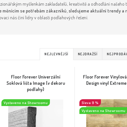
izionářským myšlenkám zakladatelů, kreativitě a odhodlání našeho 
 měnícím se potřebám zákazníků, sledujeme aktuální trendy a r
vaci nás činí lídry v oblasti podlahových řešení.
Ř
NEJLEVNĚJŠÍ
NEJDRAŽŠÍ
NEJPRODÁ
a
V
z
Floor Forever Univerzální
Floor Forever Vinylov
ý
e
Soklová lišta Image (v dekoru
Design vinyl Extreme
podlahy)
p
n
Vystaveno na Showroomu
9 %
í
Vystaveno na Showroomu
s
p
p