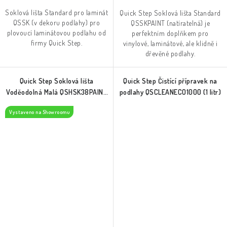
Soklová lišta Standard pro laminát
Quick Step Soklová lišta Standard
QSSK (v dekoru podlahy) pro
QSSKPAINT (natíratelná) je
plovoucí laminátovou podlahu od
perfektním doplňkem pro
firmy Quick Step.
vinylové, laminátové, ale klidně i
dřevěné podlahy.
Quick Step Soklová lišta
Quick Step Čistící přípravek na
Voděodolná Malá QSHSK38PAINT
podlahy QSCLEANECO1000 (1 litr)
(natíratelná)
Vystaveno na Showroomu