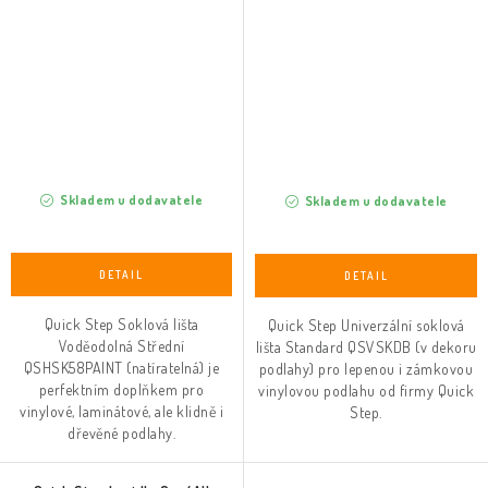
Skladem u dodavatele
Skladem u dodavatele
Quick Step Soklová lišta
Quick Step Univerzální soklová
Voděodolná Střední
lišta Standard QSVSKDB (v dekoru
QSHSK58PAINT (natíratelná) je
podlahy) pro lepenou i zámkovou
perfektním doplňkem pro
vinylovou podlahu od firmy Quick
vinylové, laminátové, ale klidně i
Step.
dřevěné podlahy.