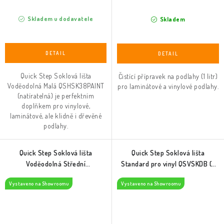
Skladem u dodavatele
Skladem
Quick Step Soklová lišta
Čistící přípravek na podlahy (1 litr)
Voděodolná Malá QSHSK38PAINT
pro laminátové a vinylové podlahy.
(natíratelná) je perfektním
doplňkem pro vinylové,
laminátové, ale klidně i dřevěné
podlahy.
Quick Step Soklová lišta
Quick Step Soklová lišta
Voděodolná Střední
Standard pro vinyl QSVSKDB (v
QSHSK58PAINT (natíratelná)
dekoru podlahy)
Vystaveno na Showroomu
Vystaveno na Showroomu