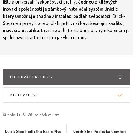
KLIKY & KOVÁNÍ
lišty a univerzální zakončovací profily.
Jednou z klíčových
inovací společnosti je zámkový instalační systém Uniclic,
který umožňuje snadnou instalaci podlah svépomocí.
Quick-
B2B
REALIZACE
Kontakty
O nás
Proč s námi
Step není jen výrobce podlah; je to značka ztělesňující
kvalitu,
Vrácení, výměna zboží
Obchodní podmínky
Reklamační řád
inovaci a estetiku.
Díky své bohaté historii a pevným kořenům je
Posuzování Jakosti
GDPR
FAQ
spolehlivým partnerem pro jakýkoli domov.
FILTROVAT PRODUKTY
V
Ř
NEJLEVNĚJŠÍ
ý
a
p
z
i
e
Stránka
1
z
18
-
261
položek celkem
s
n
p
í
Quick Step Podložka Basic Plus
Quick Step Podložka Comfort