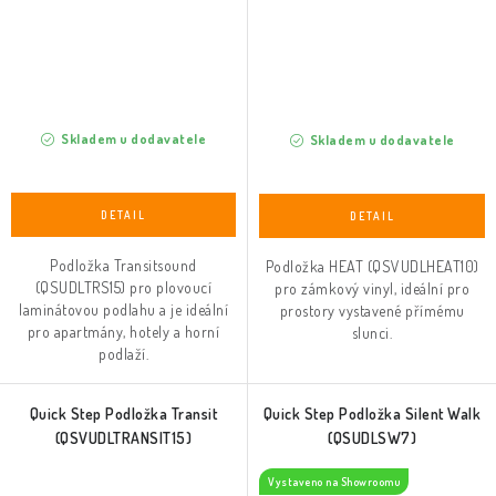
Skladem u dodavatele
Skladem u dodavatele
Podložka Transitsound
Podložka HEAT (QSVUDLHEAT10)
(QSUDLTRS15) pro plovoucí
pro zámkový vinyl, ideální pro
laminátovou podlahu a je ideální
prostory vystavené přímému
pro apartmány, hotely a horní
slunci.
podlaží.
Quick Step Podložka Transit
Quick Step Podložka Silent Walk
(QSVUDLTRANSIT15)
(QSUDLSW7)
Vystaveno na Showroomu