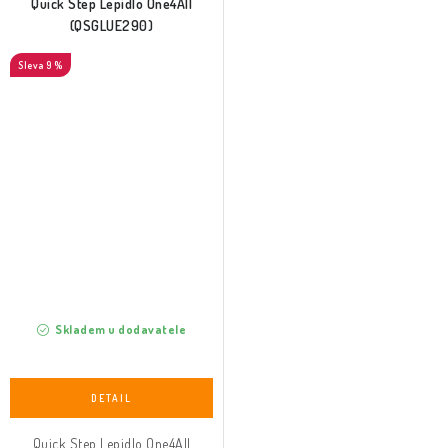
Quick Step Lepidlo One4All
(QSGLUE290)
9 %
Skladem u dodavatele
Quick Step Lepidlo One4All