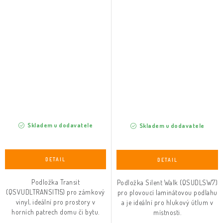
Skladem u dodavatele
Skladem u dodavatele
Podložka Transit
Podložka Silent Walk (QSUDLSW7)
(QSVUDLTRANSIT15) pro zámkový
pro plovoucí laminátovou podlahu
vinyl, ideální pro prostory v
a je ideální pro hlukový útlum v
horních patrech domu či bytu.
místnosti.