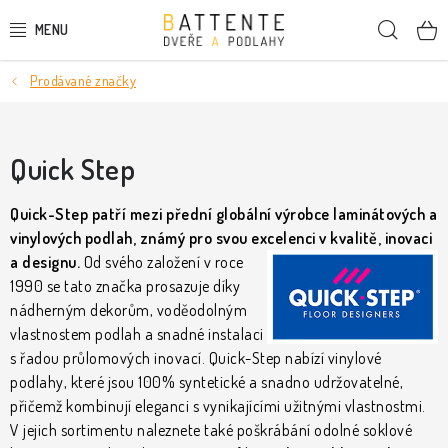
Přejít
Hleda
na
obsah
Prodávané značky
DVEŘE
SMRKOVÉ DVEŘE
Quick Step
PODLAHY
Quick-Step patří mezi přední globální výrobce laminátových a
vinylových podlah, známý pro svou excelenci v kvalitě, inovaci
LIŠTY A DEKORAČNÍ PRVKY
a designu.
Od svého
založení v roce
1990 se tato značka prosazuje díky
NÁSTĚNNÉ PANELY
nádherným dekorům, voděodolným
vlastnostem podlah a snadné instalaci
SKRYTÉ ZÁRUBNĚ
s řadou průlomových inovací.
Quick-Step nabízí vinylové
podlahy, které jsou 100% syntetické a snadno udržovatelné,
STAVEBNÍ POUZDRA
přičemž kombinují eleganci s vynikajícími užitnými vlastnostmi.
V jejich sortimentu naleznete také poškrábání odolné soklové