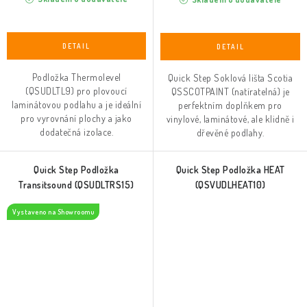
Podložka Thermolevel
Quick Step Soklová lišta Scotia
(QSUDLTL9) pro plovoucí
QSSCOTPAINT (natíratelná) je
laminátovou podlahu a je ideální
perfektním doplňkem pro
pro vyrovnání plochy a jako
vinylové, laminátové, ale klidně i
dodatečná izolace.
dřevěné podlahy.
Quick Step Podložka
Quick Step Podložka HEAT
Transitsound (QSUDLTRS15)
(QSVUDLHEAT10)
Vystaveno na Showroomu