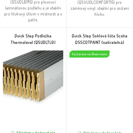
(QSUDLBP15) pro plovoucí
(QSVUDLCOMFORT15) pro
laminátovou podlahu a je ideální
zámkový vinyl, ideální pro snížení
pro hlukový útlum v místnosti a v
hluku.
patře.
Quick Step Podložka
Quick Step Soklová lišta Scotia
Thermolevel (QSUDLTL9)
QSSCOTPAINT (natíratelná)
Vystaveno na Showroomu
Skladem u dodavatele
Skladem u dodavatele