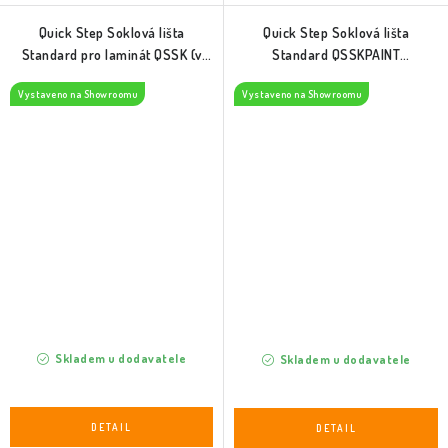
Quick Step Soklová lišta
Quick Step Soklová lišta
Standard pro laminát QSSK (v
Standard QSSKPAINT
dekoru podlahy)
(natíratelná)
Vystaveno na Showroomu
Vystaveno na Showroomu
Skladem u dodavatele
Skladem u dodavatele