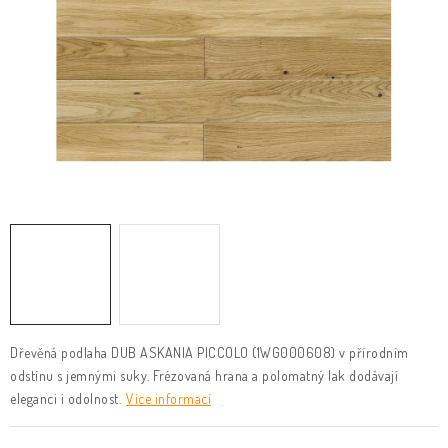
KLIKY & KOVÁNÍ
B2B
REALIZACE
Kontakty
O nás
Proč s námi
Vrácení, výměna zboží
Obchodní podmínky
Reklamační řád
Posuzování Jakosti
GDPR
FAQ
Dřevěná podlaha DUB ASKANIA PICCOLO (1WG000608) v přírodním
odstínu s jemnými suky. Frézovaná hrana a polomatný lak dodávají
eleganci i odolnost.
Více informací