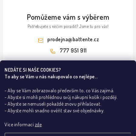
Pomůžeme vám s výběrem
Potřebujete s něčím poradit? Jsme tu pro vás!
prodejna
@
battente.cz
777 951 911
Z
NEDÁTE SI NAŠE COOKIES?
á
To aby se Vám u nás nakupovalo co nejlépe...
Informace pro vás
p
a
- Aby se Vám zobrazovalo především to, co Vás zajímá.
B2B
Ze světa dveří a podlah
- Abyste si mohli prohlédnou svůj nákupní košík i později.
t
REALIZACE
- Abyste se nemuseli pokaždé znovu přihlašovat.
í
Olej nebo lak na dřevěnou podlahu?
Kontakty
Poradna
- Abyste mohli snadno ověřit stav své objednávky.
Dřevěné podlahy v Praze – ESCO a BARLINEK
O nás
Jak poznám pravé a levé dveře
Lakované dveře dle RAL dodají interiéru eleganci
Více informací
zde
.
Showroom BATTENTE
Proč s námi
Jak vybrat bezpečnostní kliku
Za pár korun DVEŘE vystřelené do VESMÍRU!
Vrácení, výměna zboží