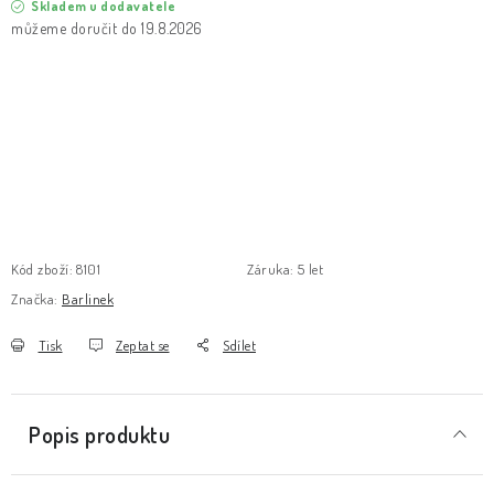
Skladem u dodavatele
19.8.2026
Kód zboží:
8101
Záruka
:
5 let
Značka:
Barlinek
Tisk
Zeptat se
Sdílet
Popis produktu