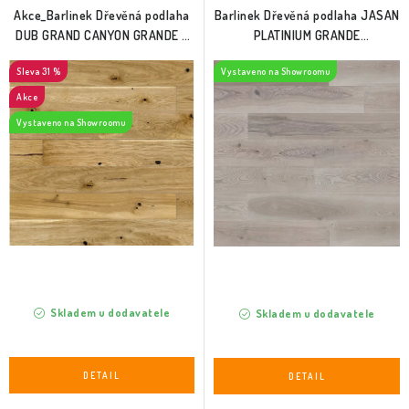
d
o
Akce_Barlinek Dřevěná podlaha
Barlinek Dřevěná podlaha JASAN
u
d
DUB GRAND CANYON GRANDE -
PLATINIUM GRANDE
1,8m (1WG000621)
(1WG000554)
k
u
31 %
Vystaveno na Showroomu
t
k
Akce
ů
t
Vystaveno na Showroomu
ů
Skladem u dodavatele
Skladem u dodavatele