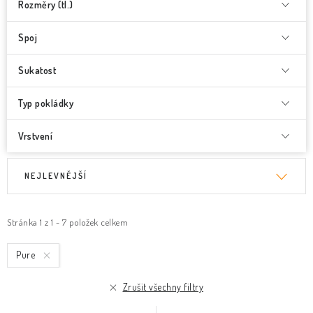
Rozměry (tl.)
Spoj
Sukatost
Typ pokládky
Vrstvení
V
Ř
NEJLEVNĚJŠÍ
ý
a
p
z
i
e
Stránka
1
z
1
-
7
položek celkem
s
n
Pure
p
í
r
p
Zrušit všechny filtry
o
r