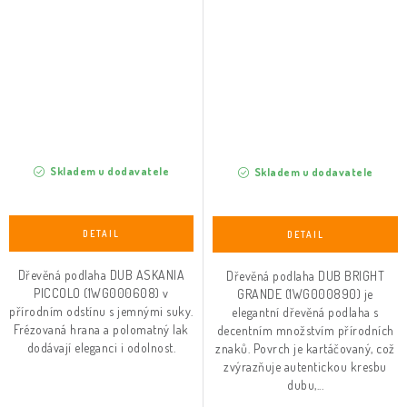
Skladem u dodavatele
Skladem u dodavatele
Dřevěná podlaha DUB ASKANIA
Dřevěná podlaha DUB BRIGHT
PICCOLO (1WG000608) v
GRANDE (1WG000890) je
přírodním odstínu s jemnými suky.
elegantní dřevěná podlaha s
Frézovaná hrana a polomatný lak
decentním množstvím přírodních
dodávají eleganci i odolnost.
znaků. Povrch je kartáčovaný, což
zvýrazňuje autentickou kresbu
dubu,...