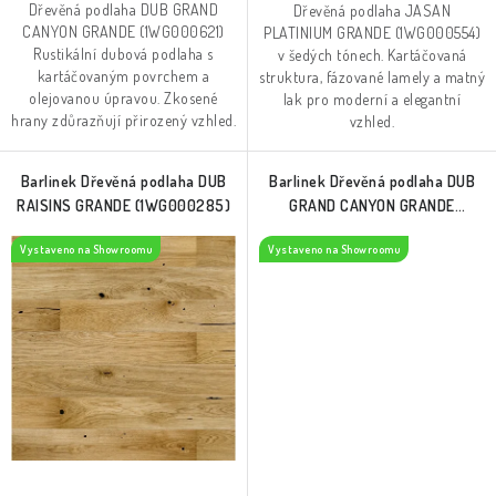
Dřevěná podlaha DUB GRAND
Dřevěná podlaha JASAN
CANYON GRANDE (1WG000621)
PLATINIUM GRANDE (1WG000554)
Rustikální dubová podlaha s
v šedých tónech. Kartáčovaná
kartáčovaným povrchem a
struktura, fázované lamely a matný
olejovanou úpravou. Zkosené
lak pro moderní a elegantní
hrany zdůrazňují přirozený vzhled.
vzhled.
Barlinek Dřevěná podlaha DUB
Barlinek Dřevěná podlaha DUB
RAISINS GRANDE (1WG000285)
GRAND CANYON GRANDE
(1WG000621)
Vystaveno na Showroomu
Vystaveno na Showroomu