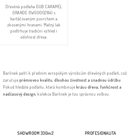
Dřevěná podlaha DUB CARAMEL
GRANDE (1WG000284) s
kartáčovaným povrchem a
zkosenými hranami. Matný lak
podtrhuje tradiční vzhled i
odolnost dřeva.
O
v
Barlinek patří k předním evropským výrobcům dřevěných podlah, což
l
zaručuje
prémiovou kvalitu, dlouhou životnost a snadnou údržbu
.
á
Pokud hledáte podlahu, která kombinuje
krásu dřeva, funkčnost a
d
nadčasový design
, kolekce Barlinek je tou správnou volbou.
a
c
í
p
r
SHOWROOM 330m2
PROFESIONALITA