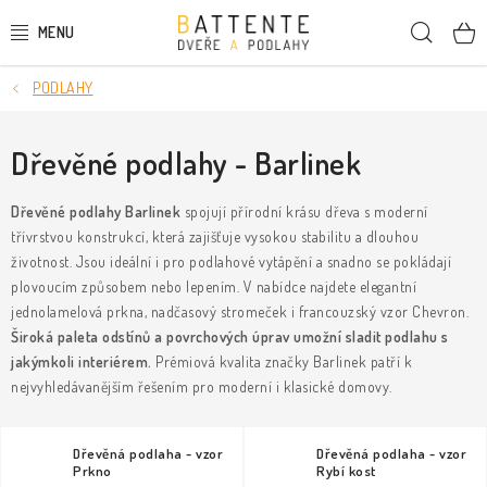
Přejít
Hleda
na
obsah
PODLAHY
DVEŘE
SMRKOVÉ DVEŘE
Dřevěné podlahy - Barlinek
PODLAHY
Dřevěné podlahy Barlinek
spojují přírodní krásu dřeva s moderní
třívrstvou konstrukcí, která zajišťuje vysokou stabilitu a dlouhou
životnost. Jsou ideální i pro podlahové vytápění a snadno se pokládají
LIŠTY A DEKORAČNÍ PRVKY
plovoucím způsobem nebo lepením. V nabídce najdete elegantní
jednolamelová prkna, nadčasový stromeček i francouzský vzor Chevron.
NÁSTĚNNÉ PANELY
Široká paleta odstínů a povrchových úprav umožní sladit podlahu s
jakýmkoli interiérem.
Prémiová kvalita značky Barlinek patří k
SKRYTÉ ZÁRUBNĚ
nejvyhledávanějším řešením pro moderní i klasické domovy.
STAVEBNÍ POUZDRA
Dřevěná podlaha - vzor
Dřevěná podlaha - vzor
Prkno
Rybí kost