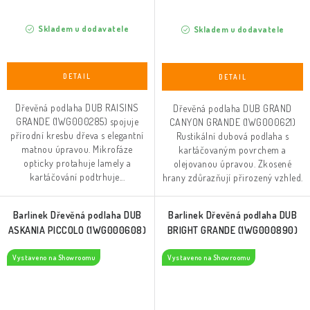
Skladem u dodavatele
Skladem u dodavatele
Dřevěná podlaha DUB RAISINS
Dřevěná podlaha DUB GRAND
GRANDE (1WG000285) spojuje
CANYON GRANDE (1WG000621)
přírodní kresbu dřeva s elegantní
Rustikální dubová podlaha s
matnou úpravou. Mikrofáze
kartáčovaným povrchem a
opticky protahuje lamely a
olejovanou úpravou. Zkosené
kartáčování podtrhuje...
hrany zdůrazňují přirozený vzhled.
Barlinek Dřevěná podlaha DUB
Barlinek Dřevěná podlaha DUB
ASKANIA PICCOLO (1WG000608)
BRIGHT GRANDE (1WG000890)
Vystaveno na Showroomu
Vystaveno na Showroomu