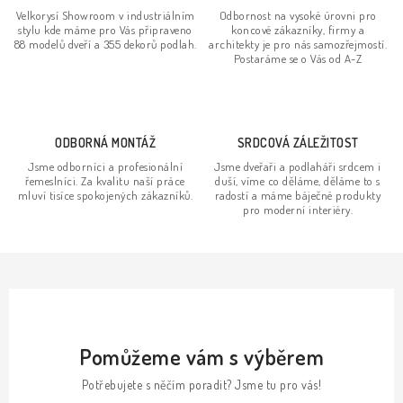
v
Velkorysí Showroom v industriálním
Odbornost na vysoké úrovni pro
stylu kde máme pro Vás připraveno
koncové zákazníky, firmy a
k
88 modelů dveří a 355 dekorů podlah.
architekty je pro nás samozřejmostí.
Postaráme se o Vás od A-Z
y
v
ý
p
ODBORNÁ MONTÁŽ
SRDCOVÁ ZÁLEŽITOST
i
Jsme odborníci a profesionální
Jsme dveřaři a podlaháři srdcem i
s
řemeslníci. Za kvalitu naší práce
duší, víme co děláme, děláme to s
mluví tisíce spokojených zákazníků.
radostí a máme báječné produkty
u
pro moderní interiéry.
Pomůžeme vám s výběrem
Potřebujete s něčím poradit? Jsme tu pro vás!