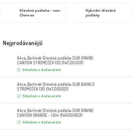
KLIKY & KOVÁNÍ
Dřevěná podlaha - vzor
Hybridní dřevěné
Chevron
podlahy
B2B
REALIZACE
Kontakty
O nás
Proč s námi
Vrácení, výměna zboží
Obchodní podmínky
Reklamační řád
Posuzování Jakosti
GDPR
FAQ
Nejprodávanější
Akce_Barlinek Dřevěná podlaha DUB GRAND
CANYON STROMEČEK 130 (1WC000011)
Skladem u dodavatele
Akce_Barlinek Dřevěná podlaha DUB BIANCO
STROMEČEK 130 (1WC000021)
Skladem u dodavatele
Akce_Barlinek Dřevěná podlaha DUB GRAND
CANYON GRANDE - 1,8m (1WG000621)
Skladem u dodavatele