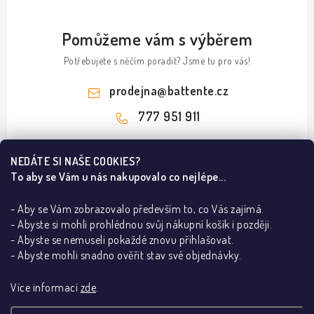
Pomůžeme vám s výběrem
Potřebujete s něčím poradit? Jsme tu pro vás!
prodejna
@
battente.cz
777 951 911
Z
NEDÁTE SI NAŠE COOKIES?
á
To aby se Vám u nás nakupovalo co nejlépe...
Informace pro vás
p
a
- Aby se Vám zobrazovalo především to, co Vás zajímá.
B2B
Ze světa dveří a podlah
- Abyste si mohli prohlédnou svůj nákupní košík i později.
t
REALIZACE
- Abyste se nemuseli pokaždé znovu přihlašovat.
í
Dřevěné podlahy v Praze – ESCO a BARLINEK
Kontakty
Poradna
- Abyste mohli snadno ověřit stav své objednávky.
Lakované dveře dle RAL dodají interiéru eleganci
O nás
Jak poznám pravé a levé dveře
Za pár korun DVEŘE vystřelené do VESMÍRU!
Více informací
zde
.
Showroom BATTENTE
Proč s námi
Jak vybrat bezpečnostní kliku
Mýty a fakta o výplních interiérových dveří
Vrácení, výměna zboží