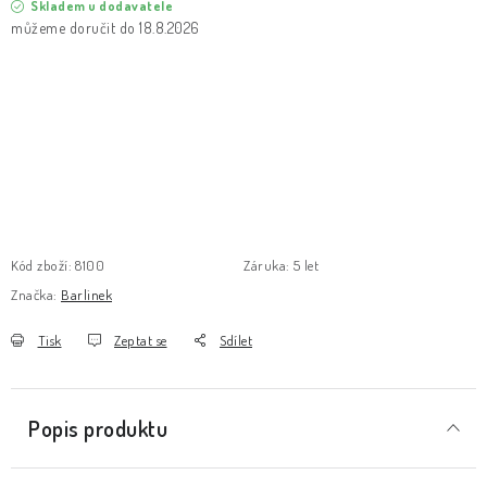
Skladem u dodavatele
18.8.2026
Kód zboží:
8100
Záruka
:
5 let
Značka:
Barlinek
Tisk
Zeptat se
Sdílet
Popis produktu