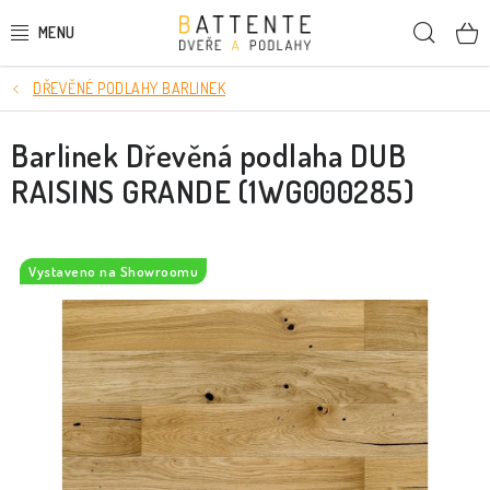
Přejít
Hleda
na
obsah
DŘEVĚNÉ PODLAHY BARLINEK
DVEŘE
Barlinek Dřevěná podlaha DUB
SMRKOVÉ DVEŘE
RAISINS GRANDE (1WG000285)
PODLAHY
LIŠTY A DEKORAČNÍ PRVKY
Vystaveno na Showroomu
NÁSTĚNNÉ PANELY
SKRYTÉ ZÁRUBNĚ
STAVEBNÍ POUZDRA