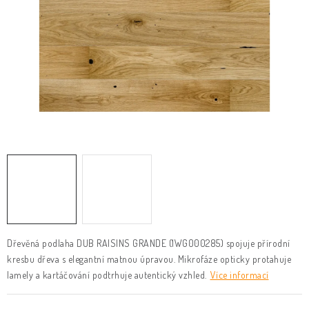
KLIKY & KOVÁNÍ
B2B
REALIZACE
Kontakty
O nás
Proč s námi
Vrácení, výměna zboží
Obchodní podmínky
Reklamační řád
Posuzování Jakosti
GDPR
FAQ
Dřevěná podlaha DUB RAISINS GRANDE (1WG000285) spojuje přírodní
kresbu dřeva s elegantní matnou úpravou. Mikrofáze opticky protahuje
lamely a kartáčování podtrhuje autentický vzhled.
Více informací