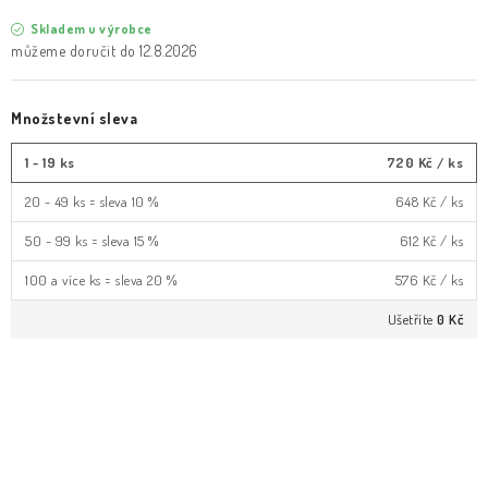
Skladem u výrobce
12.8.2026
Množstevní sleva
1 - 19 ks
720 Kč
/ ks
20 - 49 ks = sleva 10 %
648 Kč
/ ks
50 - 99 ks = sleva 15 %
612 Kč
/ ks
100 a více ks = sleva 20 %
576 Kč
/ ks
Ušetříte
0 Kč