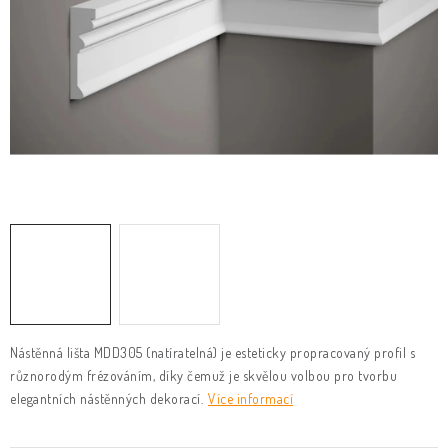
KLIKY & KOVÁNÍ
B2B
REALIZACE
Kontakty
O nás
Proč s námi
Vrácení, výměna zboží
Obchodní podmínky
Reklamační řád
Posuzování Jakosti
GDPR
FAQ
Nástěnná lišta MDD305 (natíratelná) je esteticky propracovaný profil s
různorodým frézováním
, díky čemuž je skvělou volbou pro tvorbu
elegantních nástěnných dekorací.
Více informací