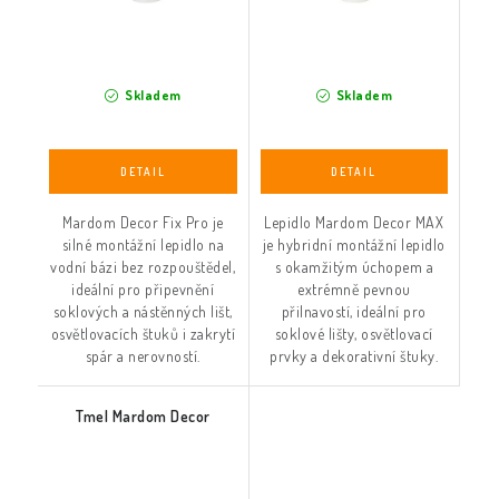
Skladem
Skladem
Mardom Decor Fix Pro je
Lepidlo Mardom Decor MAX
silné montážní lepidlo na
je hybridní montážní lepidlo
vodní bázi bez rozpouštědel,
s okamžitým úchopem a
ideální pro připevnění
extrémně pevnou
soklových a nástěnných lišt,
přilnavostí, ideální pro
osvětlovacích štuků i zakrytí
soklové lišty, osvětlovací
spár a nerovností.
prvky a dekorativní štuky.
Tmel Mardom Decor