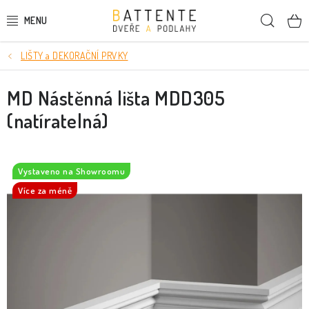
Přejít
Hleda
na
obsah
LIŠTY a DEKORAČNÍ PRVKY
DVEŘE
MD Nástěnná lišta MDD305
SMRKOVÉ DVEŘE
(natíratelná)
PODLAHY
LIŠTY A DEKORAČNÍ PRVKY
Vystaveno na Showroomu
Více za méně
NÁSTĚNNÉ PANELY
SKRYTÉ ZÁRUBNĚ
STAVEBNÍ POUZDRA