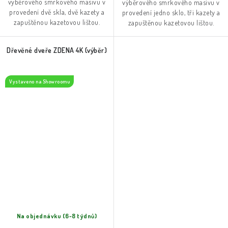
výběrového smrkového masivu v
výběrového smrkového masivu v
provedení dvě skla, dvě kazety a
provedení jedno sklo, tři kazety a
zapuštěnou kazetovou lištou.
zapuštěnou kazetovou lištou.
Dřevěné dveře ZDENA 4K (výběr)
Vystaveno na Showroomu
Na objednávku (6-8 týdnů)