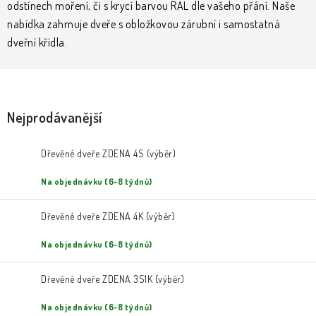
KLIKY & KOVÁNÍ
odstínech moření, či s krycí barvou RAL dle vašeho přání.
Naše
nabídka zahrnuje dveře s obložkovou zárubní i samostatná
dveřní křídla.
B2B
REALIZACE
Kontakty
O nás
Proč s námi
Vrácení, výměna zboží
Obchodní podmínky
Reklamační řád
Posuzování Jakosti
GDPR
FAQ
Nejprodávanější
Dřevěné dveře ZDENA 4S (výběr)
Na objednávku (6-8 týdnů)
Dřevěné dveře ZDENA 4K (výběr)
Na objednávku (6-8 týdnů)
Dřevěné dveře ZDENA 3S1K (výběr)
Na objednávku (6-8 týdnů)