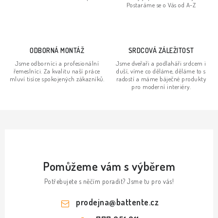
í
Postaráme se o Vás od A-Z
p
r
v
ODBORNÁ MONTÁŽ
SRDCOVÁ ZÁLEŽITOST
k
Jsme odborníci a profesionální
Jsme dveřaři a podlaháři srdcem i
y
řemeslníci. Za kvalitu naší práce
duší, víme co děláme, děláme to s
v
mluví tisíce spokojených zákazníků.
radostí a máme báječné produkty
pro moderní interiéry.
ý
p
i
s
u
Pomůžeme vám s výběrem
Potřebujete s něčím poradit? Jsme tu pro vás!
prodejna
@
battente.cz