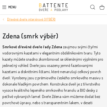
Přejít
Hleda
na
obsah
Dřevěné dveře interiérové (VÝBĚR)
DVEŘE
SMRKOVÉ DVEŘE
Zdena (smrk výběr)
PODLAHY
Smrkové dřevěné dveře řady Zdena
zaujmou svými čtyřmi
vodorovnými kazetami v elegantním obdélníkovém tvaru. Tyto
LIŠTY A DEKORAČNÍ PRVKY
kazety můžete snadno zkombinovat se skleněnými výplněmi pro
jedinečný vzhled. Dveře jsou osazeny jemně fazetovanými
NÁSTĚNNÉ PANELY
kazetami a diskrétními lištami, které nenarušují celkový povrch
dveří. Vyrobeny jsou z prémiového českého smrkového masivu s
SKRYTÉ ZÁRUBNĚ
dokonale hladkým povrchem.
Konstrukce dveří je z třívrstvého
vysoce kvalitního lepeného smrkového hranolu a BIO desky z
STAVEBNÍ POUZDRA
pečlivě vybraných lamel. Dveře Zdena vám můžeme dodat bez
povrchové úpravy, nebo s transparentním lakem, v deseti