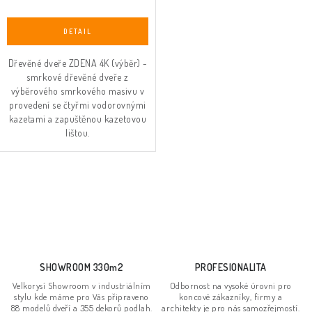
Dřevěné dveře ZDENA 4K (výběr) -
smrkové dřevěné dveře z
výběrového smrkového masivu v
provedení se čtyřmi vodorovnými
kazetami a zapuštěnou kazetovou
lištou.
O
v
l
á
d
SHOWROOM 330m2
PROFESIONALITA
a
Velkorysí Showroom v industriálním
Odbornost na vysoké úrovni pro
stylu kde máme pro Vás připraveno
koncové zákazníky, firmy a
c
88 modelů dveří a 355 dekorů podlah.
architekty je pro nás samozřejmostí.