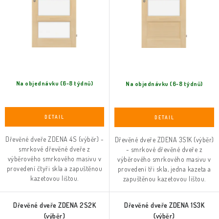
t
k
ů
t
ů
Na objednávku (6-8 týdnů)
Na objednávku (6-8 týdnů)
Dřevěné dveře ZDENA 4S (výběr) -
Dřevěné dveře ZDENA 3S1K (výběr)
smrkové dřevěné dveře z
- smrkové dřevěné dveře z
výběrového smrkového masivu v
výběrového smrkového masivu v
provedení čtyři skla a zapuštěnou
provedení tři skla, jedna kazeta a
kazetovou lištou.
zapuštěnou kazetovou lištou.
Dřevěné dveře ZDENA 2S2K
Dřevěné dveře ZDENA 1S3K
(výběr)
(výběr)