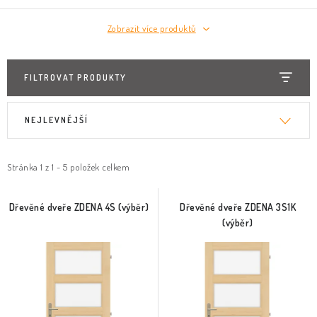
Zobrazit více produktů
FILTROVAT PRODUKTY
V
Ř
NEJLEVNĚJŠÍ
ý
a
p
z
i
e
Stránka
1
z
1
-
5
položek celkem
s
n
p
í
Dřevěné dveře ZDENA 4S (výběr)
Dřevěné dveře ZDENA 3S1K
(výběr)
r
p
o
r
d
o
u
d
k
u