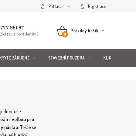
řád
Posuzování Jakosti
Přihlášení
GDPR
FAQ
Registrace
777 951 911
Prázdný košík
(dotazy a poradenství)
NÁKUPNÍ
KOŠÍK
KRYTÉ ZÁRUBNĚ
STAVEBNÍ POUZDRA
KLIKY & KOVÁNÍ
í jednoduše
eální volbou pro
lý nášlap.
Těšte se
že její hladký