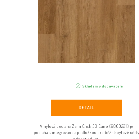
r
o
o
d
d
u
u
k
k
t
t
ů
ů
Skladem u dodavatele
Vinylová podlaha Zenn Click 30 Cairo (60002211) je
podlaha s integrovanou podložkou pro běžné bytové účel
v dekoru dubu.