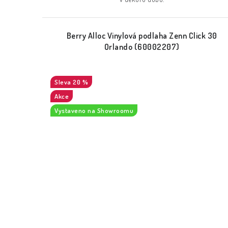
Berry Alloc Vinylová podlaha Zenn Click 30
Orlando (60002207)
20 %
Akce
Vystaveno na Showroomu