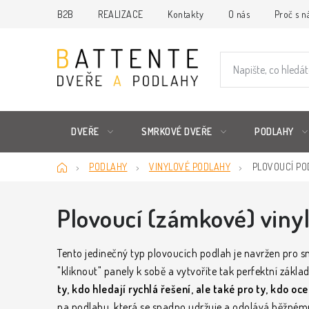
Přejít
B2B
REALIZACE
Kontakty
O nás
Proč s n
na
obsah
DVEŘE
SMRKOVÉ DVEŘE
PODLAHY
Domů
PODLAHY
VINYLOVÉ PODLAHY
PLOVOUCÍ POD
Plovoucí (zámkové) viny
Tento jedinečný typ plovoucích podlah je navržen pro 
"kliknout" panely k sobě a vytvoříte tak perfektní základ
ty, kdo hledají rychlá řešení, ale také pro ty, kdo oce
na podlahu, která se snadno udržuje a odolává běžnému 