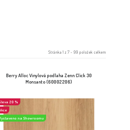
Stránka
1
z
7
-
99
položek celkem
Berry Alloc Vinylová podlaha Zenn Click 30
Monsanto (60002206)
20 %
Akce
Vystaveno na Showroomu