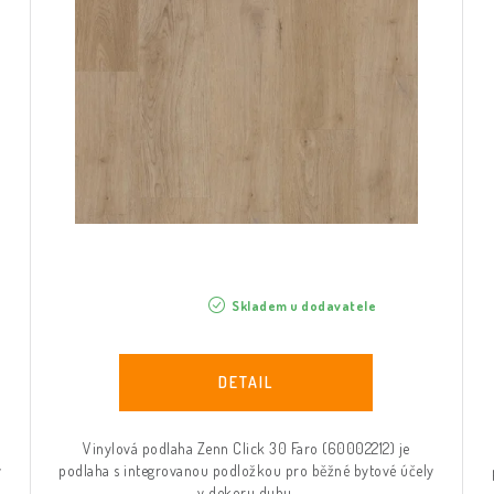
Skladem u dodavatele
Vinylová podlaha Zenn Click 30 Faro (60002212) je
y
podlaha s integrovanou podložkou pro běžné bytové účely
v dekoru dubu.