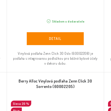
Skladem u dodavatele
Vinylová podlaha Zenn Click 30 Oslo (60002208) je
y
podlaha s integrovanou podložkou pro běžné bytové účely
v dekoru dubu.
o
Berry Alloc Vinylová podlaha Zenn Click 30
Sorrento (60002205)
20 %
Akce