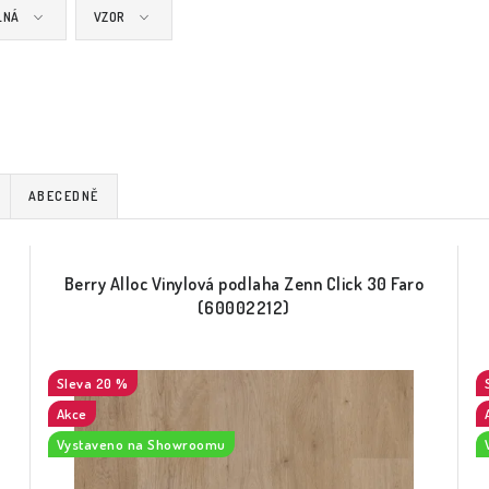
LNÁ
VZOR
ABECEDNĚ
Berry Alloc Vinylová podlaha Zenn Click 30 Faro
(60002212)
20 %
Akce
Vystaveno na Showroomu