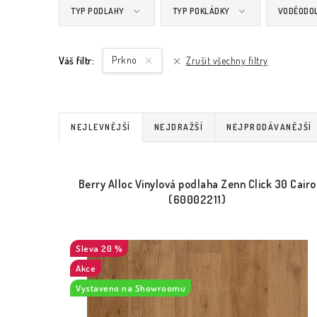
TYP PODLAHY
TYP POKLÁDKY
VODĚODO
Prkno
Váš filtr:
Zrušit všechny filtry
Ř
NEJLEVNĚJŠÍ
NEJDRAŽŠÍ
NEJPRODÁVANĚJŠÍ
a
V
z
Berry Alloc Vinylová podlaha Zenn Click 30 Cairo
ý
e
(60002211)
p
n
i
20 %
í
Akce
s
p
Vystaveno na Showroomu
p
r