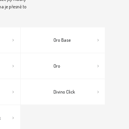
a je přesně to
Oro Base
Oro
Divino Click
k