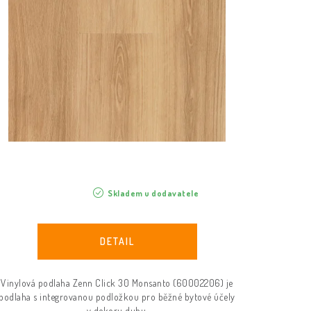
Skladem u dodavatele
Vinylová podlaha Zenn Click 30 Monsanto (60002206) je
podlaha s integrovanou podložkou pro běžné bytové účely
v dekoru dubu.