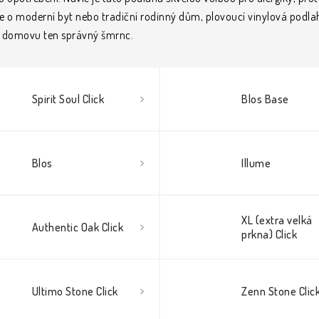
e o moderní byt nebo tradiční rodinný dům, plovoucí vinylová podlah
mu domovu ten správný šmrnc.
Spirit Soul Click
Blos Base
Blos
Illume
XL (extra velká
Authentic Oak Click
prkna) Click
Ultimo Stone Click
Zenn Stone Clic