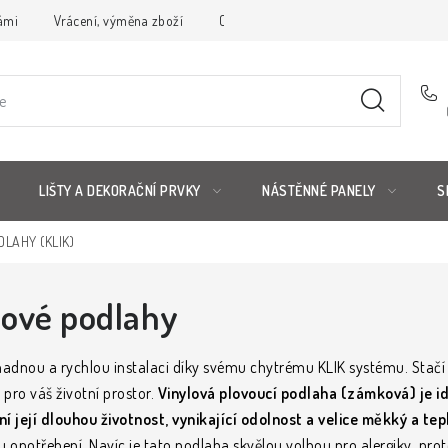
ámi
Vrácení, výměna zboží
Obchodní podmínky
Reklamační 
LIŠTY A DEKORAČNÍ PRVKY
NÁSTĚNNÉ PANELY
S
LAHY (KLIK)
lové podlahy
snadnou a rychlou instalaci díky svému chytrému KLIK systému. Stač
 pro váš životní prostor.
Vinylová plovoucí podlaha (zámková) je id
ní její dlouhou životnost, vynikající odolnost a velice měkký a tep
opotřebení. Navíc je tato podlaha skvělou volbou pro alergiky, proto