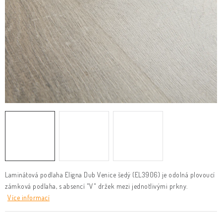
KLIKY & KOVÁNÍ
B2B
REALIZACE
Kontakty
O nás
Proč s námi
Vrácení, výměna zboží
Obchodní podmínky
Reklamační řád
Posuzování Jakosti
GDPR
FAQ
Laminátová podlaha Eligna Dub Venice šedý (EL3906) je odolná plovoucí
zámková podlaha, s absencí "V" držek mezi jednotlivými prkny.
Více informací