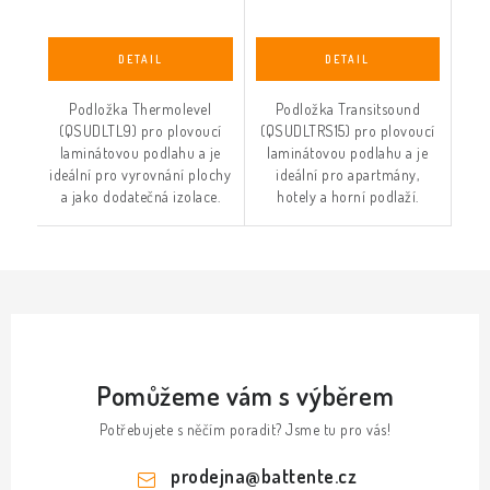
Podložka Thermolevel
Podložka Transitsound
(QSUDLTL9) pro plovoucí
(QSUDLTRS15) pro plovoucí
laminátovou podlahu a je
laminátovou podlahu a je
ideální pro vyrovnání plochy
ideální pro apartmány,
a jako dodatečná izolace.
hotely a horní podlaží.
Pomůžeme vám s výběrem
Potřebujete s něčím poradit? Jsme tu pro vás!
prodejna
@
battente.cz