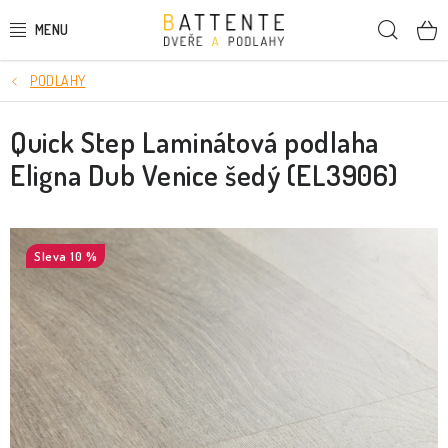
Přejít
Hleda
na
obsah
PODLAHY
DVEŘE
Quick Step Laminátová podlaha
SMRKOVÉ DVEŘE
Eligna Dub Venice šedý (EL3906)
PODLAHY
LIŠTY A DEKORAČNÍ PRVKY
10 %
NÁSTĚNNÉ PANELY
SKRYTÉ ZÁRUBNĚ
STAVEBNÍ POUZDRA