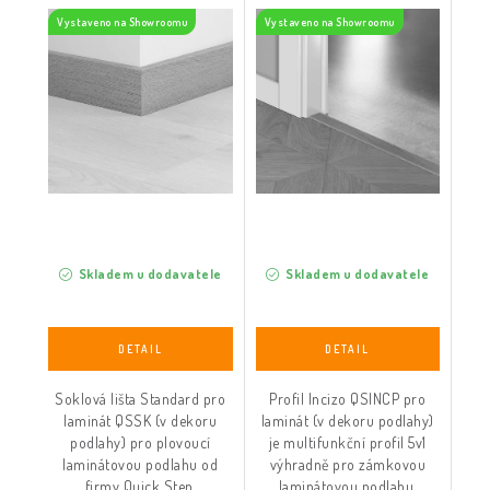
(v dekoru podlahy)
dekoru podlahy)
Vystaveno na Showroomu
Vystaveno na Showroomu
Skladem u dodavatele
Skladem u dodavatele
Soklová lišta Standard pro
Profil Incizo QSINCP pro
laminát QSSK (v dekoru
laminát (v dekoru podlahy)
podlahy) pro plovoucí
je multifunkční profil 5v1
laminátovou podlahu od
výhradně pro zámkovou
firmy Quick Step.
laminátovou podlahu.