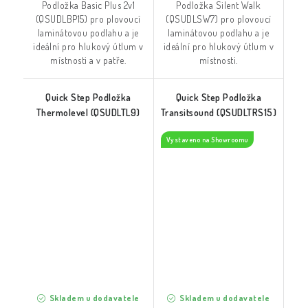
Podložka Basic Plus 2v1
Podložka Silent Walk
(QSUDLBP15) pro plovoucí
(QSUDLSW7) pro plovoucí
laminátovou podlahu a je
laminátovou podlahu a je
ideální pro hlukový útlum v
ideální pro hlukový útlum v
místnosti a v patře.
místnosti.
Quick Step Podložka
Quick Step Podložka
Thermolevel (QSUDLTL9)
Transitsound (QSUDLTRS15)
Vystaveno na Showroomu
Skladem u dodavatele
Skladem u dodavatele