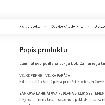
Popis produktu
Související soubory (6)
Diskuz
Popis produktu
Laminátová podlaha Largo Dub Cambridge t
VELKÉ PRKNO - VELKÁ PARÁDA
Extra dlouhá a široká prkna promění interiér v královs
ZÁMKOVÁ LAMINÁTOVÁ PODLAHA S KLIK SYSTÉMEM
Díky revolučnímu Uniclic systému je pokládka naší zá