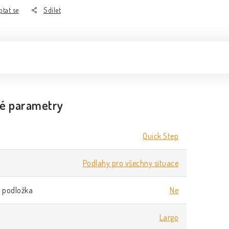
ptat se
Sdílet
é parametry
Quick Step
Podlahy pro všechny situace
 podložka
Ne
Largo