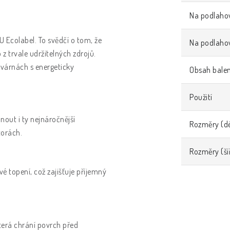
Na podlahov
Ecolabel. To svědčí o tom, že
Na podlaho
z trvale udržitelných zdrojů.
ovárnách s energeticky
Obsah balen
Použití
nout i ty nejnáročnější
Rozměry (dé
torách.
Rozměry (ší
é topení, což zajišťuje příjemný
terá chrání povrch před