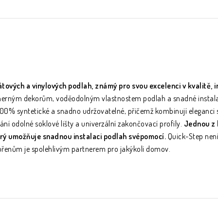
tových a vinylových podlah, známý pro svou excelenci v kvalitě, i
ádherným dekorům, voděodolným vlastnostem podlah a snadné instal
 100% syntetické a snadno udržovatelné, přičemž kombinují eleganci s
ní odolné soklové lišty a univerzální zakončovací profily.
Jednou z 
terý umožňuje snadnou instalaci podlah svépomocí.
Quick-Step není 
ořenům je spolehlivým partnerem pro jakýkoli domov.