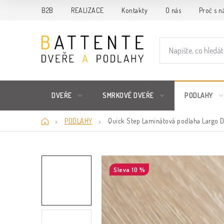
Přejít
B2B
REALIZACE
Kontakty
O nás
Proč s n
na
obsah
DVEŘE
SMRKOVÉ DVEŘE
PODLAHY
Domů
PODLAHY
Quick Step Laminátová podlaha Largo Du
10 %