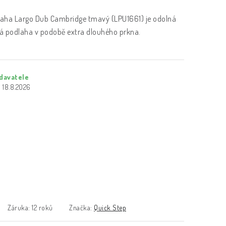
aha Largo Dub Cambridge tmavý (LPU1661) je odolná
á podlaha v podobě extra dlouhého prkna.
davatele
18.8.2026
Záruka
:
12 roků
Značka:
Quick Step