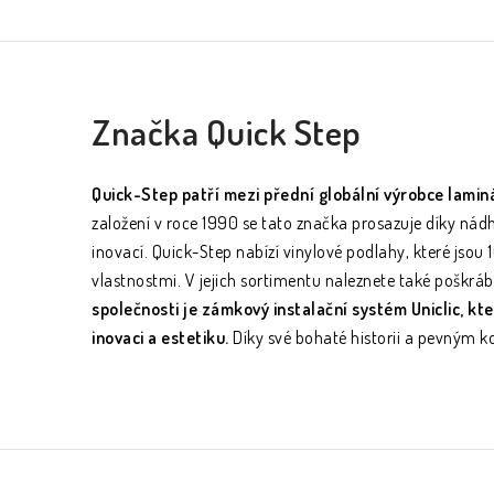
Značka Quick Step
Quick-Step patří mezi přední globální výrobce laminá
založení v roce 1990 se tato značka prosazuje díky n
inovací.
Quick-Step nabízí vinylové podlahy, které jsou
vlastnostmi. V jejich sortimentu naleznete také poškrábá
společnosti je zámkový instalační systém Uniclic, k
inovaci a estetiku.
Díky své bohaté historii a pevným k