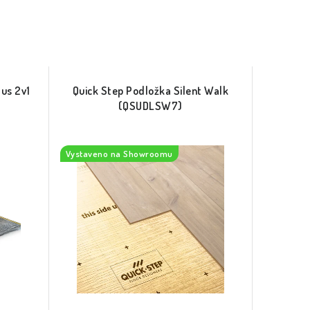
lus 2v1
Quick Step Podložka Silent Walk
(QSUDLSW7)
Vystaveno na Showroomu