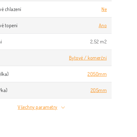
é chlazení
Ne
vé topení
Ano
í
2,52 m2
Bytové / komerční
lka)
2050mm
řka)
205mm
Všechny parametry