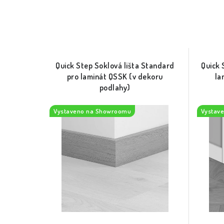
Quick Step Soklová lišta Standard
Quick 
pro laminát QSSK (v dekoru
la
podlahy)
Vystaveno na Showroomu
Vystav