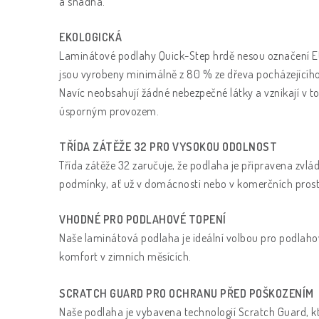
a snadná.
EKOLOGICKÁ
Laminátové podlahy Quick-Step hrdě nesou označení EU 
jsou vyrobeny minimálně z 80 % ze dřeva pocházejícího 
Navíc neobsahují žádné nebezpečné látky a vznikají v t
úsporným provozem.
TŘÍDA ZÁTĚŽE 32 PRO VYSOKOU ODOLNOST
Třída zátěže 32 zaručuje, že podlaha je připravena zvlád
podmínky, ať už v domácnosti nebo v komerčních pros
VHODNÉ PRO PODLAHOVÉ TOPENÍ
Naše laminátová podlaha je ideální volbou pro podlahov
komfort v zimních měsících.
SCRATCH GUARD PRO OCHRANU PŘED POŠKOZENÍM
Naše podlaha je vybavena technologií Scratch Guard, k