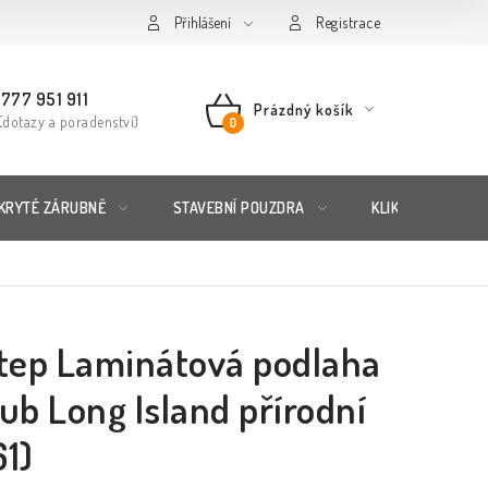
řád
Posuzování Jakosti
Přihlášení
GDPR
FAQ
Registrace
777 951 911
Prázdný košík
(dotazy a poradenství)
NÁKUPNÍ
KOŠÍK
KRYTÉ ZÁRUBNĚ
STAVEBNÍ POUZDRA
KLIKY & KOVÁNÍ
tep Laminátová podlaha
ub Long Island přírodní
1)