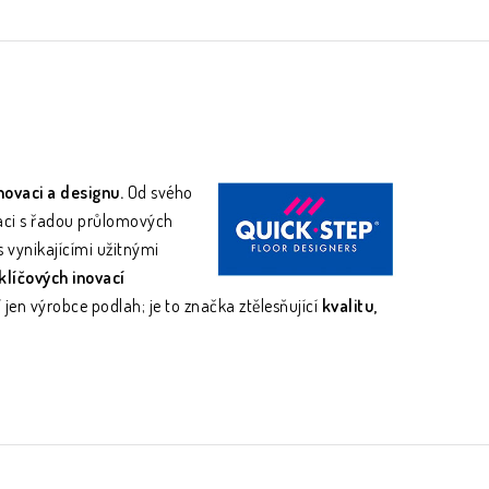
novaci a designu.
Od svého
aci s řadou průlomových
 vynikajícími užitnými
klíčových inovací
jen výrobce podlah; je to značka ztělesňující
kvalitu,