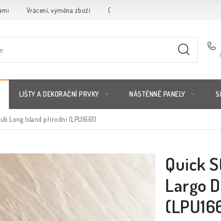
ámi
Vrácení, výměna zboží
Obchodní podmínky
Reklamační 
LIŠTY A DEKORAČNÍ PRVKY
NÁSTĚNNÉ PANELY
S
b Long Island přírodní (LPU1661)
Quick S
Largo D
(LPU166