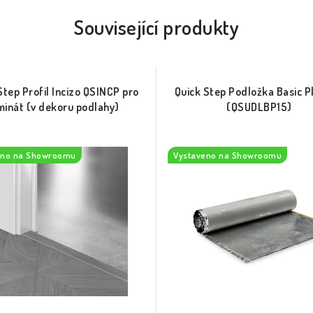
Související produkty
Step Profil Incizo QSINCP pro
Quick Step Podložka Basic P
minát (v dekoru podlahy)
(QSUDLBP15)
eno na Showroomu
Vystaveno na Showroomu