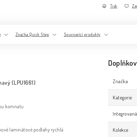
Tisk
Ze
e
Značka Quick Step
Související produkty
Doplňkov
Značka
mavý (LPU1661)
Kategorie
kou komnatu.
Integrovaná
mkové laminátové podlahy rychlá
Kolekce