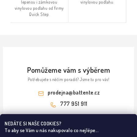
lepenou i zámkovou
vinylovou podlahu.
vinylovou podlahu od firmy
Quick Step.
Pomůžeme vám s výběrem
Potřebujete s něčím poradit? Jsme tu pro vás!
prodejna
@
battente.cz
777 951 911
Z
NEDÁTE SI NAŠE COOKIES?
á
To aby se Vám u nás nakupovalo co nejlépe...
Informace pro vás
p