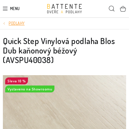
Přejít
Hleda
na
obsah
PODLAHY
DVEŘE
Quick Step Vinylová podlaha Blos
SMRKOVÉ DVEŘE
Dub kaňonový béžový
PODLAHY
(AVSPU40038)
LIŠTY A DEKORAČNÍ PRVKY
10 %
NÁSTĚNNÉ PANELY
Vystaveno na Showroomu
SKRYTÉ ZÁRUBNĚ
STAVEBNÍ POUZDRA