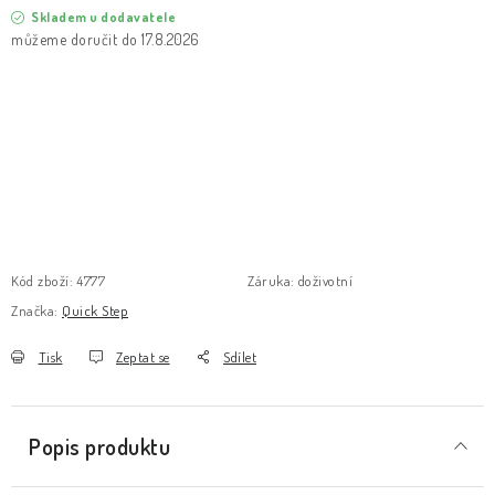
Skladem u dodavatele
17.8.2026
Kód zboží:
4777
Záruka
:
doživotní
Značka:
Quick Step
Tisk
Zeptat se
Sdílet
Popis produktu