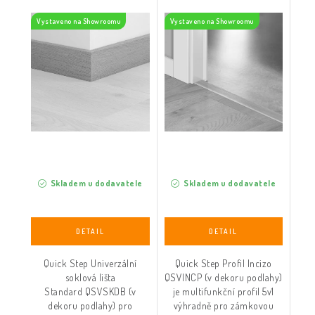
QSVSKDB (v dekoru
dekoru podlahy)
Vystaveno na Showroomu
Vystaveno na Showroomu
podlahy)
Skladem u dodavatele
Skladem u dodavatele
Quick Step Univerzální
Quick Step Profil Incizo
soklová lišta
QSVINCP (v dekoru podlahy)
Standard QSVSKDB (v
je multifunkční profil 5v1
dekoru podlahy) pro
výhradně pro zámkovou