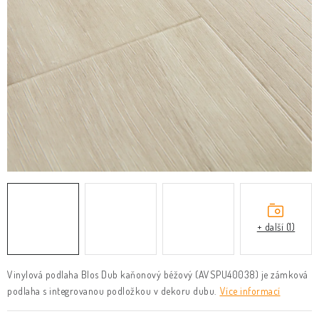
KLIKY & KOVÁNÍ
B2B
REALIZACE
Kontakty
O nás
Proč s námi
Vrácení, výměna zboží
Obchodní podmínky
Reklamační řád
Posuzování Jakosti
GDPR
FAQ
+ další (1)
Vinylová podlaha Blos Dub kaňonový béžový (AVSPU40038) je zámková
podlaha s integrovanou podložkou v dekoru dubu.
Více informací