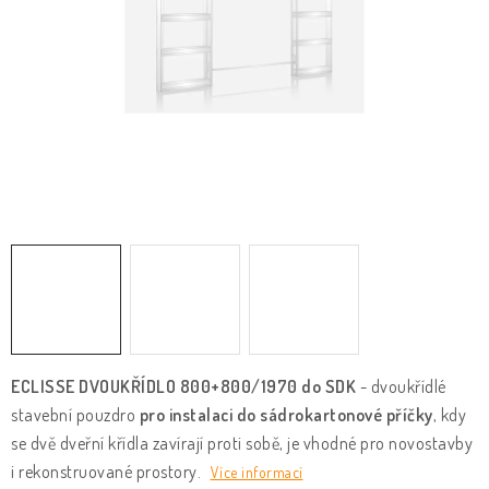
KLIKY & KOVÁNÍ
B2B
REALIZACE
Kontakty
O nás
Proč s námi
Vrácení, výměna zboží
Obchodní podmínky
Reklamační řád
Posuzování Jakosti
GDPR
FAQ
ECLISSE DVOUKŘÍDLO 800+800/1970 do SDK
- dvoukřídlé
stavební pouzdro
pro instalaci do sádrokartonové příčky
, kdy
se dvě dveřní křídla zavírají proti sobě, je vhodné pro novostavby
i rekonstruované prostory.
Více informací