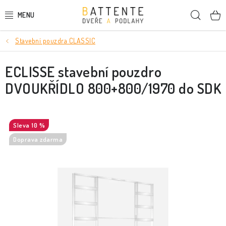
Přejít
Hleda
na
obsah
Stavební pouzdra CLASSIC
DVEŘE
ECLISSE stavební pouzdro
SMRKOVÉ DVEŘE
DVOUKŘÍDLO 800+800/1970 do SDK
PODLAHY
LIŠTY A DEKORAČNÍ PRVKY
10 %
Doprava zdarma
NÁSTĚNNÉ PANELY
SKRYTÉ ZÁRUBNĚ
STAVEBNÍ POUZDRA