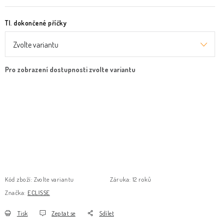
Tl. dokončené příčky
Kód zboží:
Zvolte variantu
Záruka
:
12 roků
Značka:
ECLISSE
Tisk
Zeptat se
Sdílet