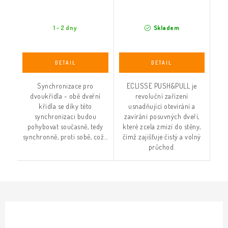
1 - 2 dny
Skladem
Synchronizace pro
ECLISSE PUSH&PULL je
dvoukřídla - obě dveřní
revoluční zařízení
křídla se díky této
usnadňující otevírání a
synchronizaci budou
zavírání posuvných dveří,
pohybovat současně, tedy
které zcela zmizí do stěny,
synchronně, proti sobě, což...
čímž zajišťuje čistý a volný
průchod.