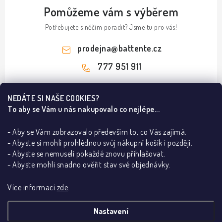
Pomůžeme vám s výběrem
Potřebujete s něčím poradit? Jsme tu pro vás!
prodejna
@
battente.cz
777 951 911
Z
NEDÁTE SI NAŠE COOKIES?
á
To aby se Vám u nás nakupovalo co nejlépe...
Informace pro vás
p
a
- Aby se Vám zobrazovalo především to, co Vás zajímá.
B2B
Ze světa dveří a podlah
- Abyste si mohli prohlédnou svůj nákupní košík i později.
t
REALIZACE
- Abyste se nemuseli pokaždé znovu přihlašovat.
í
Dřevěné podlahy v Praze – ESCO a BARLINEK
Kontakty
Poradna
- Abyste mohli snadno ověřit stav své objednávky.
Lakované dveře dle RAL dodají interiéru eleganci
O nás
Jak poznám pravé a levé dveře
Za pár korun DVEŘE vystřelené do VESMÍRU!
Více informací
zde
.
Showroom BATTENTE
Proč s námi
Jak vybrat bezpečnostní kliku
Mýty a fakta o výplních interiérových dveří
Vrácení, výměna zboží
Adresa showroomu:
Kliky na dveře
Stropní lišty
Dveřní kování
Bezfalcové dveře
Nastavení
Co je stavební pouzdro
Nová kolekce ultramatných podlah - Spirit Soul
Obchodní podmínky
Vinylové podlahy
Stavební pouzdra
Libušská 1049/198, Praha 4 – Libuš, 14200